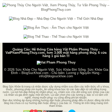
Quảng Cáo: Hệ thống Cửa hàng Vật Phẩm Phong Thủy -
VatPhamPhongThuy.com, hơn 3.000 mặt hàng phong thủy, 6 cửa
hàng 1 giá bán !!!
© 2026
Sức Khỏe Cho Người Việt, Sức Khỏe Đời Sống, Sức Khỏe Gia
Đình – BlogSucKhoe.com
- Chủ biên:
Lương y Nguyễn Hùng
-
info@blogsuckhoe.com
Blog Sức Khỏe là trang cá nhân được xây dựng nhằm sưu tầm các kiến thức về y khoa,
thuốc, phương pháp rèn luyện, ăn uống khoa học từ các báo điện tử nổi tiếng trong
nước. Là nơi hỏi đáp thông tin nhằm phục vụ, chăm sóc cho đời sống sức khỏe của các
cá nhân và gia đình ngày một tốt hơn. Là sân chơi cho các lương y, bác sĩ có tâm với
nghề, mong muốn phục vụ cộng đồng phi lợi nhuận.
Bạn đọc không áp dụng những hướng dẫn hoặc phương pháp điều trị được đăng tải trên
blog mà chưa có sự hướng dẫn hoặc đồng ý của bác sĩ. Thông tin trên blog mang tính
tham khảo.