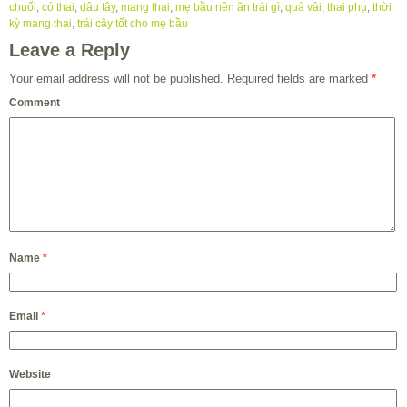
chuối
,
có thai
,
dâu tây
,
mang thai
,
mẹ bầu nên ăn trái gì
,
quả vải
,
thai phụ
,
thời
kỳ mang thai
,
trái cây tốt cho mẹ bầu
Leave a Reply
Your email address will not be published.
Required fields are marked
*
Comment
Name
*
Email
*
Website