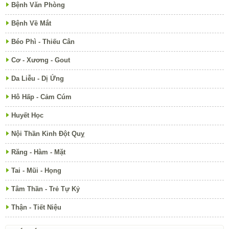
Bệnh Văn Phòng
Bệnh Về Mắt
Béo Phì - Thiếu Cân
Cơ - Xương - Gout
Da Liễu - Dị Ứng
Hô Hấp - Cảm Cúm
Huyết Học
Nội Thần Kinh Đột Quỵ
Răng - Hàm - Mặt
Tai - Mũi - Họng
Tâm Thần - Trẻ Tự Kỷ
Thận - Tiết Niệu