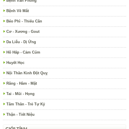
Bệnh Văn Phòng
Bệnh Về Mắt
Béo Phì - Thiếu Cân
Cơ - Xương - Gout
Da Liễu - Dị Ứng
Hô Hấp - Cảm Cúm
Huyết Học
Nội Thần Kinh Đột Quỵ
Răng - Hàm - Mặt
Tai - Mũi - Họng
Tâm Thần - Trẻ Tự Kỷ
Thận - Tiết Niệu