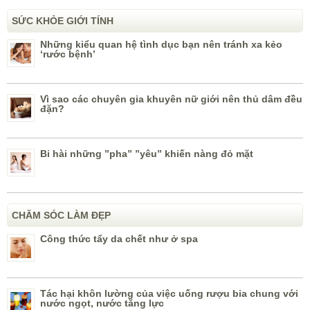
SỨC KHỎE GIỚI TÍNH
Những kiểu quan hệ tình dục bạn nên tránh xa kẻo
‘rước bệnh’
Vì sao các chuyên gia khuyên nữ giới nên thủ dâm đều
đặn?
Bi hài những ”pha” ”yêu” khiến nàng đỏ mặt
CHĂM SÓC LÀM ĐẸP
Công thức tẩy da chết như ở spa
Tác hại khôn lường của việc uống rượu bia chung với
nước ngọt, nước tăng lực