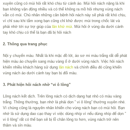
xuyên cũng có mùi hôi rất khó chịu từ cánh áo. Mùi hôi nách nặng là khi
bạn không vận động nhiều và có thể không ra mồ hôi nhưng vùng nách
vẫn có mùi. Chủ nhân những căn bệnh hôi nách này sẽ phải rất khó chịu,
vì chỉ sau khi tắm xong bạn cũng chỉ khử được mùi trong chốc lát và
phải nhờ tới sự trợ giúp của
lăn khử mùi
. Mùi hôi ở vùng da dưới cánh
tay khó chịu có thể là bạn đã bị hôi nách
2. Thông qua trang phục
Nội y chuyển màu. Nhất là khi mặc đồ lót, áo sơ mi màu trắng rất dễ phát
hiện màu áo chuyển sang màu vàng ố ở dưới vùng nách. Việc hôi nách
khiến nhiều khách hàng sử dụng
lăn nách
và chính điều đó cũng khiến
vùng nách áo dưới cánh tay bạn bị đổi màu.
3. Phát hiện hôi nách nhờ “vi ô lông”
Lông nách kết dịch. Trên lông nách có dịch dạng hạt nhỏ có màu vàng
trắng. Thông thường, bạn nhớ là phải dọn ” vi ô lông” thường xuyên nhé.
Vì chúng cũng là nguyên nhân khiến cho vùng nách bạn có mùi hôi. Bạn
nhớ là sử dụng dao cạo thay vì việc dùng nhíp vì nếu dùng nhíp để dọn ”
vi ô lông” rất có thể bạn sẽ bị lỗ chân lông to hơn, vùng nách trở nên
thâm và sỉn màu.