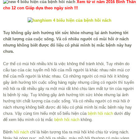
Xem tử vi năm 2016 Bính Thân
cho 12 con Giáp dựa theo ngày sinh !!!
Tuy không gây ảnh hưởng tới sức khỏe nhưng lại ảnh hưởng tới
chất lượng của cuộc sống. Và có nhiều người có mùi hôi ở nách
nhưng không biết được đó liệu có phải mình bị mắc bệnh này hay
chưa.
Cơ thể có mùi hôi nhiều khi là việc không thể tránh khỏi, Tuy nhiên do
cấu tạo của các tuyến mồ hôi của mỗi người là khác nhau nên mùi cơ
thể của mỗi người là khác nhau. Có những người có mùi hôi ít không
gây ảnh hưởng tới cuộc sống hàng ngày nhưng cũng có người thì tuyến
mồ hôi ra rất nhiều gây ra một mùi rất khó chịu làm mất tự tin của người
bị bệnh lý này. Tuy không gây ảnh hưởng tới sức khỏe nhưng lại ảnh
hưởng tới chất lượng của cuộc sống. Và có nhiều người có mùi hôi ở
nách nhưng không biết được đó liệu có phải mình bị mắc bệnh này hay
chưa. Vậy cùng tìm hiểu một số biểu hiện của
bệnh hôi nách
dưới đây
để xem liệu mình có bị mắc
bệnh hôi nách
không.
Bệnh
hôi nách
chỉ là hiện tượng tỏa ra mùi hôi khó chịu từ vùng nách.
Ngày hè nóng nực, mồ hôi ra nhiều, màu mồ hôi thường có màu vàng