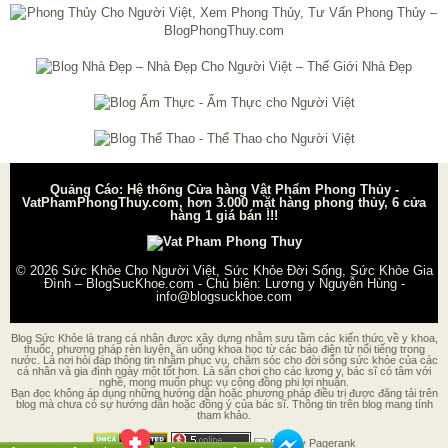
Quảng Cáo: Hệ thống Cửa hàng Vật Phẩm Phong Thủy -
VatPhamPhongThuy.com, hơn 3.000 mặt hàng phong thủy, 6 cửa
hàng 1 giá bán !!!
© 2026
Sức Khỏe Cho Người Việt, Sức Khỏe Đời Sống, Sức Khỏe Gia
Đình – BlogSucKhoe.com
- Chủ biên:
Lương y Nguyễn Hùng
-
info@blogsuckhoe.com
Blog Sức Khỏe là trang cá nhân được xây dựng nhằm sưu tầm các kiến thức về y khoa,
thuốc, phương pháp rèn luyện, ăn uống khoa học từ các báo điện tử nổi tiếng trong
nước. Là nơi hỏi đáp thông tin nhằm phục vụ, chăm sóc cho đời sống sức khỏe của các
cá nhân và gia đình ngày một tốt hơn. Là sân chơi cho các lương y, bác sĩ có tâm với
nghề, mong muốn phục vụ cộng đồng phi lợi nhuận.
Bạn đọc không áp dụng những hướng dẫn hoặc phương pháp điều trị được đăng tải trên
blog mà chưa có sự hướng dẫn hoặc đồng ý của bác sĩ. Thông tin trên blog mang tính
tham khảo.