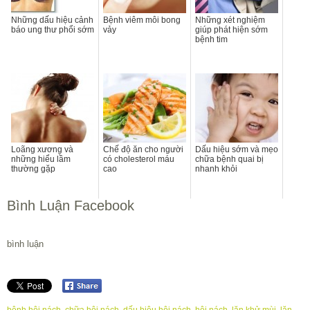
Những dấu hiệu cảnh
Bệnh viêm môi bong
Những xét nghiệm
báo ung thư phổi sớm
vảy
giúp phát hiện sớm
bệnh tim
Loãng xương và
Chế độ ăn cho người
Dấu hiệu sớm và mẹo
những hiểu lầm
có cholesterol máu
chữa bệnh quai bị
thường gặp
cao
nhanh khỏi
Bình Luận Facebook
bình luận
bệnh hôi nách
,
chữa hôi nách
,
dấu hiệu hôi nách
,
hôi nách
,
lăn khử mùi
,
lăn