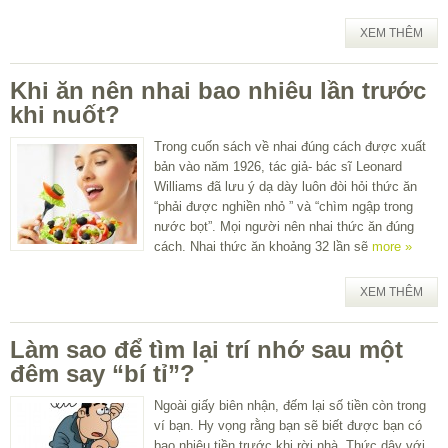
XEM THÊM
Khi ăn nên nhai bao nhiêu lần trước
khi nuốt?
Trong cuốn sách về nhai đúng cách được xuất
bản vào năm 1926, tác giả- bác sĩ Leonard
Williams đã lưu ý dạ dày luôn đòi hỏi thức ăn
“phải được nghiền nhỏ ” và “chìm ngập trong
nước bọt”. Mọi người nên nhai thức ăn đúng
cách. Nhai thức ăn khoảng 32 lần sẽ
more »
XEM THÊM
Làm sao để tìm lại trí nhớ sau một
đêm say “bí tỉ”?
Ngoài giấy biên nhận, đếm lại số tiền còn trong
ví bạn. Hy vọng rằng bạn sẽ biết được bạn có
bao nhiêu tiền trước khi rời nhà. Thức dậy với