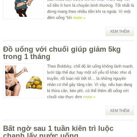
số tiền ít hơn là chuyện bình thường. Tốt nhất là
đừng mang theo nhiều tiền khi ra ngoài. Vì một
đêm uống “tới
more »
XEM THÊM
Đồ uống với chuối giúp giảm 5kg
trong 1 tháng
Theo Boldsky, chế độ ăn uống không lành mạnh,
lười tập thể dục hay một số yếu tố khác như di
truyền, rối loạn nội tiết tố… là những nguyên
nhân có thể gây tăng cân. Vì vậy, nếu bạn đang
bị thừa cân, béo phì, có thể thêm đồ uống với
chuối vào thực đơn
more »
XEM THÊM
Bất ngờ sau 1 tuần kiên trì luộc
chanh lấy nước uống