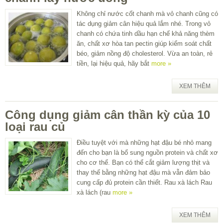
Không chỉ nước cốt chanh mà vỏ chanh cũng có
tác dụng giảm cân hiệu quả lắm nhé. Trong vỏ
chanh có chứa tinh dầu hạn chế khả năng thèm
ăn, chất xơ hòa tan pectin giúp kiểm soát chất
béo, giảm nồng độ cholesterol. Vừa an toàn, rẻ
tiền, lại hiệu quả, hãy bắt
more »
XEM THÊM
Công dụng giảm cân thần kỳ của 10
loại rau củ
Điều tuyệt với mà những hạt đậu bé nhỏ mang
đến cho bạn là bổ sung nguồn protein và chất xơ
cho cơ thể. Bạn có thể cắt giảm lượng thịt và
thay thế bằng những hạt đậu mà vẫn đảm bảo
cung cấp đủ protein cần thiết. Rau xà lách Rau
xà lách (rau
more »
XEM THÊM