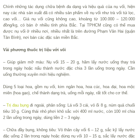
Chính những tác dụng chữa bệnh đa dạng và hiệu quả của nụ vối, hiện
nay các nhà sản xuất đã có nhiều sản phẩm về nụ vối như trà vối túi lọc,
cao vối… Giá nụ vối cũng không cao, khoảng từ 100.000 – 120.000
đồng/kg, có bán ở nhiều tỉnh phía Bắc. Tại TPHCM cũng có thể mua
được nụ vối ở nhiều nơi, nhiều nhất là trên đường Phạm Văn Hai (quận
Tân Bình), nơi bán các đặc sản miền Bắc.
Vài phương thuốc trị liệu với vối
– Giúp giảm mỡ máu: Nụ vối 15 – 20 g, hãm lấy nước uống thay trà
trong ngày hoặc nấu thành nước đặc chia 3 lần uống trong ngày. Cần
uống thường xuyên mới hiệu nghiệm.
Dùng 5 loại hoa, gồm nụ vối, kim ngân hoa, hoa cúc, hoa đại, hoa mộc
miên (hoa gạo), chế thành dạng trà, uống mỗi ngày, rất tốt cho cơ thể.
–
Trị đau bụng
đi ngoài, phân sống: Lá vối 3 cái, vỏ ổi 8 g, núm quả chuối
tiêu 10 g. Cùng thái nhỏ phơi khô sắc với 400 ml nước, còn 100 ml chia
2 lần uống trong ngày, dùng liền 2 – 3 ngày.
– Chữa đầy bụng, không tiêu: Vỏ thân cây vối 6 – 12 g, sắc kỹ lấy nước
đặc uống 2 lần trong ngày hoặc dùng nụ vối 10 – 15 g, sắc lấy nước đặc