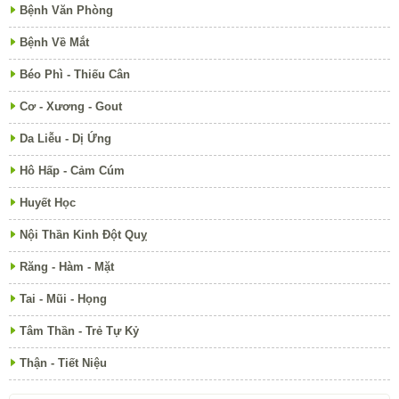
Bệnh Văn Phòng
Bệnh Về Mắt
Béo Phì - Thiếu Cân
Cơ - Xương - Gout
Da Liễu - Dị Ứng
Hô Hấp - Cảm Cúm
Huyết Học
Nội Thần Kinh Đột Quỵ
Răng - Hàm - Mặt
Tai - Mũi - Họng
Tâm Thần - Trẻ Tự Kỷ
Thận - Tiết Niệu