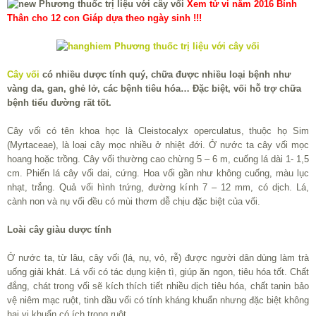
Xem tử vi năm 2016 Bính
Thân cho 12 con Giáp dựa theo ngày sinh !!!
Cây vối
có nhiều dược tính quý, chữa được nhiều loại bệnh như
vàng da, gan, ghẻ lở, các bệnh tiêu hóa… Đặc biệt, vối hỗ trợ chữa
bệnh tiểu đường rất tốt.
Cây vối có tên khoa học là Cleistocalyx operculatus, thuộc họ Sim
(Myrtaceae), là loại cây mọc nhiều ở nhiệt đới. Ở nước ta cây vối mọc
hoang hoặc trồng. Cây vối thường cao chừng 5 – 6 m, cuống lá dài 1- 1,5
cm. Phiến lá cây vối dai, cứng. Hoa vối gần như không cuống, màu lục
nhạt, trắng. Quả vối hình trứng, đường kính 7 – 12 mm, có dịch. Lá,
cành non và nụ vối đều có mùi thơm dễ chịu đặc biệt của vối.
Loài cây giàu dược tính
Ở nước ta, từ lâu, cây vối (lá, nụ, vỏ, rễ) được người dân dùng làm trà
uống giải khát. Lá vối có tác dụng kiện tì, giúp ăn ngon, tiêu hóa tốt. Chất
đắng, chát trong vối sẽ kích thích tiết nhiều dịch tiêu hóa, chất tanin bảo
vệ niêm mạc ruột, tinh dầu vối có tính kháng khuẩn nhưng đặc biệt không
hại vi khuẩn có ích trong ruột.