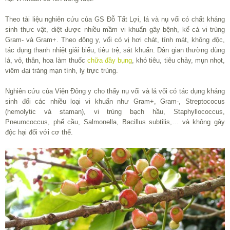
Theo tài liệu nghiên cứu của GS Đỗ Tất Lợi, lá và nụ vối có chất kháng
sinh thực vật, diệt được nhiều mầm vi khuẩn gây bệnh, kể cả vi trùng
Gram- và Gram+. Theo đông y, vối có vị hơi chát, tính mát, không độc,
tác dụng thanh nhiệt giải biểu, tiêu trệ, sát khuẩn. Dân gian thường dùng
lá, vỏ, thân, hoa làm thuốc
chữa đầy bụng
, khó tiêu, tiêu chảy, mụn nhọt,
viêm đại tràng mạn tính, lỵ trực trùng.
Nghiên cứu của Viện Đông y cho thấy nụ vối và lá vối có tác dụng kháng
sinh đối các nhiều loại vi khuẩn như Gram+, Gram-, Streptococus
(hemolytic và staman), vi trùng bạch hầu, Staphyllococcus,
Pneumcoccus, phế cầu, Salmonella, Bacillus subtilis,… và không gây
độc hại đối với cơ thể.