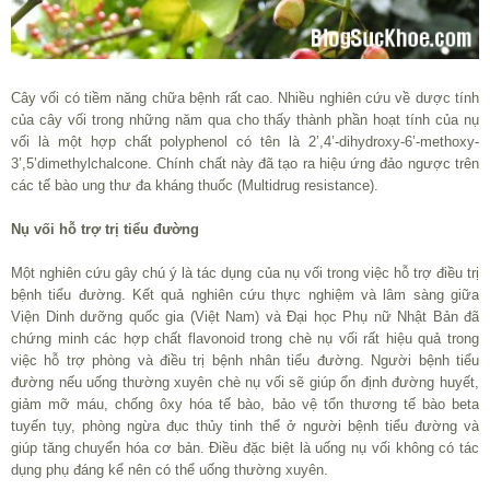
Cây vối có tiềm năng chữa bệnh rất cao. Nhiều nghiên cứu về dược tính
của cây vối trong những năm qua cho thấy thành phần hoạt tính của nụ
vối là một hợp chất polyphenol có tên là 2’,4’-dihydroxy-6’-methoxy-
3’,5’dimethylchalcone. Chính chất này đã tạo ra hiệu ứng đảo ngược trên
các tế bào ung thư đa kháng thuốc (Multidrug resistance).
Nụ vối hỗ trợ trị tiểu đường
Một nghiên cứu gây chú ý là tác dụng của nụ vối trong việc hỗ trợ điều trị
bệnh tiểu đường. Kết quả nghiên cứu thực nghiệm và lâm sàng giữa
Viện Dinh dưỡng quốc gia (Việt Nam) và Đại học Phụ nữ Nhật Bản đã
chứng minh các hợp chất flavonoid trong chè nụ vối rất hiệu quả trong
việc hỗ trợ phòng và điều trị bệnh nhân tiểu đường. Người bệnh tiểu
đường nếu uống thường xuyên chè nụ vối sẽ giúp ổn định đường huyết,
giảm mỡ máu, chống ôxy hóa tế bào, bảo vệ tổn thương tế bào beta
tuyến tụy, phòng ngừa đục thủy tinh thể ở người bệnh tiểu đường và
giúp tăng chuyển hóa cơ bản. Điều đặc biệt là uống nụ vối không có tác
dụng phụ đáng kể nên có thể uống thường xuyên.