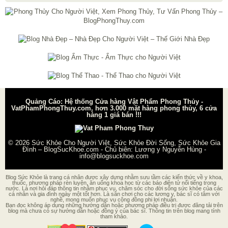
Quảng Cáo: Hệ thống Cửa hàng Vật Phẩm Phong Thủy -
VatPhamPhongThuy.com, hơn 3.000 mặt hàng phong thủy, 6 cửa
hàng 1 giá bán !!!
© 2026
Sức Khỏe Cho Người Việt, Sức Khỏe Đời Sống, Sức Khỏe Gia
Đình – BlogSucKhoe.com
- Chủ biên:
Lương y Nguyễn Hùng
-
info@blogsuckhoe.com
Blog Sức Khỏe là trang cá nhân được xây dựng nhằm sưu tầm các kiến thức về y khoa,
thuốc, phương pháp rèn luyện, ăn uống khoa học từ các báo điện tử nổi tiếng trong
nước. Là nơi hỏi đáp thông tin nhằm phục vụ, chăm sóc cho đời sống sức khỏe của các
cá nhân và gia đình ngày một tốt hơn. Là sân chơi cho các lương y, bác sĩ có tâm với
nghề, mong muốn phục vụ cộng đồng phi lợi nhuận.
Bạn đọc không áp dụng những hướng dẫn hoặc phương pháp điều trị được đăng tải trên
blog mà chưa có sự hướng dẫn hoặc đồng ý của bác sĩ. Thông tin trên blog mang tính
tham khảo.