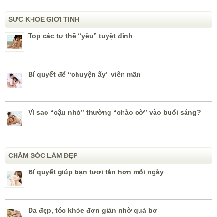
SỨC KHỎE GIỚI TÍNH
Top các tư thế “yêu” tuyệt đỉnh
Bí quyết để “chuyện ấy” viên mãn
Vì sao “cậu nhỏ” thường “chào cờ” vào buổi sáng?
CHĂM SÓC LÀM ĐẸP
Bí quyết giúp bạn tươi tắn hơn mỗi ngày
Da đẹp, tóc khỏe đơn giản nhờ quả bơ