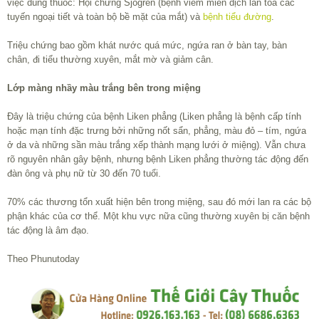
việc dùng thuốc: Hội chứng Sjogren (bệnh viêm miễn dịch lan tỏa các
tuyến ngoại tiết và toàn bộ bề mặt của mắt) và
bệnh tiểu đường
.
Triệu chứng bao gồm khát nước quá mức, ngứa ran ở bàn tay, bàn
chân, đi tiểu thường xuyên, mắt mờ và giảm cân.
Lớp màng nhầy màu trắng bên trong miệng
Đây là triệu chứng của bệnh Liken phẳng (Liken phẳng là bệnh cấp tính
hoặc mạn tính đặc trưng bởi những nốt sẩn, phẳng, màu đỏ – tím, ngứa
ở da và những sần màu trắng xếp thành mạng lưới ở miệng). Vẫn chưa
rõ nguyên nhân gây bệnh, nhưng bệnh Liken phẳng thường tác động đến
đàn ông và phụ nữ từ 30 đến 70 tuổi.
70% các thương tổn xuất hiện bên trong miệng, sau đó mới lan ra các bộ
phận khác của cơ thể. Một khu vực nữa cũng thường xuyên bị căn bệnh
tác động là âm đạo.
Theo Phunutoday