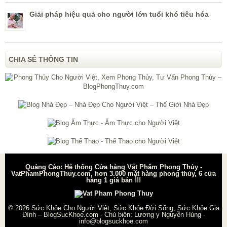
Giải pháp hiệu quả cho người lớn tuổi khó tiêu hóa
CHIA SẺ THÔNG TIN
Quảng Cáo: Hệ thống Cửa hàng Vật Phẩm Phong Thủy -
VatPhamPhongThuy.com, hơn 3.000 mặt hàng phong thủy, 6 cửa
hàng 1 giá bán !!!
© 2026
Sức Khỏe Cho Người Việt, Sức Khỏe Đời Sống, Sức Khỏe Gia
Đình – BlogSucKhoe.com
- Chủ biên:
Lương y Nguyễn Hùng
-
info@blogsuckhoe.com