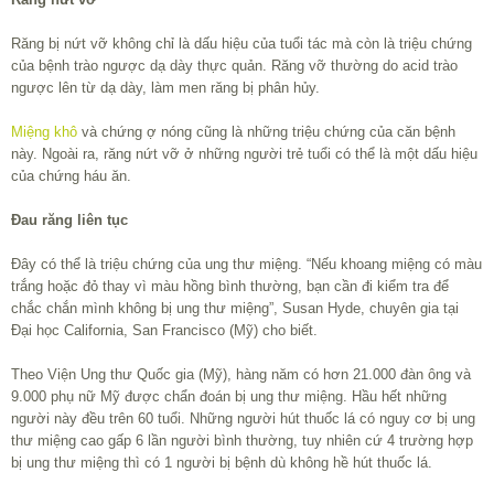
Răng bị nứt vỡ không chỉ là dấu hiệu của tuổi tác mà còn là triệu chứng
của bệnh trào ngược dạ dày thực quản. Răng vỡ thường do acid trào
ngược lên từ dạ dày, làm men răng bị phân hủy.
Miệng khô
và chứng ợ nóng cũng là những triệu chứng của căn bệnh
này. Ngoài ra, răng nứt vỡ ở những người trẻ tuổi có thể là một dấu hiệu
của chứng háu ăn.
Đau răng liên tục
Đây có thể là triệu chứng của ung thư miệng. “Nếu khoang miệng có màu
trắng hoặc đỏ thay vì màu hồng bình thường, bạn cần đi kiểm tra để
chắc chắn mình không bị ung thư miệng”, Susan Hyde, chuyên gia tại
Đại học California, San Francisco (Mỹ) cho biết.
Theo Viện Ung thư Quốc gia (Mỹ), hàng năm có hơn 21.000 đàn ông và
9.000 phụ nữ Mỹ được chẩn đoán bị ung thư miệng. Hầu hết những
người này đều trên 60 tuổi. Những người hút thuốc lá có nguy cơ bị ung
thư miệng cao gấp 6 lần người bình thường, tuy nhiên cứ 4 trường hợp
bị ung thư miệng thì có 1 người bị bệnh dù không hề hút thuốc lá.