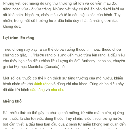
Những vết loét miệng do ung thư thường rất lớn và có viền màu đỏ,
trắng hoặc vừa đỏ vừa trắng. Những vết này có thể ẩn bên dưới lưỡi và
rất khó nhìn. Ngoài ra, chảy máu và tê là dấu hiệu khác của bệnh. Tuy
nhiên, trong một số trường hợp, dấu hiệu duy nhất là những cơn đau
không dứt.
Lợi trùm lên răng
Triệu chứng này xảy ra có thể do bạn uống thuốc tim hoặc thuốc chữa
chứng co giật, … “Nướu răng bị sưng đến mức trùm lên răng là dấu hiệu
cho thấy bạn cần điều chỉnh liều lượng thuốc”, Anthony Iacopino, chuyên
gia tại Đại học Manitoba (Canada) nói.
Một số loại thuốc có thể kích thích sự tăng trưởng của mô nướu, khiến
bệnh nhân rất khó
đánh răng
và dùng chỉ nha khoa. Cũng chính điều này
đã dẫn tới bệnh
sâu răng
và
nha chu
.
Miệng khô
Rất nhiều thứ có thể gây ra chứng khô miệng, từ việc mất nước, dị ứng
với thuốc lá cho tới việc dùng thuốc. Tuy nhiên, việc thiếu lượng nước
bọt cần thiết là dấu hiệu ban đầu của 2 bệnh tự miễn không liên quan đến