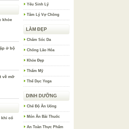
Yếu Sinh Lý
Tâm Lý Vợ Chồng
c khỏe
LÀM ĐẸP
Chăm Sóc Da
ặp ở bộ
Chống Lão Hóa
Khỏe Đẹp
Thẩm Mỹ
t về mỡ
Thể Dục Yoga
DINH DƯỠNG
Chế Độ Ăn Uống
Món Ăn Bài Thuốc
 khi có
An Toàn Thực Phẩm