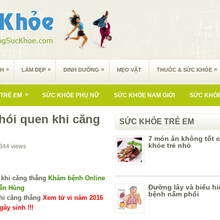
»
»
»
»
NH
LÀM ĐẸP
DINH DƯỠNG
MẸO VẶT
THUỐC & SỨC KHỎE
»
TRẺ EM
SỨC KHỎE PHỤ NỮ
SỨC KHỎE NAM GIỚI
SỨC KHỎE
hói quen khi căng
SỨC KHỎE TRẺ EM
7 món ăn không tốt 
khỏe trẻ nhỏ
344
views
Khám bệnh Online
Đường lây và biểu hi
yễn Hùng
bệnh nấm phổi
Xem tử vi năm 2016
ày sinh !!!