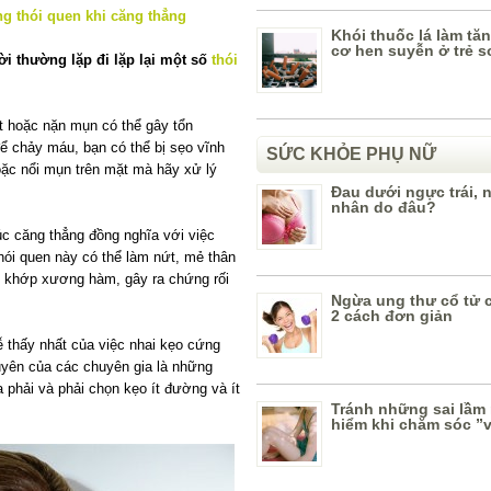
Khói thuốc lá làm tă
cơ hen suyễn ở trẻ s
ời thường lặp đi lặp lại một số
thói
 hoặc nặn mụn có thể gây tổn
 chảy máu, bạn có thể bị sẹo vĩnh
SỨC KHỎE PHỤ NỮ
oặc nổi mụn trên mặt mà hãy xử lý
Đau dưới ngực trái,
nhân do đâu?
lúc căng thẳng đồng nghĩa với việc
ói quen này có thể làm nứt, mẻ thân
o khớp xương hàm, gây ra chứng rối
Ngừa ung thư cổ tử 
2 cách đơn giản
ễ thấy nhất của việc nhai kẹo cứng
uyên của các chuyên gia là những
 phải và phải chọn kẹo ít đường và ít
Tránh những sai lầm
hiểm khi chăm sóc ”