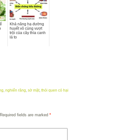
ể
Khả năng hạ đường
p
huyết vô cùng vượt
trội của cây thìa canh
lá to
ng
,
nghiến răng
,
sờ mặt
,
thói quen có hại
Required fields are marked
*