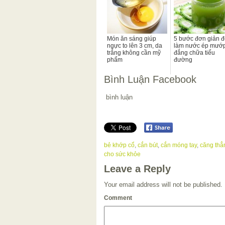
Món ăn sáng giúp
5 bước đơn giản đ
ngực to lên 3 cm, da
làm nước ép mướ
trắng không cần mỹ
đắng chữa tiểu
phẩm
đường
Bình Luận Facebook
bình luận
bẻ khớp cổ
,
cắn bút
,
cắn móng tay
,
căng thẳ
cho sức khỏe
Leave a Reply
Your email address will not be published.
Comment