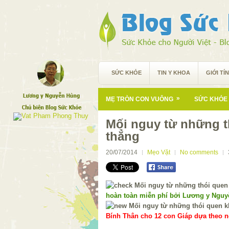
SỨC KHỎE
TIN Y KHOA
GIỚI TÍ
»
MẸ TRÒN CON VUÔNG
SỨC KHỎE 
Mối nguy từ những t
thẳng
20/07/2014
Mẹo Vặt
No comments
hoàn toàn miễn phí bởi Lương y Ngu
Bính Thân cho 12 con Giáp dựa theo ng