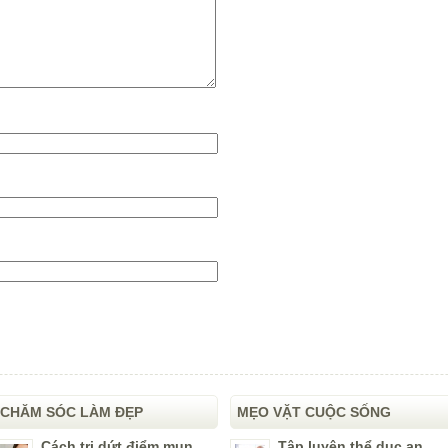
CHĂM SÓC LÀM ĐẸP
MẸO VẶT CUỘC SỐNG
Cách trị dứt điểm mụn
Tập luyện thể dục an