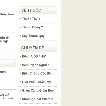
VỀ THUỐC
thấy bạn
Thuốc Tây Y
Thuốc Đông Y
Cây Thuốc Quý
não ở
u kịp
CHUYÊN ĐỀ
Bệnh AIDS / HIV
Bệnh Nghề Nghiệp
cung
Biến Chứng Các Bệnh
Giải Phẩu Thẩm Mỹ
Giảm Cân / Giảm Béo
ệt đối
nhiễm mỡ
Khoáng Chất Vitamin