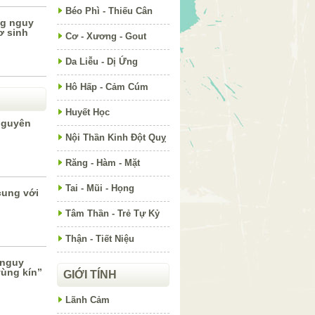
Béo Phì - Thiếu Cân
ng nguy
ơ sinh
Cơ - Xương - Gout
Da Liễu - Dị Ứng
Hô Hấp - Cảm Cúm
Huyết Học
 nguyên
Nội Thần Kinh Đột Quỵ
Răng - Hàm - Mặt
Tai - Mũi - Họng
cung với
Tâm Thần - Trẻ Tự Kỷ
Thận - Tiết Niệu
 nguy
vùng kín”
GIỚI TÍNH
Lãnh Cảm