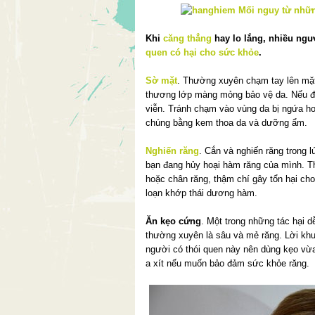
Khi
căng thẳng
hay lo lắng, nhiều ngư
quen có hại cho sức khỏe
.
Sờ mặt
. Thường xuyên chạm tay lên mặt
thương lớp màng mỏng bảo vệ da. Nếu để
viễn. Tránh chạm vào vùng da bị ngứa h
chúng bằng kem thoa da và dưỡng ẩm.
Nghiến răng
. Cắn và nghiến răng trong 
bạn đang hủy hoại hàm răng của mình. Th
hoặc chân răng, thậm chí gây tổn hại ch
loạn khớp thái dương hàm.
Ăn kẹo cứng
. Một trong những tác hại d
thường xuyên là sâu và mẻ răng. Lời kh
người có thói quen này nên dùng kẹo vừa
a xít nếu muốn bảo đảm sức khỏe răng.