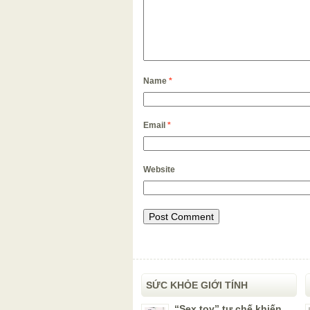
Name
*
Email
*
Website
SỨC KHỎE GIỚI TÍNH
“Sex toy” tự chế khiến