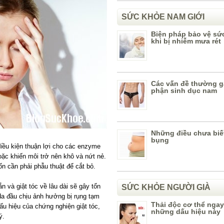
SỨC KHỎE NAM GIỚI
Biện pháp bảo vệ sứ
khi bị nhiễm mưa rét
Các vấn đề thường g
phận sinh dục nam
Những điều chưa biế
bụng
điều kiện thuận lợi cho các enzyme
oặc khiến môi trở nên khô và nứt nẻ.
ốn cần phải phẫu thuật để cắt bỏ.
n và giật tóc về lâu dài sẽ gây tổn
SỨC KHỎE NGƯỜI GIÀ
 da đầu chịu ảnh hưởng bị rụng tạm
Thải độc cơ thể ngay
dấu hiệu của chứng nghiện giật tóc,
những dấu hiệu này
ý.