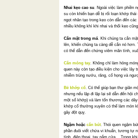
Nhai kẹo cao su
. Ngoài việc làm phiền n
su còn khiến bạn dễ bị rối loạn khớp thá
ngọt nhân tạo trong kẹo còn dẫn đến các 
nhiều không khí khi nhai và thổi kẹo cũng
Cắn mặt trong má
. Khi chúng ta cắn mặt
lên, khiến chúng ta càng dễ cắn nó hơn. 
có thể dẫn đến chứng viêm mãn tính, xuất
Cắn móng tay
. Không chỉ làm hỏng móng
quen này còn tạo điều kiện cho việc lây 
nhiễm trùng nướu, răng, cổ họng và ngượ
Bẻ khớp cổ
. Có thể giúp bạn thư giãn m
nhưng nếu lặp đi lặp lại sẽ dẫn đến hội c
một số khớp) và làm tổn thương các dây
khớp cổ thường xuyên có thể làm mòn k
gây đột quỵ.
Ngậm hoặc
cắn bút
. Thói quen ngậm bú
phần đuôi viết chứa vi khuẩn, tương tự 
tính, điện thoại, tay nắm cửa… Trong khi