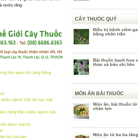
à nướu răng.
CÂY THUỐC QUÝ
Điều trị bệnh viêm ga
bằng nhân trần
Bài thuốc bạch hoa xà
thảo và bán chi liên
MÓN ĂN BÀI THUỐC
ess
ất nhiều người Việt rất hay mắc
Món ăn, bài thuốc t
chân lợn
làm hỏng thận nhiều người mắc
 cần được loại bỏ
ai
Món ăn từ ba ba tăn
iện tại của bạn