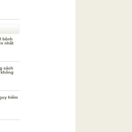
0 bệnh
ến nhất
g cách
 không
guy hiểm