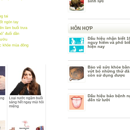
sinh lực
m
g tai
ốt ngón tay
ên làm buổi trưa
HỖN HỢP
ỏ” đuối dần
Dấu hiệu nhận biết 1
nướu
nguy hiểm và phổ bi
ức khỏe mùa đông
hiện nay
Bảo vệ sức khỏe bằn
vứt bỏ những thứ đã
còn sử dụng được
Dấu hiệu báo bệnh n
ằng
Loại nước ngậm buổi
đến từ lưỡi
sáng hết ngay mùi hôi
miệng