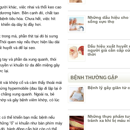
gười khác, việc nhai và thổi kẹo cao
i dương hàm. Bên cạnh đó, chất tạo
Những dấu hiệu cho 
bệnh tiêu hóa. Chưa hết, việc hít
sống cực thọ
 khiến dạ dày bị đầy hơi.
 trong má, phần thịt tại đó bị sưng
Thói quen này nếu thực hiện lâu dài
Dấu hiệu xuất huyết 
 huyết và để lại sẹo.
người già cần cấp cứ
thời
 tay và phần da xung quanh, thói
truyền vi khuẩn từ da đến miệng gây
c lại.
BỆNH THƯỜNG GẶP
ột vài khớp cổ và cảm thấy thoải mái
Bệnh lý gây giãn tử 
hứng hypermobile (đau lặp đi lặp lại ở
 chằng xung quanh. Ngoài ra, bẻ
hớp và gây bệnh viêm khớp, có lúc
Những thực phẩm tuy
t có thể khiến bạn mắc bệnh nếu
tránh xa khi bị máu 
những “ổ” vi khuẩn như bàn phím máy
 đó, hành động cắn bút còn có thể