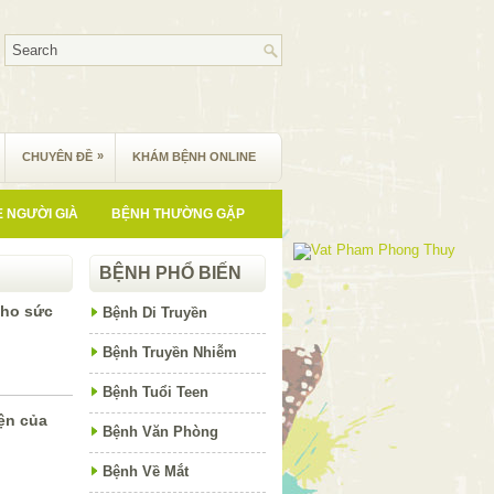
»
CHUYÊN ĐỀ
KHÁM BỆNH ONLINE
 NGƯỜI GIÀ
BỆNH THƯỜNG GẶP
BỆNH PHỔ BIẾN
cho sức
Bệnh Di Truyền
Bệnh Truyền Nhiễm
Bệnh Tuổi Teen
ện của
Bệnh Văn Phòng
Bệnh Về Mắt