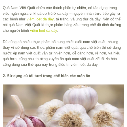
Quả Nam Việt Quất chứa các thành phần tự nhiên, có tác dụng trong
việc ngăn ngừa vi khuẩ cư trú ở dạ dày – nguyên nhân trực tiếp gây ra
các bệnh như
viêm loét dạ dày
, tá tràng, và ung thư dạ dày. Nên có thể
nói quả Nam Việt Quất là thực phẩm hàng đầu trong chế độ dinh dưỡng
cho người bệnh
viêm loét dạ dày
.
Dù cũng có nhiều thực phẩm bổ sung chiết xuất nam việt quất, nhưng
thay vì sử dụng các thực phẩm nam việt quất qua chế biến thì sử dụng
nước ép nam việt quất vẫn tự nhiên hơn, dễ dàng hơn, rẻ hơn, và hiệu
quả hơn, cũng như thường xuyên ăn quả nam việt quất để tối đa hóa
công dụng của thứ quả này trong điều trị viêm loét dạ dày.
2. Sử dụng củ tỏi tươi trong chế biến các món ăn