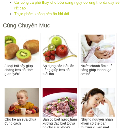
Cứ uống cà phê thay cho bữa sáng nguy cơ ung thư dạ dày sẽ
rất cao
Thực phẩm không nên ăn khi đói
Cùng Chuyên Mục
8 loại trái cây giúp
Áp dụng các kiểu ăn
Nước chanh ấm buổi
chàng kéo dài thời
uống giúp kéo dài
sáng giúp thanh lọc
gian "yêu"
tuổi thọ
cơ thể
Cho trẻ ăn sữa chua
Bạn có biết nước hầm
Những nguyên nhân
đúng cách
xương đặc biệt tốt và
khiến cơ thể bạn
bổ cho sức khỏe?
thường xuyên mệt