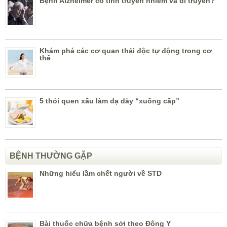
Bệnh Alzheimer có tính truyền nhiễm và di truyền?
Khám phá các cơ quan thải độc tự động trong cơ
thể
5 thói quen xấu làm dạ dày “xuống cấp”
BỆNH THƯỜNG GẶP
Những hiểu lầm chết người về STD
Bài thuốc chữa bệnh sởi theo Đông Y