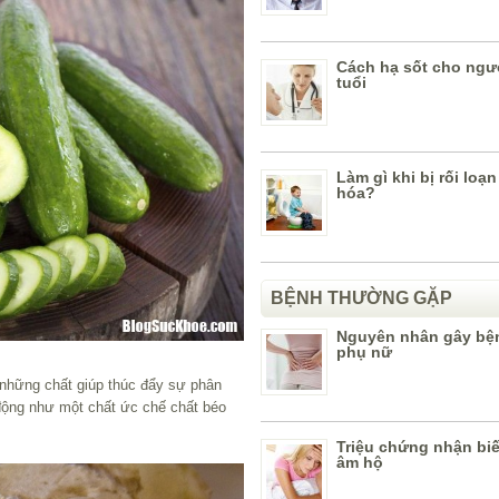
Cách hạ sốt cho ngư
tuổi
Làm gì khi bị rối loạn
hóa?
BỆNH THƯỜNG GẶP
Nguyên nhân gây bện
phụ nữ
– những chất giúp thúc đẩy sự phân
động như một chất ức chế chất béo
Triệu chứng nhận biế
âm hộ