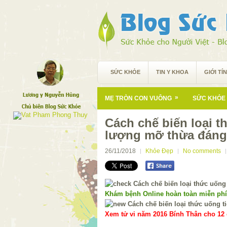
SỨC KHỎE
TIN Y KHOA
GIỚI TÍ
»
MẸ TRÒN CON VUÔNG
SỨC KHỎE 
Cách chế biến loại t
lượng mỡ thừa đáng
26/11/2018
Khỏe Đẹp
No comments
Khám bệnh Online hoàn toàn miễn ph
Xem tử vi năm 2016 Bính Thân cho 12 c