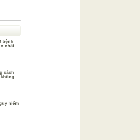
0 bệnh
ến nhất
g cách
 không
guy hiểm