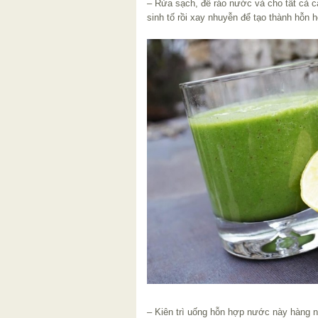
– Rửa sạch, để ráo nước và cho tất cả c
sinh tố rồi xay nhuyễn để tạo thành hỗn
– Kiên trì uống hỗn hợp nước này hàng n