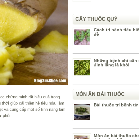
CÂY THUỐC QUÝ
Cách trị bệnh tiêu bi
đề
Những bệnh chỉ cần
đinh lăng là khỏi
MÓN ĂN BÀI THUỐC
học chứng minh rất hiệu quả trong
thời giúp cải thiện hệ tiêu hóa, làm
Bài thuốc trị bệnh từ
ệt và cung cấp một số tính năng làm
ư phổi.
Món ăn bài thuốc ch