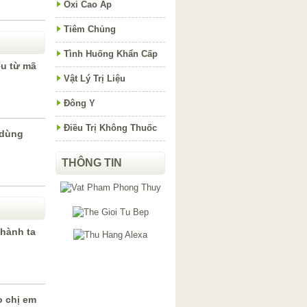
Oxi Cao Áp
Tiêm Chủng
Tình Huống Khẩn Cấp
ểu từ mã
Vật Lý Trị Liệu
Đông Y
Điều Trị Không Thuốc
 dùng
THÔNG TIN
 hành ta
o chị em