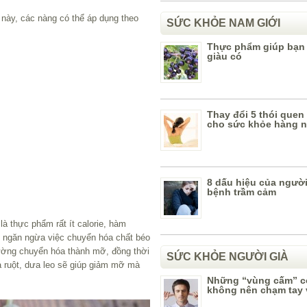
này, các nàng có thể áp dụng theo
SỨC KHỎE NAM GIỚI
Thực phẩm giúp bạn
giàu có
Thay đổi 5 thói quen
cho sức khỏe hàng 
8 dấu hiệu của ngườ
bệnh trầm cảm
là thực phẩm rất ít calorie, hàm
úp ngăn ngừa việc chuyển hóa chất béo
ường chuyển hóa thành mỡ, đồng thời
SỨC KHỎE NGƯỜI GIÀ
à ruột, dưa leo sẽ giúp giảm mỡ mà
Những “vùng cấm” c
không nên chạm tay 