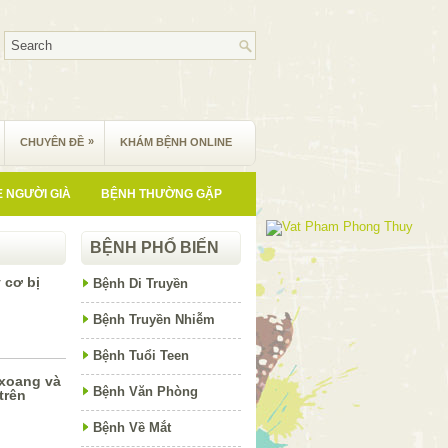
»
CHUYÊN ĐỀ
KHÁM BỆNH ONLINE
 NGƯỜI GIÀ
BỆNH THƯỜNG GẶP
BỆNH PHỔ BIẾN
 cơ bị
Bệnh Di Truyền
Bệnh Truyền Nhiễm
Bệnh Tuổi Teen
 xoang và
Bệnh Văn Phòng
trên
Bệnh Về Mắt