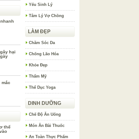
Yếu Sinh Lý
Tâm Lý Vợ Chồng
 nhanh
LÀM ĐẸP
Chăm Sóc Da
 gây hại
Chống Lão Hóa
ngày
Khỏe Đẹp
Thẩm Mỹ
i mắc
Thể Dục Yoga
DINH DƯỠNG
Chế Độ Ăn Uống
Món Ăn Bài Thuốc
ơ thể
vào
An Toàn Thực Phẩm