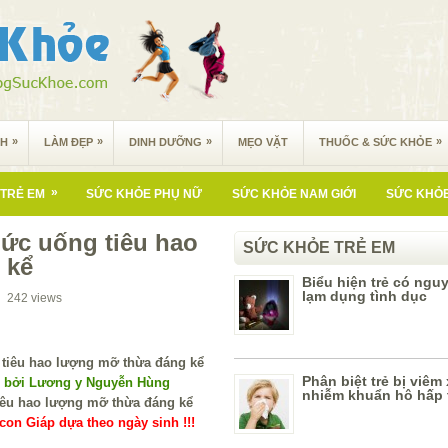
»
»
»
»
NH
LÀM ĐẸP
DINH DƯỠNG
MẸO VẶT
THUỐC & SỨC KHỎE
»
TRẺ EM
SỨC KHỎE PHỤ NỮ
SỨC KHỎE NAM GIỚI
SỨC KHỎE
hức uống tiêu hao
SỨC KHỎE TRẺ EM
 kể
Biểu hiện trẻ có nguy
lạm dụng tình dục
242
views
Phân biệt trẻ bị viêm
í bởi Lương y Nguyễn Hùng
nhiễm khuẩn hô hấp 
on Giáp dựa theo ngày sinh !!!