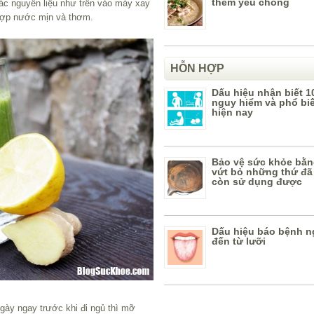
thêm yêu chồng
ác nguyên liệu như trên vào máy xay
 hợp nước mịn và thơm.
HỖN HỢP
Dấu hiệu nhận biết 1
nguy hiểm và phổ bi
hiện nay
Bảo vệ sức khỏe bằn
vứt bỏ những thứ đã
còn sử dụng được
Dấu hiệu báo bệnh n
đến từ lưỡi
gày ngay trước khi đi ngủ thì mỡ