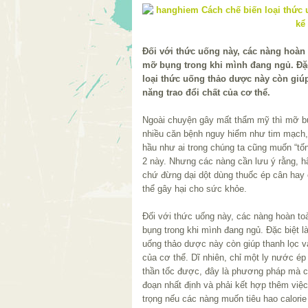
Đối với thức uống này, các nàng hoàn t
mỡ bụng trong khi mình đang ngủ. Đặc
loại thức uống thảo dược này còn giú
năng trao đổi chất của cơ thể.
Ngoài chuyện gây mất thẩm mỹ thì mỡ b
nhiều căn bệnh nguy hiểm như tim mạch, 
hầu như ai trong chúng ta cũng muốn “t
2 này. Nhưng các nàng cần lưu ý rằng, 
chứ đừng dại dột dùng thuốc ép cân hay 
thể gây hại cho sức khỏe.
Đối với thức uống này, các nàng hoàn toà
bụng trong khi mình đang ngủ. Đặc biệt l
uống thảo dược này còn giúp thanh lọc v
của cơ thể. Dĩ nhiên, chỉ một ly nước ép
thần tốc được, đây là phương pháp mà ch
đoạn nhất định và phải kết hợp thêm việc
trọng nếu các nàng muốn tiêu hao calori