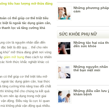
Những phương pháp
cảm
oàn có thể giúp cơ thể triệt tiêu
 biệt là ngoài tác dụng giảm cân,
p thanh lọc và tăng cường khả
SỨC KHỎE PHỤ NỮ
ụng còn là nguyên nhân dẫn đến
Những tác hại của th
đến sức khỏe
đặc biệt là đột quỵ… thế cho nên
ống khứ” mỡ thừa đáng ghét nơi vòng
hãy
giảm mỡ bụng
theo cách tự nhiên
các hình thức khắc nghiệt khác có
Những nguyên nhân 
thể bạn mệt mỏi
n có thể giúp cơ thể triệt tiêu mỡ
à ngoài tác dụng giảm cân, loại thức
à tăng cường khả năng trao đổi chất
Những điều cần lưu ý
 thì không thể cho chúng ta kết quả
khám bệnh
ị em nên áp dụng trong một giai
 vận động. Điều này là cực kì quan
e mà không phải vận động quá nhiều.