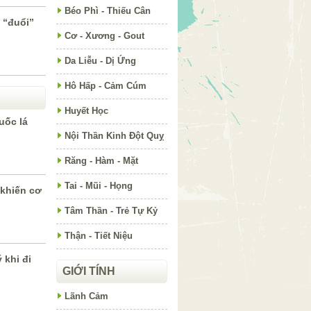
Béo Phì - Thiếu Cân
 “đuổi”
Cơ - Xương - Gout
Da Liễu - Dị Ứng
Hô Hấp - Cảm Cúm
Huyết Học
uốc lá
Nội Thần Kinh Đột Quỵ
Răng - Hàm - Mặt
Tai - Mũi - Họng
khiến cơ
Tâm Thần - Trẻ Tự Kỷ
Thận - Tiết Niệu
 khi đi
GIỚI TÍNH
Lãnh Cảm