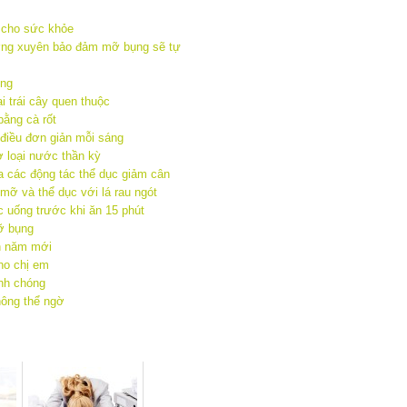
 cho sức khỏe
ng xuyên bảo đảm mỡ bụng sẽ tự
óng
 trái cây quen thuộc
ằng cà rốt
 điều đơn giản mỗi sáng
 loại nước thần kỳ
a các động tác thể dục giảm cân
mỡ và thể dục với lá rau ngót
 uống trước khi ăn 15 phút
ỡ bụng
n năm mới
cho chị em
nh chóng
hông thể ngờ