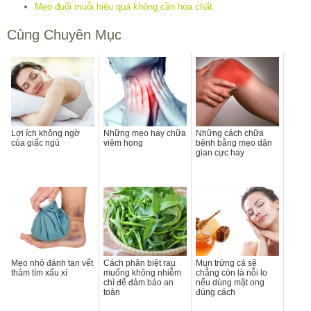
Mẹo đuổi muỗi hiệu quả không cần hóa chất
Cùng Chuyên Mục
Lợi ích không ngờ
Những mẹo hay chữa
Những cách chữa
của giấc ngủ
viêm họng
bệnh bằng mẹo dân
gian cực hay
Mẹo nhỏ đánh tan vết
Cách phân biệt rau
Mụn trứng cá sẽ
thâm tím xấu xí
muống không nhiễm
chẳng còn là nỗi lo
chì để đảm bảo an
nếu dùng mật ong
toàn
đúng cách