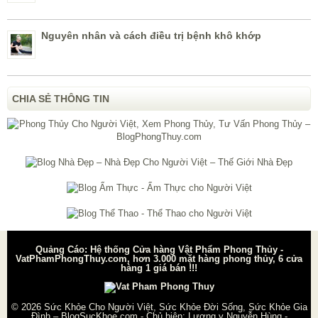
Nguyên nhân và cách điều trị bệnh khô khớp
CHIA SẺ THÔNG TIN
Quảng Cáo: Hệ thống Cửa hàng Vật Phẩm Phong Thủy -
VatPhamPhongThuy.com, hơn 3.000 mặt hàng phong thủy, 6 cửa
hàng 1 giá bán !!!
© 2026
Sức Khỏe Cho Người Việt, Sức Khỏe Đời Sống, Sức Khỏe Gia
Đình – BlogSucKhoe.com
- Chủ biên:
Lương y Nguyễn Hùng
-