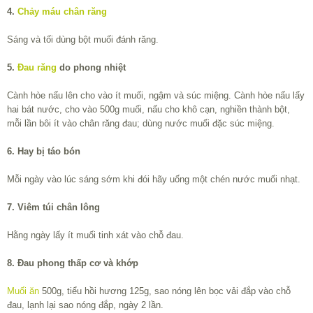
4.
Chảy máu chân răng
Sáng và tối dùng bột muối đánh răng.
5.
Đau răng
do phong nhiệt
Cành hòe nấu lên cho vào ít muối, ngậm và súc miệng. Cành hòe nấu lấy
hai bát nước, cho vào 500g muối, nấu cho khô cạn, nghiền thành bột,
mỗi lần bôi ít vào chân răng đau; dùng nước muối đặc súc miệng.
6. Hay bị táo bón
Mỗi ngày vào lúc sáng sớm khi đói hãy uống một chén nước muối nhạt.
7. Viêm túi chân lông
Hằng ngày lấy ít muối tinh xát vào chỗ đau.
8. Đau phong thấp cơ và khớp
Muối ăn
500g, tiểu hồi hương 125g, sao nóng lên bọc vải đắp vào chỗ
đau, lạnh lại sao nóng đắp, ngày 2 lần.