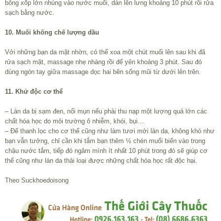
bông xốp lớn nhúng vào nước muối, dán lên lưng khoảng 10 phút rồi rửa
sạch bằng nước.
10. Muối khống chế lượng dầu
Với những bạn da mặt nhờn, có thể xoa một chút muối lên sau khi đã
rửa sạch mặt, massage nhẹ nhàng rồi để yên khoảng 3 phút. Sau đó
dùng ngón tay giữa massage dọc hai bên sống mũi từ dưới lên trên.
11. Khử độc cơ thể
– Làn da bị sạm đen, nổi mụn nếu phải thu nạp một lượng quá lớn các
chất hóa học do môi trường ô nhiễm, khói, bụi…
– Để thanh lọc cho cơ thể cũng như làm tươi mới làn da, không khó như
bạn vẫn tưởng, chỉ cần khi tắm bạn thêm ½ chén muối biển vào trong
chậu nước tắm, tiếp đó ngâm mình ít nhất 10 phút trong đó sẽ giúp cơ
thể cũng như làn da thải loại được những chất hóa học rất độc hại.
Theo Suckhoedoisong