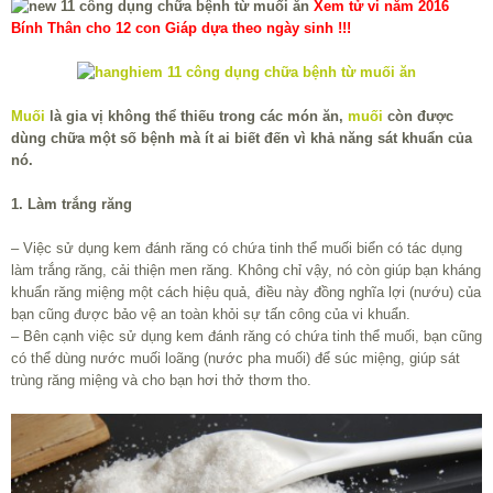
Xem tử vi năm 2016
Bính Thân cho 12 con Giáp dựa theo ngày sinh !!!
Muối
là gia vị không thể thiếu trong các món ăn,
muối
còn được
dùng chữa một số bệnh mà ít ai biết đến vì khả năng sát khuẩn của
nó.
1. Làm trắng răng
– Việc sử dụng kem đánh răng có chứa tinh thể muối biển có tác dụng
làm trắng răng, cải thiện men răng. Không chỉ vậy, nó còn giúp bạn kháng
khuẩn răng miệng một cách hiệu quả, điều này đồng nghĩa lợi (nướu) của
bạn cũng được bảo vệ an toàn khỏi sự tấn công của vi khuẩn.
– Bên cạnh việc sử dụng kem đánh răng có chứa tinh thể muối, bạn cũng
có thể dùng nước muối loãng (nước pha muối) để súc miệng, giúp sát
trùng răng miệng và cho bạn hơi thở thơm tho.