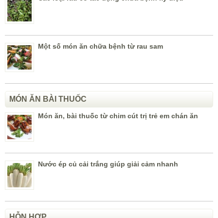
Một số món ăn chữa bệnh từ rau sam
MÓN ĂN BÀI THUỐC
Món ăn, bài thuốc từ chim cút trị trẻ em chán ăn
Nước ép củ cải trắng giúp giải cảm nhanh
HỖN HỢP