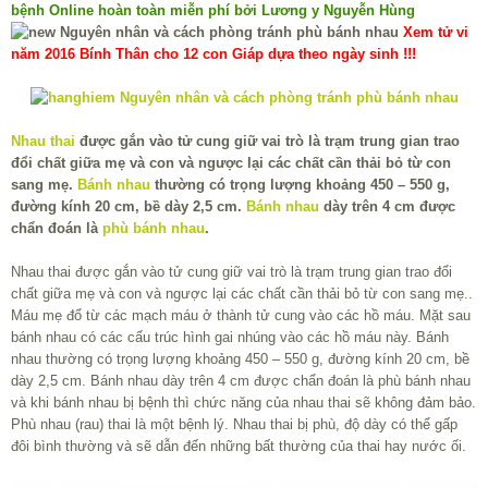
bệnh Online hoàn toàn miễn phí bởi Lương y Nguyễn Hùng
Xem tử vi
năm 2016 Bính Thân cho 12 con Giáp dựa theo ngày sinh !!!
Nhau thai
được gắn vào tử cung giữ vai trò là trạm trung gian trao
đổi chất giữa mẹ và con và ngược lại các chất cần thải bỏ từ con
sang mẹ.
Bánh nhau
thường có trọng lượng khoảng 450 – 550 g,
đường kính 20 cm, bề dày 2,5 cm.
Bánh nhau
dày trên 4 cm được
chẩn đoán là
phù bánh nhau
.
Nhau thai được gắn vào tử cung giữ vai trò là trạm trung gian trao đổi
chất giữa mẹ và con và ngược lại các chất cần thải bỏ từ con sang mẹ..
Máu mẹ đổ từ các mạch máu ở thành tử cung vào các hồ máu. Mặt sau
bánh nhau có các cấu trúc hình gai nhúng vào các hồ máu này. Bánh
nhau thường có trọng lượng khoảng 450 – 550 g, đường kính 20 cm, bề
dày 2,5 cm. Bánh nhau dày trên 4 cm được chẩn đoán là phù bánh nhau
và khi bánh nhau bị bệnh thì chức năng của nhau thai sẽ không đảm bảo.
Phù nhau (rau) thai là một bệnh lý. Nhau thai bị phù, độ dày có thể gấp
đôi bình thường và sẽ dẫn đến những bất thường của thai hay nước ối.