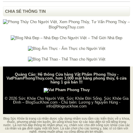
CHIA SẺ THÔNG TIN
Quảng Cáo: Hệ thống Cửa hàng Vật Phẩm Phong Thủy -
VatPhamPhongThuy.com, hơn 3.000 mặt hàng phong thủy, 6 cửa
hàng 1 giá bán !!!
© 2026
Sức Khỏe Cho Người Việt, Sức Khỏe Đời Sống, Sức Khỏe Gia
Đình – BlogSucKhoe.com
- Chủ biên:
Lương y Nguyễn Hùng
-
info@blogsuckhoe.com
Blog Sức Khỏe là trang cá nhân được xây dựng nhằm sưu tầm các kiến thức về y khoa,
thuốc, phương pháp rèn luyện, ăn uống khoa học từ các báo điện tử nổi tiếng trong
nước. Là nơi hỏi đáp thông tin nhằm phục vụ, chăm sóc cho đời sống sức khỏe của các
cá nhân và gia đình ngày một tốt hơn. Là sân chơi cho các lương y, bác sĩ có tâm với
nghề, mong muốn phục vụ cộng đồng phi lợi nhuận.