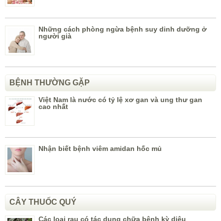
Những cách phòng ngừa bệnh suy dinh dưỡng ở
người già
BỆNH THƯỜNG GẶP
Việt Nam là nước có tỷ lệ xơ gan và ung thư gan
cao nhất
Nhận biết bệnh viêm amidan hốc mủ
CÂY THUỐC QUÝ
Các loại rau có tác dụng chữa bệnh kỳ diệu