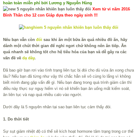
hoàn toàn miễn phí bởi Lương y Nguyễn Hùng
Xem tử vi năm 2016
Bính Thân cho 12 con Giáp dựa theo ngày sinh !!!
Nếu bạn vẫn còn
đói
sau khi ăn một bữa ăn quá nhiều đồ ăn, hãy
dành một chút thời gian để nghỉ ngơi chứ không nên ăn tiếp. Ăn
quá nhanh sẽ không tốt cho hệ tiêu hóa của bạn và dễ gây ra các
vấn đề về
dạ dày
.
Đã bao giờ bạn rơi vào tình trạng liên tục bị đói cho dù vừa ăn xong chưa
lâu? Nếu bạn đã từng như vậy thì chắc hẳn sẽ vô cùng lo lắng vì không
biết mình đang gặp vấn đề gì. Nếu bạn đang trong quá trình giảm cân thì
điều này thực sự nguy hiểm vì nó sẽ khiến bạn ăn uống mất kiểm soát,
ăn liên tục và nạp quá nhiều calo vào người.
Dưới đây là 5 nguyên nhân tại sao bạn liên tục cảm thấy đói.
1. Do thời tiết
Sự sụt giảm nhiệt độ có thể sẽ kích hoạt hormone tâm trạng trong cơ thể