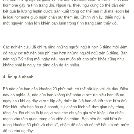
hormone gây ra tình trạng đói. Ngoài ra, thiếu ngủ cũng có thể dẫn đến
kết quả là lượng leptin được sản xuất trong cơ thể bạn ít đi mà leptin lại
là loại hormone giúp ngăn chặn sự thèm ăn. Chính vì vậy, thiếu ngủ là
một nguyên nhân lớn khiến bạn luôn trong tình trạng cảm thấy đói.
Các nghiên cứu đã chỉ ra rằng những người ngủ ít hơn 6 tiếng mỗi đêm
có nguy cơ trở nên béo phì cao hơn những người ngủ trên 6 tiếng. Bạn
nên ngủ 7-9 tiếng mỗi ngày nếu bạn muốn tốt cho sức khỏe cũng như
không phải lo nguy cơ tăng cân do ăn nhiều.
4. Ăn quá nhanh
Bộ não của bạn cần khoảng 20 phút mới có thể bắt kịp với dạ dày. Điều
này có nghĩa là, não của bạn không thể nhận được tín hiệu bạn đã no
ngay sau khi dạ dày được lấp đầy thức ăn (và bạn đã kết thúc bữa ăn).
Đặc biệt, nếu bạn ăn quá nhanh, sự chênh lệch về thời gian này càng
tăng lên. Đó chính là lý do vì sao các chuyên gia sức khỏe luôn nhấn
mạnh vào tầm quan trọng của việc ăn chậm. Bạn nên ăn mỗi bữa ăn
trong khoảng 30 phút và nhai kĩ, chậm để não bộ có thể bắt kịp với mức
độ no của dạ dày.