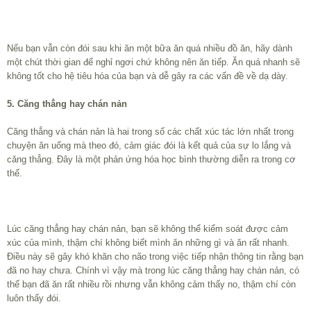
Nếu bạn vẫn còn đói sau khi ăn một bữa ăn quá nhiều đồ ăn, hãy dành
một chút thời gian để nghỉ ngơi chứ không nên ăn tiếp. Ăn quá nhanh sẽ
không tốt cho hệ tiêu hóa của bạn và dễ gây ra các vấn đề về dạ dày.
5. Căng thẳng hay chán nản
Căng thẳng và chán nản là hai trong số các chất xúc tác lớn nhất trong
chuyện ăn uống mà theo đó, cảm giác đói là kết quả của sự lo lắng và
căng thẳng. Đây là một phản ứng hóa học bình thường diễn ra trong cơ
thể.
Lúc căng thẳng hay chán nản, bạn sẽ không thể kiểm soát được cảm
xúc của mình, thậm chí không biết mình ăn những gì và ăn rất nhanh.
Điều này sẽ gây khó khăn cho não trong việc tiếp nhận thông tin rằng bạn
đã no hay chưa. Chính vì vậy mà trong lúc căng thẳng hay chán nản, có
thể bạn đã ăn rất nhiều rồi nhưng vẫn không cảm thấy no, thậm chí còn
luôn thấy đói.