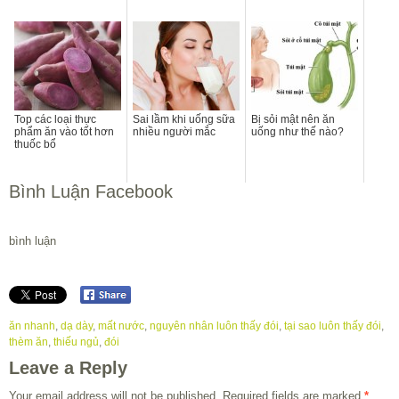
Top các loại thực
Sai lầm khi uống sữa
Bị sỏi mật nên ăn
phẩm ăn vào tốt hơn
nhiều người mắc
uống như thế nào?
thuốc bổ
Bình Luận Facebook
bình luận
ăn nhanh
,
dạ dày
,
mất nước
,
nguyên nhân luôn thấy đói
,
tại sao luôn thấy đói
,
thèm ăn
,
thiếu ngủ
,
đói
Leave a Reply
Your email address will not be published.
Required fields are marked
*