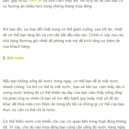
bạn, gây ra sự
thèm ăn
và luôn cảm thấy đói. Đó là lý do tại sao bạn có
xu hướng ăn nhiều hơn trong những tháng mùa đông.
Khi bạn đói, sự trao đổi chất trong cơ thể giảm xuống, sau khi ăn, nhiệt
độ cơ thể bạn tăng lên và cơn đói bắt đầu tiêu tan. Chính vì vậy mà các
nhà hàng thường giữ nhiệt độ phòng mát mẻ để kích tăng sự thèm ăn
của khách hàng.
2.
Mất nước
Nếu bạn không uống đủ nước trong ngày, cơ thể bạn dễ bị mất nước
nhanh chóng. Và khi cơ thể bị mất nước, bạn sẽ liên tục cảm thấy đói vì
ượng nước không đủ có thể khiến dạ dày của bạn cảm thấy trống rỗng.
Và phản ứng tự nhiên là bạn sẽ tìm đến bánh quy hoặc một số đồ ăn
khác để thoả mãn cơn thèm ăn trong khi tất cả những gì cơ thể của bạn
thực sự cần có thể chỉ là nước.
Cơ thể thiếu nước còn khiến cho các cơ quan bên trong hoạt động không
tốt. Vì vậy, cho dù vào mùa đông bạn cũng cần uống đủ nước hàng ngày.