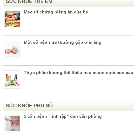
SỨC KHỎE TRẺ EM
Mẹo trị chứng biếng ăn của bé
Một số bệnh trẻ thường gặp ở miệng
Thực phẩm không thể thiếu nếu muốn nuôi con cao
SỨC KHỎE PHỤ NỮ
5 căn bệnh “rình rập” dân văn phòng