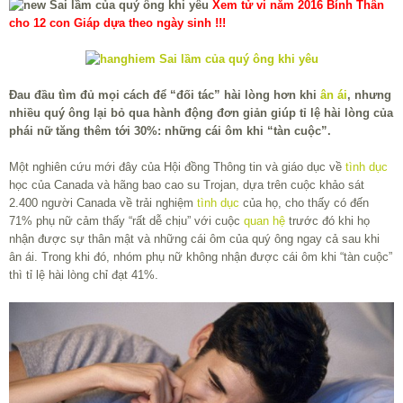
Xem tử vi năm 2016 Bính Thân
cho 12 con Giáp dựa theo ngày sinh !!!
Đau đầu tìm đủ mọi cách để “đối tác” hài lòng hơn khi
ân ái
, nhưng
nhiều quý ông lại bỏ qua hành động đơn giản giúp tỉ lệ hài lòng của
phái nữ tăng thêm tới 30%: những cái ôm khi “tàn cuộc”.
Một nghiên cứu mới đây của Hội đồng Thông tin và giáo dục về
tình dục
học của Canada và hãng bao cao su Trojan, dựa trên cuộc khảo sát
2.400 người Canada về trải nghiệm
tình dục
của họ, cho thấy có đến
71% phụ nữ cảm thấy “rất dễ chịu” với cuộc
quan hệ
trước đó khi họ
nhận được sự thân mật và những cái ôm của quý ông ngay cả sau khi
ân ái. Trong khi đó, nhóm phụ nữ không nhận được cái ôm khi “tàn cuộc”
thì tỉ lệ hài lòng chỉ đạt 41%.