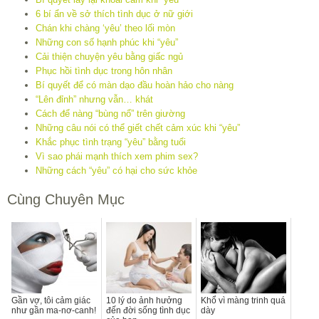
6 bí ẩn về sở thích tình dục ở nữ giới
Chán khi chàng ‘yêu’ theo lối mòn
Những con số hạnh phúc khi “yêu”
Cải thiện chuyện yêu bằng giấc ngủ
Phục hồi tình dục trong hôn nhân
Bí quyết để có màn dạo đầu hoàn hảo cho nàng
“Lên đỉnh” nhưng vẫn… khát
Cách để nàng “bùng nổ” trên giường
Những câu nói có thể giết chết cảm xúc khi “yêu”
Khắc phục tình trạng “yêu” bằng tuổi
Vì sao phái mạnh thích xem phim sex?
Những cách “yêu” có hại cho sức khỏe
Cùng Chuyên Mục
Gần vợ, tôi cảm giác
10 lý do ảnh hưởng
Khổ vì màng trinh quá
như gần ma-nơ-canh!
đến đời sống tình dục
dày