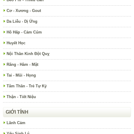
Cơ - Xương - Gout
Da Liễu - Dị Ứng
Hô Hấp - Cảm Cúm
Huyết Học
Nội Thần Kinh Đột Quỵ
Răng - Hàm - Mặt
Tai - Mũi - Họng
Tâm Thần - Trẻ Tự Kỷ
Thận - Tiết Niệu
GIỚI TÍNH
Lãnh Cảm
Yếu Sinh Lý