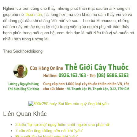
Nghiên cứ trên cũng cho thấy, những phút thân mật sau ân ái không chỉ
giúp phụ nữ
thỏa mãn
, hài lòng hơn mà còn khiến họ cảm thấy vui vẻ và
dễ dàng gật đầu khi chàng “đòi hỏi” về sau. Theo bà Minhausen, những
cái ôm này có tác dụng kỳ diệu trong việc giúp người phụ nữ cảm thấy
hạnh phúc trong mối quan hệ, xem tình dục là một điều thú vị và muốn nó
nhiều hơn trong tương lai.
Theo Suckhoedoisong
Liên Quan Khác
3 kiểu “tự sướng” nguy hiểm chết người cho phái nữ
7 câu đàn ông không nên nói khi “yêu”
Bí quyết lấy lại khoái cảm khi “yêu”