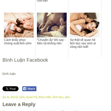
của bạn
Cách khắc phục
"Chuyện ấy" khi say -
Sự thật về quan hệ
chứng xuất tinh sớm
Nên và không nên
tình dục sau sinh ai
cũng nên biết
Bình Luận Facebook
bình luận
ân ái
,
khoái cảm
,
quan hệ
,
thỏa mãn
,
tình dục
,
yêu
Leave a Reply