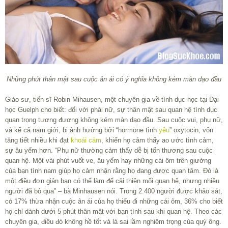
Những phút thân mật sau cuộc ân ái có ý nghĩa không kém màn dạo đầu
Giáo sư, tiến sĩ Robin Mihausen, một chuyên gia về tình dục học tại Đại
học Guelph cho biết: đối với phái nữ, sự thân mật sau quan hệ tình dục
quan trọng tương đương không kém màn dạo đầu. Sau cuộc vui, phụ nữ,
và kể cả nam giới, bị ảnh hưởng bởi “hormone tình
yêu
” oxytocin, vốn
tăng tiết nhiều khi đạt
khoái cảm
, khiến họ cảm thấy ao ước tình cảm,
sự âu yếm hơn. “Phụ nữ thường cảm thấy dễ bị tổn thương sau cuộc
quan hệ. Một vài phút vuốt ve, âu yếm hay những cái ôm trên giường
của bạn tình nam giúp họ cảm nhận rằng họ đang được quan tâm. Đó là
một điều đơn giản bạn có thể làm để cải thiện mối quan hệ, nhưng nhiều
người đã bỏ qua” – bà Minhausen nói. Trong 2.400 người được khảo sát,
có 17% thừa nhận cuộc ân ái của họ thiếu đi những cái ôm, 36% cho biết
họ chỉ dành dưới 5 phút thân mật với bạn tình sau khi quan hệ. Theo các
chuyên gia, điều đó không hề tốt và là sai lầm nghiêm trọng của quý ông.