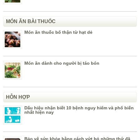
MÓN ĂN BÀI THUỐC
Món ăn thuốc bổ thận từ hạt dẻ
Món ăn dành cho người bị táo bón
HỖN HỢP
Dấu hiệu nhận biết 10 bệnh nguy hiểm và phổ biến
nhất hiện nay
Bảo vệ sức khỏe bằng cách vứt bỏ những thứ đã