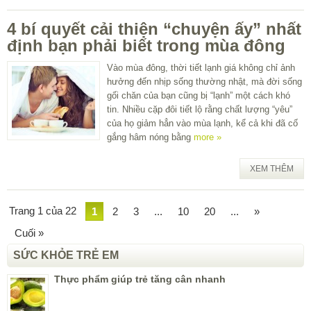
4 bí quyết cải thiện “chuyện ấy” nhất
định bạn phải biết trong mùa đông
Vào mùa đông, thời tiết lạnh giá không chỉ ảnh
hưởng đến nhịp sống thường nhật, mà đời sống
gối chăn của bạn cũng bị “lạnh” một cách khó
tin. Nhiều cặp đôi tiết lộ rằng chất lượng “yêu”
của họ giảm hẳn vào mùa lạnh, kể cả khi đã cố
gắng hâm nóng bằng
more »
XEM THÊM
Trang 1 của 22
1
2
3
...
10
20
...
»
Cuối »
SỨC KHỎE TRẺ EM
Thực phẩm giúp trẻ tăng cân nhanh