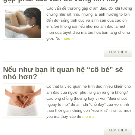
Các vấn đề thường gặp ở âm đạo, đôi khi tưởng
chừng như rất nhỏ, nhưng lại ảnh hưởng to lớn
đến đời sống tình dục và sinh sản của các chị
em. Sẽ không sai nếu như nói âm đạo là một
món quà tuyệt diệu mà tạo hóa ban tặng cho nữ
giới. Nó
more »
XEM THÊM
Nếu như bạn ít quan hệ “cô bé” sẽ
nhỏ hơn?
Có thật là việc quan hệ tình dục nhiều khiến cho
âm đạo của người phụ nữ giãn rộng ra không?
Các ông chồng thường hay ví von “đuôi chuột
ngoáy lọ mỡ” để ám chỉ “chỗ đấy” của vợ mình
theo thời gian không còn “vừa khít” như lúc mới
yêu mà thay vào đó
more »
XEM THÊM