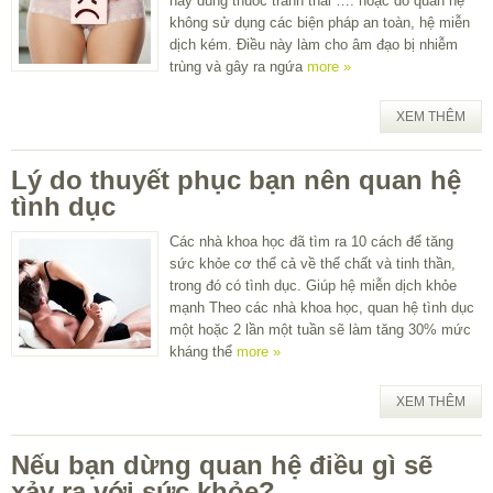
hay dùng thuốc tránh thai …. hoặc do quan hệ
không sử dụng các biện pháp an toàn, hệ miễn
dịch kém. Điều này làm cho âm đạo bị nhiễm
trùng và gây ra ngứa
more »
XEM THÊM
Lý do thuyết phục bạn nên quan hệ
tình dục
Các nhà khoa học đã tìm ra 10 cách để tăng
sức khỏe cơ thể cả về thể chất và tinh thần,
trong đó có tình dục. Giúp hệ miễn dịch khỏe
mạnh Theo các nhà khoa học, quan hệ tình dục
một hoặc 2 lần một tuần sẽ làm tăng 30% mức
kháng thể
more »
XEM THÊM
Nếu bạn dừng quan hệ điều gì sẽ
xảy ra với sức khỏe?