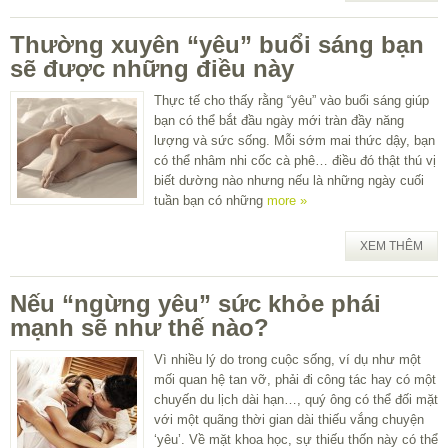
Thường xuyên “yêu” buổi sáng bạn
sẽ được những điều này
Thực tế cho thấy rằng “yêu” vào buổi sáng giúp
bạn có thể bắt đầu ngày mới tràn đầy năng
lượng và sức sống. Mỗi sớm mai thức dậy, bạn
có thể nhâm nhi cốc cà phê… điều đó thật thú vị
biết dường nào nhưng nếu là những ngày cuối
tuần bạn có những
more »
XEM THÊM
Nếu “ngừng yêu” sức khỏe phái
mạnh sẽ như thế nào?
Vì nhiều lý do trong cuộc sống, ví dụ như một
mối quan hệ tan vỡ, phải đi công tác hay có một
chuyến du lịch dài hạn…, quý ông có thể đối mặt
với một quãng thời gian dài thiếu vắng chuyện
‘yêu’. Về mặt khoa học, sự thiếu thốn này có thể