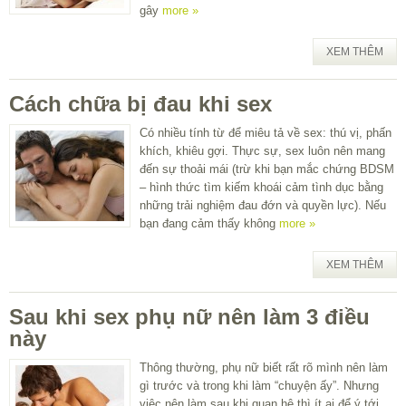
gây
more »
XEM THÊM
Cách chữa bị đau khi sex
Có nhiều tính từ để miêu tả về sex: thú vị, phấn
khích, khiêu gợi. Thực sự, sex luôn nên mang
đến sự thoải mái (trừ khi bạn mắc chứng BDSM
– hình thức tìm kiếm khoái cảm tình dục bằng
những trải nghiệm đau đớn và quyền lực). Nếu
bạn đang cảm thấy không
more »
XEM THÊM
Sau khi sex phụ nữ nên làm 3 điều
này
Thông thường, phụ nữ biết rất rõ mình nên làm
gì trước và trong khi làm “chuyện ấy”. Nhưng
việc nên làm sau khi quan hệ thì ít ai để ý tới.