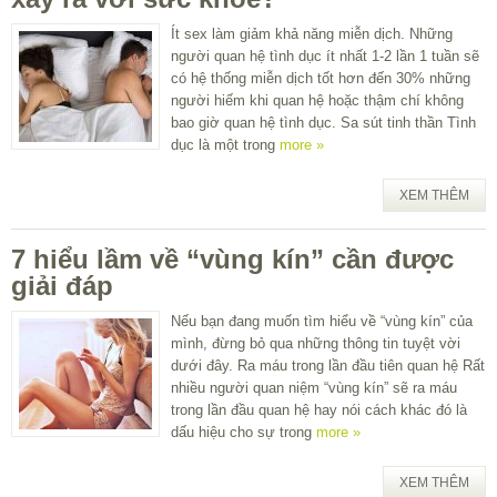
Ít sex làm giảm khả năng miễn dịch. Những
người quan hệ tình dục ít nhất 1-2 lần 1 tuần sẽ
có hệ thống miễn dịch tốt hơn đến 30% những
người hiếm khi quan hệ hoặc thậm chí không
bao giờ quan hệ tình dục. Sa sút tinh thần Tình
dục là một trong
more »
XEM THÊM
7 hiểu lầm về “vùng kín” cần được
giải đáp
Nếu bạn đang muốn tìm hiểu về “vùng kín” của
mình, đừng bỏ qua những thông tin tuyệt vời
dưới đây. Ra máu trong lần đầu tiên quan hệ Rất
nhiều người quan niệm “vùng kín” sẽ ra máu
trong lần đầu quan hệ hay nói cách khác đó là
dấu hiệu cho sự trong
more »
XEM THÊM