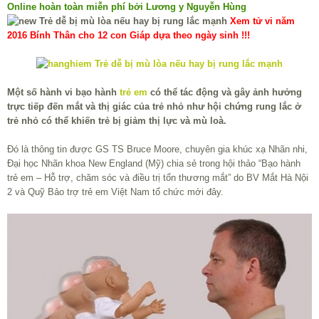
Online hoàn toàn miễn phí bởi Lương y Nguyễn Hùng
Xem tử vi năm
2016 Bính Thân cho 12 con Giáp dựa theo ngày sinh !!!
Một số hành vi bạo hành
trẻ em
có thể tác động và gây ảnh hưởng
trực tiếp đến mắt và thị giác của trẻ nhỏ như hội chứng rung lắc ở
trẻ nhỏ có thể khiến trẻ bị giảm thị lực và mù loà.
Đó là thông tin được GS TS Bruce Moore, chuyên gia khúc xạ Nhãn nhi,
Đại học Nhãn khoa New England (Mỹ) chia sẻ trong hội thảo “Bạo hành
trẻ em – Hỗ trợ, chăm sóc và điều trị tổn thương mắt” do BV Mắt Hà Nội
2 và Quỹ Bảo trợ trẻ em Việt Nam tổ chức mới đây.