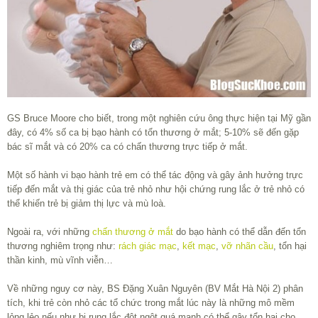
GS Bruce Moore cho biết, trong một nghiên cứu ông thực hiện tại Mỹ gần
đây, có 4% số ca bị bạo hành có tổn thương ở mắt; 5-10% sẽ đến gặp
bác sĩ mắt và có 20% ca có chấn thương trực tiếp ở mắt.
Một số hành vi bạo hành trẻ em có thể tác động và gây ảnh hưởng trực
tiếp đến mắt và thị giác của trẻ nhỏ như hội chứng rung lắc ở trẻ nhỏ có
thể khiến trẻ bị giảm thị lực và mù loà.
Ngoài ra, với những
chấn thương ở mắt
do bạo hành có thể dẫn đến tổn
thương nghiêm trọng như:
rách giác mạc
,
kết mạc
,
vỡ nhãn cầu
, tổn hại
thần kinh, mù vĩnh viễn…
Về những nguy cơ này, BS Đặng Xuân Nguyên (BV Mắt Hà Nội 2) phân
tích, khi trẻ còn nhỏ các tổ chức trong mắt lúc này là những mô mềm
lỏng lẻo nếu như bị rung lắc đột ngột quá mạnh có thể gây tổn hại cho