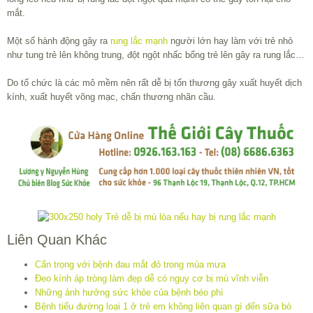
mắt.
Một số hành động gây ra
rung lắc mạnh
người lớn hay làm với trẻ nhỏ
như tung trẻ lên không trung, đột ngột nhấc bổng trẻ lên gây ra rung lắc…
Do tổ chức là các mô mềm nên rất dễ bị tổn thương gây xuất huyết dịch
kính, xuất huyết võng mạc, chấn thương nhãn cầu.
Liên Quan Khác
Cẩn trọng với bệnh đau mắt đỏ trong mùa mưa
Đeo kính áp tròng làm đẹp dễ có nguy cơ bị mù vĩnh viễn
Những ảnh hưởng sức khỏe của bệnh béo phì
Bệnh tiểu đường loại 1 ở trẻ em không liên quan gì đến sữa bò