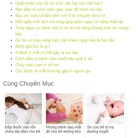
Quấn khăn cho trẻ sơ sinh, tác hại như thế nào?
Nên điều trị sớm viêm giác mạc để tránh mù lòa
Bảo vệ ”cửa sổ tâm hồn” với 9 lời khuyên hữu ích
Mỗi ngày một tách trà nóng giúp giảm nguy cơ tăng nhãn áp
Tăng nguy cơ bệnh ruột ở trẻ do mẹ dùng kháng sinh lúc mang
bầu
Da trẻ có màu vàng sậm cần khám ngay kẻo bị bại não
Bệnh glôcôm là gì?
4 bệnh ở mắt có thể gây ra mù lòa
Cách điều trị bệnh viêm phổi hiệu quả ở trẻ
Chảy máu cam ở trẻ em
Các bệnh về mắt thường gặp ở người già
Cùng Chuyên Mục
Đắp thuốc vào rốn
Phòng bệnh đau mắt
Sơ cứu trẻ bị hạ
chữa đái dầm cho trẻ
đỏ cho trẻ không khó
đường huyết