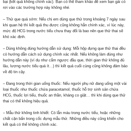
bại (kết quả không chính xác). Bạn có thể tham khảo để xem bạn gái có
rơi vào các trường hợp này không nhé.
– Thử que quá sớm: Nếu chị em dùng que thử trong khoảng 7 ngày sau
khi quan hệ thì kết quả thu được cũng không hẳn chính xác, vì lúc này,
mức độ HCG trong nước tiểu chưa thay đổi là bao nên que thử thai sẽ
khó xác định.
– Dùng không đúng hướng dẫn sử dụng: Mỗi hộp đựng que thử thai đều
có hướng dẫn cách sử dụng chính xác nhất. Nếu không làm đúng như
hướng dẫn này (ví dụ như cắm ngược đầu que, thời gian thử không đủ
lâu, lượng nước tiểu quá ít…) thì kết quả cuối cùng cũng không đảm bảo
về độ tin cậy.
– Đang trong thời gian uống thuốc: Nếu người phụ nữ đang uống một vài
loại thuốc như thuốc chứa paracetamol, thuốc hỗ trợ sinh sản chứa
HCG, thuốc lợi tiểu, thuốc an thần, kháng co giật… thì khi dùng que thử
thai có thể không hiệu quả.
– Mẫu thử không tinh khiết: Có lẫn máu trong nước tiểu, hoặc những
chất cặn bẩn trong cốc đựng mẫu thử. Những điều này cũng khiến cho
kết quả có thể không chính xác.