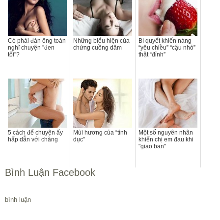
Có phải đàn ông toàn
Những biểu hiện của
Bí quyết khiến nàng
nghĩ chuyện ''đen
chứng cuồng dâm
“yêu chiều” “cậu nhỏ”
tối''?
thật “đỉnh”
5 cách để chuyện ấy
Mùi hương của “tình
Một số nguyên nhân
hấp dẫn với chàng
dục”
khiến chị em đau khi
"giao ban"
Bình Luận Facebook
bình luận