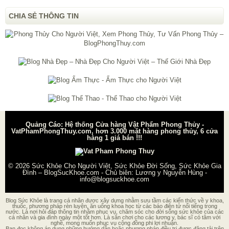
CHIA SẺ THÔNG TIN
Quảng Cáo: Hệ thống Cửa hàng Vật Phẩm Phong Thủy -
VatPhamPhongThuy.com, hơn 3.000 mặt hàng phong thủy, 6 cửa
hàng 1 giá bán !!!
© 2026
Sức Khỏe Cho Người Việt, Sức Khỏe Đời Sống, Sức Khỏe Gia
Đình – BlogSucKhoe.com
- Chủ biên:
Lương y Nguyễn Hùng
-
info@blogsuckhoe.com
Blog Sức Khỏe là trang cá nhân được xây dựng nhằm sưu tầm các kiến thức về y khoa,
thuốc, phương pháp rèn luyện, ăn uống khoa học từ các báo điện tử nổi tiếng trong
nước. Là nơi hỏi đáp thông tin nhằm phục vụ, chăm sóc cho đời sống sức khỏe của các
cá nhân và gia đình ngày một tốt hơn. Là sân chơi cho các lương y, bác sĩ có tâm với
nghề, mong muốn phục vụ cộng đồng phi lợi nhuận.
Bạn đọc không áp dụng những hướng dẫn hoặc phương pháp điều trị được đăng tải trên