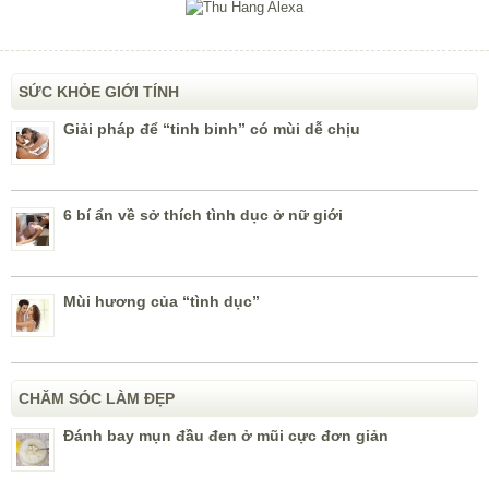
SỨC KHỎE GIỚI TÍNH
Giải pháp để “tinh binh” có mùi dễ chịu
6 bí ẩn về sở thích tình dục ở nữ giới
Mùi hương của “tình dục”
CHĂM SÓC LÀM ĐẸP
Đánh bay mụn đầu đen ở mũi cực đơn giản