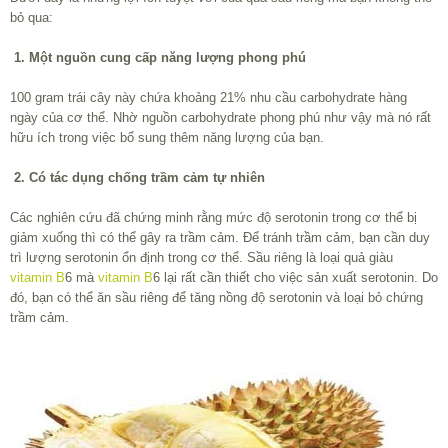
bỏ qua:
1. Một nguồn cung cấp năng lượng phong phú
100 gram trái cây này chứa khoảng 21% nhu cầu carbohydrate hàng
ngày của cơ thể. Nhờ nguồn carbohydrate phong phú như vậy mà nó rất
hữu ích trong việc bổ sung thêm năng lượng của bạn.
2. Có tác dụng chống trầm cảm tự nhiên
Các nghiên cứu đã chứng minh rằng mức độ serotonin trong cơ thể bị
giảm xuống thì có thể gây ra trầm cảm. Để tránh trầm cảm, bạn cần duy
trì lượng serotonin ổn định trong cơ thể. Sầu riêng là loại quả giàu
vitamin B
6 mà
vitamin B
6 lại rất cần thiết cho việc sản xuất serotonin. Do
đó, bạn có thể ăn sầu riêng để tăng nồng độ serotonin và loại bỏ chứng
trầm cảm.