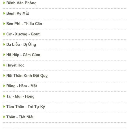
Bệnh Văn Phòng
Bệnh Về Mắt
Béo Phì - Thiếu Cân
Cơ - Xương - Gout
Da Liễu - Dị Ứng
Hô Hấp - Cảm Cúm
Huyết Học
Nội Thần Kinh Đột Quỵ
Răng - Hàm - Mặt
Tai - Mũi - Họng
Tâm Thần - Trẻ Tự Kỷ
Thận - Tiết Niệu