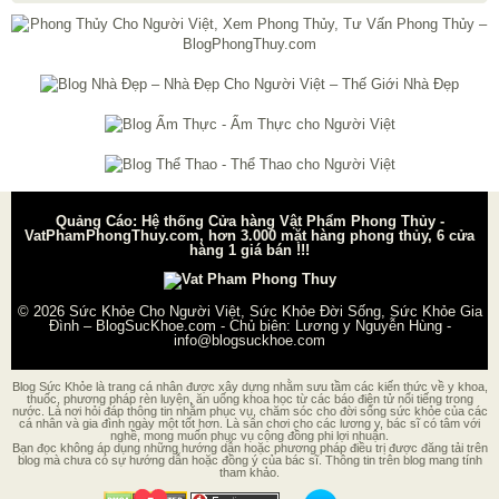
Quảng Cáo: Hệ thống Cửa hàng Vật Phẩm Phong Thủy -
VatPhamPhongThuy.com, hơn 3.000 mặt hàng phong thủy, 6 cửa
hàng 1 giá bán !!!
© 2026
Sức Khỏe Cho Người Việt, Sức Khỏe Đời Sống, Sức Khỏe Gia
Đình – BlogSucKhoe.com
- Chủ biên:
Lương y Nguyễn Hùng
-
info@blogsuckhoe.com
Blog Sức Khỏe là trang cá nhân được xây dựng nhằm sưu tầm các kiến thức về y khoa,
thuốc, phương pháp rèn luyện, ăn uống khoa học từ các báo điện tử nổi tiếng trong
nước. Là nơi hỏi đáp thông tin nhằm phục vụ, chăm sóc cho đời sống sức khỏe của các
cá nhân và gia đình ngày một tốt hơn. Là sân chơi cho các lương y, bác sĩ có tâm với
nghề, mong muốn phục vụ cộng đồng phi lợi nhuận.
Bạn đọc không áp dụng những hướng dẫn hoặc phương pháp điều trị được đăng tải trên
blog mà chưa có sự hướng dẫn hoặc đồng ý của bác sĩ. Thông tin trên blog mang tính
tham khảo.