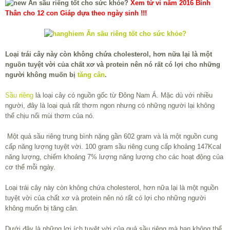
Xem tử vi năm 2016 Bính
Thân cho 12 con Giáp dựa theo ngày sinh !!!
Loại trái cây này còn không chứa cholesterol, hơn nữa lại là một
nguồn tuyệt vời của chất xơ và protein nên nó rất có lợi cho những
người không muốn bị
tăng cân
.
Sầu riêng
là loại cây có nguồn gốc từ Đông Nam Á. Mặc dù với nhiều
người, đây là loại quả rất thơm ngon nhưng có những người lại không
thể chịu nổi mùi thơm của nó.
Một quả sầu riêng trung bình nặng gần 602 gram và là một nguồn cung
cấp năng lượng tuyệt vời. 100 gram sầu riêng cung cấp khoảng 147Kcal
năng lượng, chiếm khoảng 7% lượng năng lượng cho các hoạt động của
cơ thể mỗi ngày.
Loại trái cây này còn không chứa cholesterol, hơn nữa lại là một nguồn
tuyệt vời của chất xơ và protein nên nó rất có lợi cho những người
không muốn bị tăng cân.
Dưới đây là những lợi ích tuyệt vời của quả sầu riêng mà bạn không thể