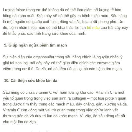
Lượng folate trong cơ thể không đủ có thể làm giảm số lượng tế bào
hồng cầu sản xuất. Điều này sẽ có thể gây ra bệnh thiếu máu. Sầu riêng
là một nguồn cung cấp axit folic, đồng và sắt, folate rất phong phú. Do
đó, bệnh nhân thiếu máu có thể khai thác lợi ích
bổ máu
của trái cây này
để khắc phục các tình trạng sức khỏe của mình.
9. Giúp ngăn ngừa bệnh tim mạch
Sự hiện diện của organosulfur trong sầu riêng chính là nguyên nhân lý
giải tai sao loại trái cây này có thể giúp điều chỉnh các enzyme giảm
viêm trong cơ thể. Do đó, nó có tiềm năng loại bỏ các bệnh tim mạch.
10. Cải thiện sức khỏe làn da
Sầu riêng có chứa vitamin C với hàm lượng khá cao. Vitamin C là một
yếu tố quan trọng trong việc sản sinh ra collagen – một loại protein quan
trọng được tìm thấy trong các mạch máu, dây chằng, gân, xương và da.
Vitamin C còn đóng một vai trò quan trọng trong việc chữa lành vết
thương trên da và duy trì làn da khỏe mạnh. Vì vậy, ăn sầu riêng rất tốt
cho một làn da đẹp.