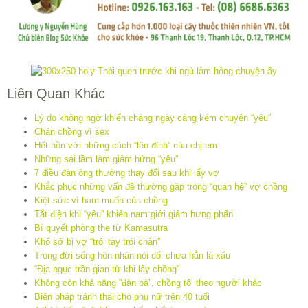
Liên Quan Khác
Lý do không ngờ khiến chàng ngày càng kém chuyện “yêu”
Chán chồng vì sex
Hết hồn với những cách “lên đỉnh” của chị em
Những sai lầm làm giảm hứng “yêu”
7 điều đàn ông thường thay đổi sau khi lấy vợ
Khắc phục những vấn đề thường gặp trong “quan hệ” vợ chồng
Kiệt sức vì ham muốn của chồng
Tắt điện khi “yêu” khiến nam giới giảm hưng phấn
Bí quyết phòng the từ Kamasutra
Khổ sở bị vợ “trói tay trói chân”
Trong đời sống hôn nhân nói dối chưa hẳn là xấu
“Địa ngục trần gian từ khi lấy chồng”
Không còn khả năng ”đàn bà”, chồng tôi theo người khác
Biện pháp tránh thai cho phụ nữ trên 40 tuổi