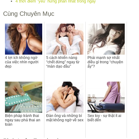
4 thời điểm “yêu” hưng phấn nhất trong ngày
Cùng Chuyên Mục
4 lợi ích không ngờ
5 cách khiến nàng
Phái mạnh sợ nhất
của việc nhìn người
“chết đứng” ngay từ
điều gì trong “chuyện
đẹp
“màn dạo đầu”
ấy”?
Biện pháp tránh thai
Đàn ông và những bí
Sex toy - sự thật ít ai
ngay sau phá thai an
mật không ngờ về sex
biết đến
toàn