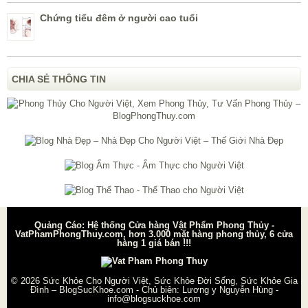
Chứng tiểu đêm ở người cao tuổi
CHIA SẺ THÔNG TIN
Quảng Cáo: Hệ thống Cửa hàng Vật Phẩm Phong Thủy -
VatPhamPhongThuy.com, hơn 3.000 mặt hàng phong thủy, 6 cửa
hàng 1 giá bán !!!
© 2026
Sức Khỏe Cho Người Việt, Sức Khỏe Đời Sống, Sức Khỏe Gia
Đình – BlogSucKhoe.com
- Chủ biên:
Lương y Nguyễn Hùng
-
info@blogsuckhoe.com