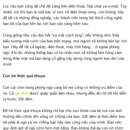
Lúc nào bạn cũng để chế độ sáng trên điện thoại, hộp chat và e-mail. Tuy
nhiên, trừ khi bạn là một bác sĩ trực số điện thoại nóng, còn không, hãy
để tất cả những đồng nghiệp, các thành viên trong hội thích công nghệ,
bạn bè của bạn liên lạc với bạn vào sáng hôm sau.
Cũng giống như câu đúc kết “xa mặt cách lòng”, nếu không nhìn thấy
biểu tượng mặt cười của bạn trên mạng, mọi người sẽ không liên lạc với
bạn. Hãy để tất cả laptop, điện thoại, máy tính bảng… ở ngoài phòng
ngủ. Khi đó, những thông báo có tin nhắn mới sẽ không làm hỏng cảm
hứng thân mật mà bạn đang cố gắng xây dựng cùng người bạn đời của
mình.
Con trẻ thức quá khuya
Con cái chơi trong phòng ngủ cùng bố mẹ cũng có những ưu điểm của
nó: Cả
gia đình
được quây quần bên nhau, nhưng điều đó chỉ tốt khi diễn
ra trước 10h đêm.
Để trẻ thức quá khuya không chỉ hại cho sức khỏe của bé mà còn ảnh
hưởng đến chính đời sống vợ chồng của bạn. 10h đêm là thời điểm bọn
trẻ phải đi ngủ và vợ chồng bạn hãy làm công việc của mình. Bạn nên
quy định giờ đi ngủ sớm hơn một tiếng. Bạn không thể ép con nít chìm