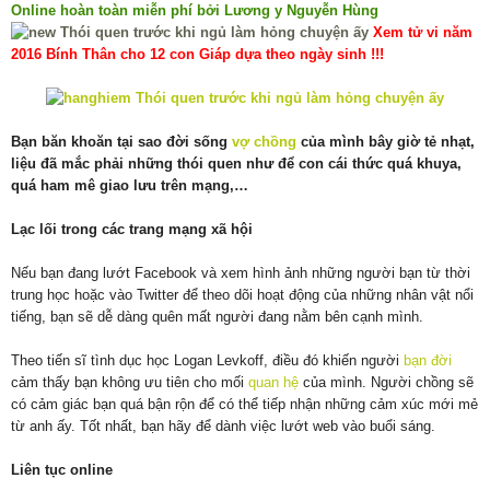
Online hoàn toàn miễn phí bởi Lương y Nguyễn Hùng
Xem tử vi năm
2016 Bính Thân cho 12 con Giáp dựa theo ngày sinh !!!
Bạn băn khoăn tại sao đời sống
vợ chồng
của mình bây giờ tẻ nhạt,
liệu đã mắc phải những thói quen như để con cái thức quá khuya,
quá ham mê giao lưu trên mạng,…
Lạc lối trong các trang mạng xã hội
Nếu bạn đang lướt Facebook và xem hình ảnh những người bạn từ thời
trung học hoặc vào Twitter để theo dõi hoạt động của những nhân vật nổi
tiếng, bạn sẽ dễ dàng quên mất người đang nằm bên cạnh mình.
Theo tiến sĩ tình dục học Logan Levkoff, điều đó khiến người
bạn đời
cảm thấy bạn không ưu tiên cho mối
quan hệ
của mình. Người chồng sẽ
có cảm giác bạn quá bận rộn để có thể tiếp nhận những cảm xúc mới mẻ
từ anh ấy. Tốt nhất, bạn hãy để dành việc lướt web vào buổi sáng.
Liên tục online