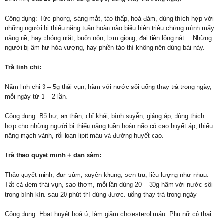
Công dụng: Tức phong, sáng mắt, táo thấp, hoá đàm, dùng thích hợp với
những người bị thiểu năng tuần hoàn não biểu hiện triệu chứng mình mấy
nặng nề, hay chóng mặt, buồn nôn, lợm giọng, đại tiện lỏng nát… Những
người bị âm hư hỏa vượng, hay phiền táo thì không nên dùng bài này.
Trà linh chi:
Nấm linh chi 3 – 5g thái vụn, hãm với nước sôi uống thay trà trong ngày,
mỗi ngày từ 1 – 2 lần.
Công dụng: Bổ hư, an thần, chỉ khái, bình suyễn, giáng áp, dùng thích
hợp cho những người bị thiểu năng tuần hoàn não có cao huyết áp, thiểu
năng mạch vành, rối loạn lipit máu và đường huyết cao.
Trà thảo quyết minh + đan sâm:
Thảo quyết minh, đan sâm, xuyên khung, sơn tra, liều lượng như nhau.
Tất cả đem thái vụn, sao thơm, mỗi lần dùng 20 – 30g hãm với nước sôi
trong bình kín, sau 20 phút thì dùng được, uống thay trà trong ngày.
Công dụng: Hoạt huyết hoá ứ, làm giảm cholesterol máu. Phụ nữ có thai