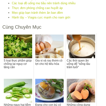
Các loại đồ uống mẹ bầu nên tránh dùng nhiều
Thực đơn phòng chống cao huyết áp
Mẹo giúp bạn tránh thèm ăn ban đêm
Hành tây – Viagra cực mạnh cho nam giới
Cùng Chuyên Mục
5 loại thực phẩm giúp
Gia vị và rau thơm có
Các thói quen ăn
chống lại nguy cơ
lợi cho hệ tiêu hóa
uống để "sống lâu
tăng cân
trăm tuổi"
Những nguy hại tiềm
Đang cho con bú có
Những công dụng