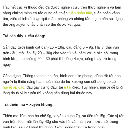
Hầu hết các vị thuốc đều đã được nghiên cứu trên thực nghiệm và lâm
sàng chứng minh có tác dụng cải thiện
tuần hoàn não
, tuần hoàn vành
tim, điều chỉnh rối loạn lipit máu, phòng và chống tắc mạch nên sử dụng
thường xuyên chắc chắn sẽ thu được kết quả.
Trà sắn dây + câu đằng:
Sắn dây tươi (sinh cát căn) 15 – 18g, câu đằng 6 – 9g. Hai vị thái vụn
trộn đều, mỗi lần lấy 20 – 30g cho vào túi vải hãm với nước sôi trong
bình kín, sau chừng 20 – 30 phút thì dùng được, uống thay trà trong
ngày.
Công dụng: Thăng thanh sinh tân, bình can tức phong, dùng rất tốt cho
người bị thiểu năng tuần hoàn não do hư xương sụn cột sống cổ có
huyết áp cao
, đầu gáy cứng đau, tai
ù tai
điếc. Tuy nhiên, người dễ bị đi
lỏng do tỳ vị hư yếu thì không nên dùng bài thuốc này.
Trà thiên ma + xuyên khung:
Thiên ma 10g, bán hạ chế 9g, xuyên khung 7g, sa tiền tử 15g. Các vị tán
vụn trộn đều, mối lần lấy 40g cho vào túi vải, hãm với nước sôi trong
bình kín, sau 20 phút thì dùng được, uống thay trà trong ngày.