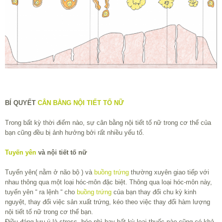
BÍ QUYẾT
CÂN BẰNG NỘI TIẾT TỐ NỮ
Trong bất kỳ thời điểm nào, sự cân bằng nội tiết tố nữ trong cơ thể của
bạn cũng đều bị ảnh hưởng bởi rất nhiều yếu tố.
Tuyến yên
và nội tiết tố nữ
Tuyến yên( nằm ở não bộ ) và
buồng trứng
thường xuyên giao tiếp với
nhau thông qua một loại hóc-môn đặc biệt. Thông qua loại hóc-môn này,
tuyến yên “ ra lệnh “ cho
buồng trứng
của bạn thay đổi chu kỳ kinh
nguyệt, thay đổi việc sản xuất trứng, kéo theo việc thay đổi hàm lượng
nội tiết tố nữ trong cơ thể bạn.
Điều đáng lưu ý là stress, béo phì hay bất kỳ loại thuốc nào cũng có khả