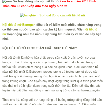
Xem tử vi năm 2016 Bính
Thân cho 12 con Giáp dựa theo ngày sinh !!!
Nội tiết tố nữ
Estrogen
điều tiết và kiểm soát nhiều chức năng trong
cơ thể con người, bao gồm cả chu kỳ kinh nguyệt. Vậy
nội tiết tố
nữ
hoạt động như thế nào? Hãy cùng tìm hiểu kỹ về vấn đề này bạn
nhé.
NỘI TIẾT TỐ NỮ ĐƯỢC SẢN XUẤT NHƯ THẾ NÀO?
Nội tiết tố nữ là những hóa chất được sản xuất ở các tuyến cơ quan
trong cơ thể. Thông qua các mạch máu, Nội tiết tố di chuyển trong cơ
thể và điều chỉnh chức năng của các cơ quan khác. Các kích thích tố
này( nổi bật nhất là Estrogen, progesterone và testosterone) được sản
xuất trong buồn trứng của người phụ nữ – các tuyến hình quả hạnh nhỏ
trong khung chậu. Các tuyến này hoạt động trong suốt quá trình phát triển
của thai nhi và bị gián đoạn trong suốt thời thơ ấu. Đến tuổi dậy thì, các
tuyến này bắt đầu hoạt động mạnh, sự rụng trứng xảy ra thường xuyên.
Theo chu kỳ, cùng với sự rụng trứng thì buống trứng cũng đồng thời sản
xuất ra các nội tiết tố nữ này ( Estrogen, progesterone…). Cũng giống