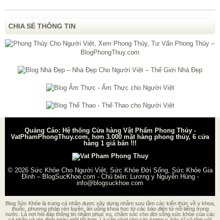
CHIA SẺ THÔNG TIN
Quảng Cáo: Hệ thống Cửa hàng Vật Phẩm Phong Thủy -
VatPhamPhongThuy.com, hơn 3.000 mặt hàng phong thủy, 6 cửa
hàng 1 giá bán !!!
© 2026
Sức Khỏe Cho Người Việt, Sức Khỏe Đời Sống, Sức Khỏe Gia
Đình – BlogSucKhoe.com
- Chủ biên:
Lương y Nguyễn Hùng
-
info@blogsuckhoe.com
Blog Sức Khỏe là trang cá nhân được xây dựng nhằm sưu tầm các kiến thức về y khoa,
thuốc, phương pháp rèn luyện, ăn uống khoa học từ các báo điện tử nổi tiếng trong
nước. Là nơi hỏi đáp thông tin nhằm phục vụ, chăm sóc cho đời sống sức khỏe của các
cá nhân và gia đình ngày một tốt hơn. Là sân chơi cho các lương y, bác sĩ có tâm với