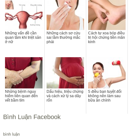
Những vấn đề cần
Những cách sơ cứu
Cách tự xoa bóp điều
quan tâm khi triệt sản
sai lầm thường mắc
trị hội chứng tiền mãn
ở nữ
phải
kinh
Những bệnh nguy
Dấu hiệu, triệu chứng
5 điều bạn tuyệt đối
hiểm liên quan đến
và cách xử lý sa dây
không nên làm sau
vết bầm tím
rốn
bữa ăn chính
Bình Luận Facebook
bình luận