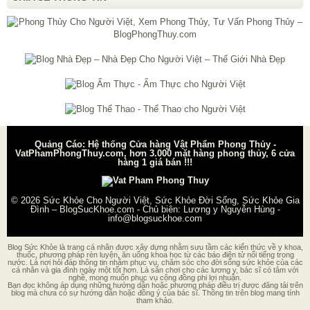
Quảng Cáo: Hệ thống Cửa hàng Vật Phẩm Phong Thủy -
VatPhamPhongThuy.com, hơn 3.000 mặt hàng phong thủy, 6 cửa
hàng 1 giá bán !!!
© 2026
Sức Khỏe Cho Người Việt, Sức Khỏe Đời Sống, Sức Khỏe Gia
Đình – BlogSucKhoe.com
- Chủ biên:
Lương y Nguyễn Hùng
-
info@blogsuckhoe.com
Blog Sức Khỏe là trang cá nhân được xây dựng nhằm sưu tầm các kiến thức về y khoa,
thuốc, phương pháp rèn luyện, ăn uống khoa học từ các báo điện tử nổi tiếng trong
nước. Là nơi hỏi đáp thông tin nhằm phục vụ, chăm sóc cho đời sống sức khỏe của các
cá nhân và gia đình ngày một tốt hơn. Là sân chơi cho các lương y, bác sĩ có tâm với
nghề, mong muốn phục vụ cộng đồng phi lợi nhuận.
Bạn đọc không áp dụng những hướng dẫn hoặc phương pháp điều trị được đăng tải trên
blog mà chưa có sự hướng dẫn hoặc đồng ý của bác sĩ. Thông tin trên blog mang tính
tham khảo.