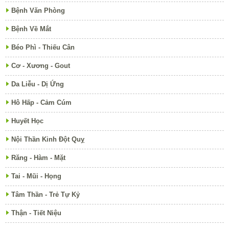
Bệnh Văn Phòng
Bệnh Về Mắt
Béo Phì - Thiếu Cân
Cơ - Xương - Gout
Da Liễu - Dị Ứng
Hô Hấp - Cảm Cúm
Huyết Học
Nội Thần Kinh Đột Quỵ
Răng - Hàm - Mặt
Tai - Mũi - Họng
Tâm Thần - Trẻ Tự Kỷ
Thận - Tiết Niệu