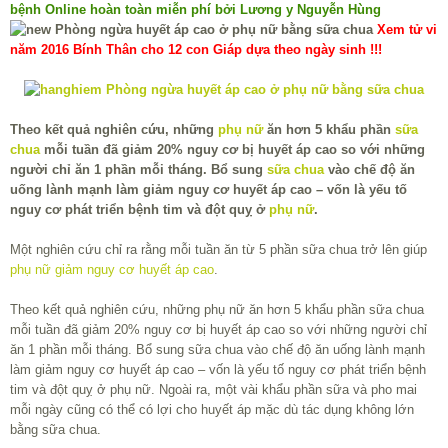
bệnh Online hoàn toàn miễn phí bởi Lương y Nguyễn Hùng
Xem tử vi
năm 2016 Bính Thân cho 12 con Giáp dựa theo ngày sinh !!!
Theo kết quả nghiên cứu, những
phụ nữ
ăn hơn 5 khẩu phần
sữa
chua
mỗi tuần đã giảm 20% nguy cơ bị huyết áp cao so với những
người chỉ ăn 1 phần mỗi tháng. Bổ sung
sữa chua
vào chế độ ăn
uống lành mạnh làm giảm nguy cơ huyết áp cao – vốn là yếu tố
nguy cơ phát triển bệnh tim và đột quỵ ở
phụ nữ
.
Một nghiên cứu chỉ ra rằng mỗi tuần ăn từ 5 phần sữa chua trở lên giúp
phụ nữ giảm nguy cơ huyết áp cao
.
Theo kết quả nghiên cứu, những phụ nữ ăn hơn 5 khẩu phần sữa chua
mỗi tuần đã giảm 20% nguy cơ bị huyết áp cao so với những người chỉ
ăn 1 phần mỗi tháng. Bổ sung sữa chua vào chế độ ăn uống lành mạnh
làm giảm nguy cơ huyết áp cao – vốn là yếu tố nguy cơ phát triển bệnh
tim và đột quỵ ở phụ nữ. Ngoài ra, một vài khẩu phần sữa và pho mai
mỗi ngày cũng có thể có lợi cho huyết áp mặc dù tác dụng không lớn
bằng sữa chua.