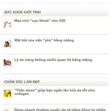
SỨC KHỎE GIỚI TÍNH
Mẹo nhỏ “cực khoái” cho U30
Mặt trái của việc “yêu” bằng miệng
Lý do nàng không muốn quan hệ bằng miệng
CHĂM SÓC LÀM ĐẸP
“Thần dược” giúp bạn ngăn lão hóa da tốt như
collagen
Dùng chanh thường xuyên da sẽ trắng hồng tự nhiên