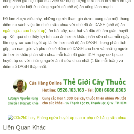
cũng đánh giá hiệu quả của việc sử dụng lượng sữa chua lớn hơn có tạo
nên sự khác biệt ở những người có chế độ ăn uống lành mạnh.
Để làm được điều này, những người tham gia được cung cấp một thang
điểm so sánh việc ăn nhiều sữa chua với chế độ ăn DASH (chế độ ăn
ngăn ngừa cao huyết áp
), ăn trái cây, rau, hạt và đậu để làm giảm huyết
áp. Kết quả cho thấy lợi ích của ăn hơn 5 khẩu phần sữa chua mỗi ngày
lên nguy cơ cao huyết áp là lớn hơn chế độ ăn DASH. Trong phân tích
gộp, cả nam giới và phụ nữ có điểm số DASH cao hơn và những người
ăn hơn 5 khẩu phần sữa chua mỗi tuần đã giảm 31% nguy cơ bị cao
huyết áp so với những người ăn ít sữa chua nhất (1 lần mỗi tuần) và
điểm số DASH thấp nhất.
Liên Quan Khác