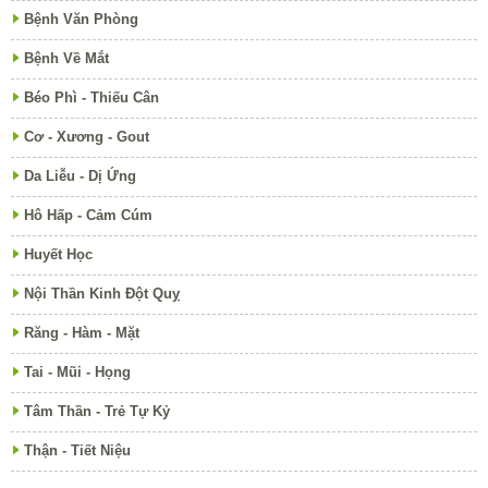
Bệnh Văn Phòng
Bệnh Về Mắt
Béo Phì - Thiếu Cân
Cơ - Xương - Gout
Da Liễu - Dị Ứng
Hô Hấp - Cảm Cúm
Huyết Học
Nội Thần Kinh Đột Quỵ
Răng - Hàm - Mặt
Tai - Mũi - Họng
Tâm Thần - Trẻ Tự Kỷ
Thận - Tiết Niệu