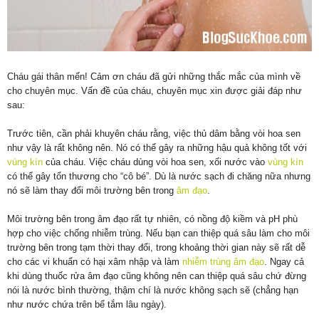
Cháu gái thân mến! Cảm ơn cháu đã gửi những thắc mắc của mình về
cho chuyên mục. Vấn đề của cháu, chuyên mục xin được giải đáp như
sau:
Trước tiên, cần phải khuyên cháu rằng, việc thủ dâm bằng vòi hoa sen
như vậy là rất không nên. Nó có thể gây ra những hậu quả không tốt với
vùng kín
của cháu. Việc cháu dùng vòi hoa sen, xối nước vào
vùng kín
có thể gây tổn thương cho “cô bé”. Dù là nước sạch đi chăng nữa nhưng
nó sẽ làm thay đổi môi trường bên trong
âm đạo
.
Môi trường bên trong âm đạo rất tự nhiên, có nồng độ kiềm và pH phù
hợp cho việc chống nhiễm trùng. Nếu bạn can thiệp quá sâu làm cho môi
trường bên trong tạm thời thay đổi, trong khoảng thời gian này sẽ rất dễ
cho các vi khuẩn có hại xâm nhập và làm
nhiễm trùng âm đạo
. Ngay cả
khi dùng thuốc rửa âm đạo cũng không nên can thiệp quá sâu chứ đừng
nói là nước bình thường, thậm chí là nước không sạch sẽ (chẳng hạn
như nước chứa trên bể tắm lâu ngày).