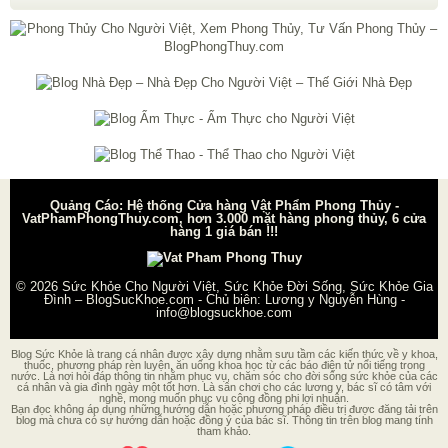
Quảng Cáo: Hệ thống Cửa hàng Vật Phẩm Phong Thủy -
VatPhamPhongThuy.com, hơn 3.000 mặt hàng phong thủy, 6 cửa
hàng 1 giá bán !!!
© 2026
Sức Khỏe Cho Người Việt, Sức Khỏe Đời Sống, Sức Khỏe Gia
Đình – BlogSucKhoe.com
- Chủ biên:
Lương y Nguyễn Hùng
-
info@blogsuckhoe.com
Blog Sức Khỏe là trang cá nhân được xây dựng nhằm sưu tầm các kiến thức về y khoa,
thuốc, phương pháp rèn luyện, ăn uống khoa học từ các báo điện tử nổi tiếng trong
nước. Là nơi hỏi đáp thông tin nhằm phục vụ, chăm sóc cho đời sống sức khỏe của các
cá nhân và gia đình ngày một tốt hơn. Là sân chơi cho các lương y, bác sĩ có tâm với
nghề, mong muốn phục vụ cộng đồng phi lợi nhuận.
Bạn đọc không áp dụng những hướng dẫn hoặc phương pháp điều trị được đăng tải trên
blog mà chưa có sự hướng dẫn hoặc đồng ý của bác sĩ. Thông tin trên blog mang tính
tham khảo.