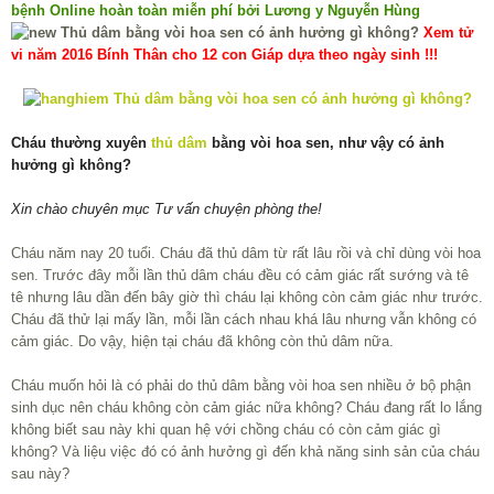
bệnh Online hoàn toàn miễn phí bởi Lương y Nguyễn Hùng
Xem tử
vi năm 2016 Bính Thân cho 12 con Giáp dựa theo ngày sinh !!!
Cháu thường xuyên
thủ dâm
bằng vòi hoa sen, như vậy có ảnh
hưởng gì không?
Xin chào chuyên mục Tư vấn chuyện phòng the!
Cháu năm nay 20 tuổi. Cháu đã thủ dâm từ rất lâu rồi và chỉ dùng vòi hoa
sen. Trước đây mỗi lần thủ dâm cháu đều có cảm giác rất sướng và tê
tê nhưng lâu dần đến bây giờ thì cháu lại không còn cảm giác như trước.
Cháu đã thử lại mấy lần, mỗi lần cách nhau khá lâu nhưng vẫn không có
cảm giác. Do vậy, hiện tại cháu đã không còn thủ dâm nữa.
Cháu muốn hỏi là có phải do thủ dâm bằng vòi hoa sen nhiều ở bộ phận
sinh dục nên cháu không còn cảm giác nữa không? Cháu đang rất lo lắng
không biết sau này khi quan hệ với chồng cháu có còn cảm giác gì
không? Và liệu việc đó có ảnh hưởng gì đến khả năng sinh sản của cháu
sau này?