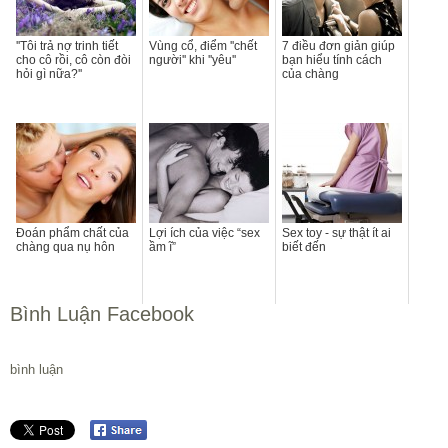
''Tôi trả nợ trinh tiết
Vùng cổ, điểm ''chết
7 điều đơn giản giúp
cho cô rồi, cô còn đòi
người'' khi ''yêu''
bạn hiểu tính cách
hỏi gì nữa?''
của chàng
Đoán phẩm chất của
Lợi ích của việc “sex
Sex toy - sự thật ít ai
chàng qua nụ hôn
ầm ĩ”
biết đến
Bình Luận Facebook
bình luận