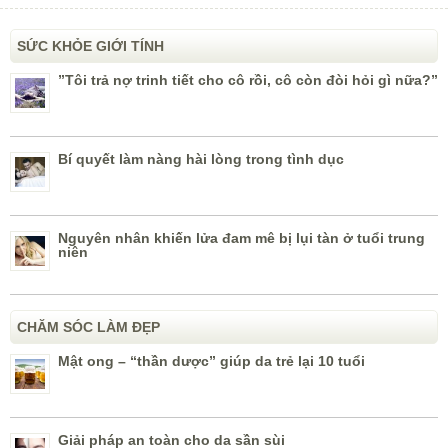
SỨC KHỎE GIỚI TÍNH
”Tôi trả nợ trinh tiết cho cô rồi, cô còn đòi hỏi gì nữa?”
Bí quyết làm nàng hài lòng trong tình dục
Nguyên nhân khiến lửa đam mê bị lụi tàn ở tuổi trung
niên
CHĂM SÓC LÀM ĐẸP
Mật ong – “thần dược” giúp da trẻ lại 10 tuổi
Giải pháp an toàn cho da sần sùi