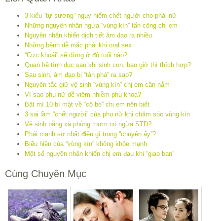
3 kiểu “tự sướng” nguy hiểm chết người cho phái nữ
Những nguyên nhân ngứa “vùng kín” tấn công chị em
Nguyên nhân khiến dịch tiết âm đạo ra nhiều
Những bệnh dễ mắc phải khi oral sex
“Cực khoái” sẽ dừng ở độ tuổi nào?
Quan hệ tình dục sau khi sinh con, bao giờ thì thích hợp?
Sau sinh, âm đạo bị “tàn phá” ra sao?
Nguyên tắc giữ vệ sinh “vùng kín” chị em cần nắm
Vì sao phụ nữ dễ viêm nhiễm phụ khoa?
Bật mí 10 bí mật về “cô bé” chị em nên biết
3 sai lầm “chết người” của phụ nữ khi chăm sóc vùng kín
Vệ sinh bằng xà phòng thơm có ngừa STD?
Phái mạnh sợ nhất điều gì trong “chuyện ấy”?
Biểu hiện của “vùng kín” không khỏe mạnh
Một số nguyên nhân khiến chị em đau khi “giao ban”
Cùng Chuyên Mục