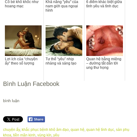
Cô bé khô khốc như
Khả năng "yêu" của
6 điểm khác biệt giữa
hoang mạc
nam giới qua ngoại
tình yêu và tình dục
hình
Lợi ích của “chuyện
Tư thế “yêu” nhịp
Quan hệ bằng miệng
ấy” theo số lượng
nhàng và sáng tạo
– đường tắt dẫn tới
ung thư họng
Bình Luận Facebook
bình luận
chuyện ấy
,
khắc phục bệnh khô âm đạo
,
quan hệ
,
quan hệ tình dục
,
sản phụ
khoa
,
tiền mãn kinh
,
vùng kín
,
yêu