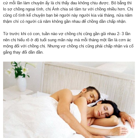
cứ mỗi lần làm chuyện ấy là chị thấy đau không chịu được. Bỏ bẵng thì
lo sợ chồng ngoại tình, chị Ánh chia sẻ tâm tư với chồng nhiều hơn. Chị
cũng cố tình kể chuyện bạn bè người này người kia vài tháng, nửa năm
thậm chí có người cả năm không gần nhau để chồng dần chấp nhận.
Từ trước khi có con, tuần nào vợ chồng chị cũng gần gũi nhau 2- 3 lần
nên chị hiểu rõ ở độ tuổi sung mãn này mà mỗi tháng một lần là cơn ác
mộng đối với chồng chị. Nhưng vợ chồng chị cũng phải chấp nhận và cố
gắng thay đổi dần dần.