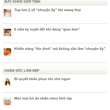
SỨC KHỎE GIỚI TÍNH
Top lưu ý về “chuyện ấy” khi mang thai
6 cấm kỵ tuyệt đối khi đang “giao ban”
Khiến nàng “lên đỉnh” mà không cần làm “chuyện ấy”
CHĂM SÓC LÀM ĐẸP
Bí quyết khắc phục tóc chẻ ngọn
Mẹo loại bỏ da nhăn nheo khô ráp