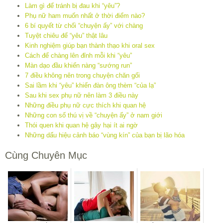
Làm gì để tránh bị đau khi “yêu”?
Phụ nữ ham muốn nhất ở thời điểm nào?
6 bí quyết từ chối “chuyện ấy” với chàng
Tuyệt chiêu để “yêu” thật lâu
Kinh nghiệm giúp bạn thành thạo khi oral sex
Cách để chàng lên đỉnh mỗi khi “yêu”
Màn dạo đầu khiến nàng “sướng run”
7 điều không nên trong chuyện chăn gối
Sai lầm khi “yêu” khiến đàn ông thèm “của lạ”
Sau khi sex phụ nữ nên làm 3 điều này
Những điều phụ nữ cực thích khi quan hệ
Những con số thú vị về “chuyện ấy” ở nam giới
Thói quen khi quan hệ gây hại ít ai ngờ
Những dấu hiệu cảnh báo “vùng kín” của bạn bị lão hóa
Cùng Chuyên Mục