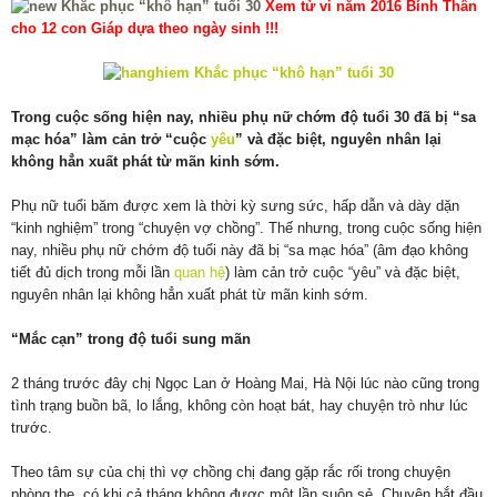
Xem tử vi năm 2016 Bính Thân
cho 12 con Giáp dựa theo ngày sinh !!!
Trong cuộc sống hiện nay, nhiều phụ nữ chớm độ tuổi 30 đã bị “sa
mạc hóa” làm cản trở “cuộc
yêu
” và đặc biệt, nguyên nhân lại
không hẳn xuất phát từ mãn kinh sớm.
Phụ nữ tuổi băm được xem là thời kỳ sưng sức, hấp dẫn và dày dặn
“kinh nghiệm” trong “chuyện vợ chồng”. Thế nhưng, trong cuộc sống hiện
nay, nhiều phụ nữ chớm độ tuổi này đã bị “sa mạc hóa” (âm đạo không
tiết đủ dịch trong mỗi lần
quan hệ
) làm cản trở cuộc “yêu” và đặc biệt,
nguyên nhân lại không hẳn xuất phát từ mãn kinh sớm.
“Mắc cạn” trong độ tuổi sung mãn
2 tháng trước đây chị Ngọc Lan ở Hoàng Mai, Hà Nội lúc nào cũng trong
tình trạng buồn bã, lo lắng, không còn hoạt bát, hay chuyện trò như lúc
trước.
Theo tâm sự của chị thì vợ chồng chị đang gặp rắc rối trong chuyện
phòng the, có khi cả tháng không được một lần suôn sẻ. Chuyện bắt đầu