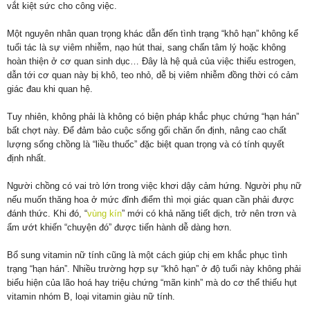
vắt kiệt sức cho công việc.
Một nguyên nhân quan trọng khác dẫn đến tình trạng “khô hạn” không kể
tuổi tác là sự viêm nhiễm, nạo hút thai, sang chấn tâm lý hoặc không
hoàn thiện ở cơ quan sinh dục… Đây là hệ quả của việc thiếu estrogen,
dẫn tới cơ quan này bị khô, teo nhỏ, dễ bị viêm nhiễm đồng thời có cảm
giác đau khi quan hệ.
Tuy nhiên, không phải là không có biện pháp khắc phục chứng “hạn hán”
bất chợt này. Để đảm bảo cuộc sống gối chăn ổn định, nâng cao chất
lượng sống chồng là “liều thuốc” đặc biệt quan trọng và có tính quyết
định nhất.
Người chồng có vai trò lớn trong việc khơi dậy cảm hứng. Người phụ nữ
nếu muốn thăng hoa ở mức đỉnh điểm thì mọi giác quan cần phải được
đánh thức. Khi đó, “
vùng kín
” mới có khả năng tiết dịch, trở nên trơn và
ẩm ướt khiến “chuyện đó” được tiến hành dễ dàng hơn.
Bổ sung vitamin nữ tính cũng là một cách giúp chị em khắc phục tình
trạng “hạn hán”. Nhiều trường hợp sự “khô hạn” ở độ tuổi này không phải
biểu hiện của lão hoá hay triệu chứng “mãn kinh” mà do cơ thể thiếu hụt
vitamin nhóm B, loại vitamin giàu nữ tính.