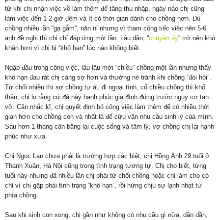
từ khi chị nhận việc về làm thêm để tăng thu nhập, ngày nào chị cũng
làm việc đến 1-2 giờ đêm và ít có thời gian dành cho chồng hơn. Dù
chồng nhiều lần “gạ gẫm”, năn nỉ nhưng vì tham công tiếc việc nên 5-6
anh đề nghị thì chị chỉ đáp ứng một lần. Lâu dần, “
chuyện ấy
” trở nên khó
khăn hơn vì chị bị “khô hạn” lúc nào không biết.
Ngập đầu trong công việc, lâu lâu mới “chiều” chồng một lần nhưng thấy
khô hạn đau rát chị càng sợ hơn và thường né tránh khi chồng “đòi hỏi”.
Từ chối nhiều thì sợ chồng tự ái, đi ngoại tình, cố chiều chồng thì khổ
thân, chị lo rằng cứ đà này hạnh phúc gia đình đứng trước nguy cơ tan
vỡ. Cân nhắc kĩ, chị quyết định bỏ công việc làm thêm để có nhiều thời
gian hơn cho chồng con và nhất là để cứu vãn nhu cầu sinh lý của mình.
Sau hơn 1 tháng cân bằng lại cuộc sống và tâm lý, vợ chồng chị lại hạnh
phúc như xưa.
Chị Ngọc Lan chưa phải là trường hợp các biệt, chị Hồng Ánh 29 tuổi ở
Thanh Xuân, Hà Nội cũng trong tình trạng tương tự. Chị cho biết, từng
tuổi này nhưng đã nhiều lần chị phải từ chối chồng hoặc chỉ làm cho có
chỉ vì chị gặp phải tình trạng “khô hạn”, rồi hứng chịu sự lạnh nhạt từ
phía chồng.
Sau khi sinh con xong, chị gần như không có nhu cầu gì nữa, dần dần,