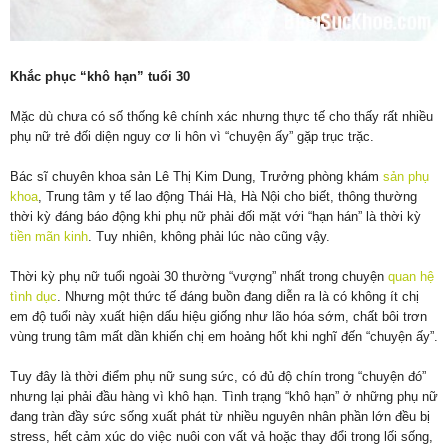
Khắc phục “khô hạn” tuổi 30
Mặc dù chưa có số thống kê chính xác nhưng thực tế cho thấy rất nhiều
phụ nữ trẻ đối diện nguy cơ li hôn vì “chuyện ấy” gặp trục trặc.
Bác sĩ chuyên khoa sản Lê Thị Kim Dung, Trưởng phòng khám
sản phụ
khoa
, Trung tâm y tế lao động Thái Hà, Hà Nội cho biết, thông thường
thời kỳ đáng báo động khi phụ nữ phải đối mặt với “hạn hán” là thời kỳ
tiền mãn kinh
. Tuy nhiên, không phải lúc nào cũng vậy.
Thời kỳ phụ nữ tuổi ngoài 30 thường “vượng” nhất trong chuyện
quan hệ
tình dục
. Nhưng một thức tế đáng buồn đang diễn ra là có không ít chị
em độ tuổi này xuất hiện dấu hiệu giống như lão hóa sớm, chất bôi trơn
vùng trung tâm mất dần khiến chị em hoảng hốt khi nghĩ đến “chuyện ấy”.
Tuy đây là thời điểm phụ nữ sung sức, có đủ độ chín trong “chuyện đó”
nhưng lại phải đầu hàng vì khô hạn. Tình trạng “khô hạn” ở những phụ nữ
đang tràn đầy sức sống xuất phát từ nhiều nguyên nhân phần lớn đều bị
stress, hết cảm xúc do việc nuôi con vất vả hoặc thay đổi trong lối sống,