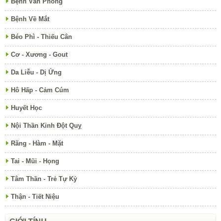
Bệnh Văn Phòng
Bệnh Về Mắt
Béo Phì - Thiếu Cân
Cơ - Xương - Gout
Da Liễu - Dị Ứng
Hô Hấp - Cảm Cúm
Huyết Học
Nội Thần Kinh Đột Quỵ
Răng - Hàm - Mặt
Tai - Mũi - Họng
Tâm Thần - Trẻ Tự Kỷ
Thận - Tiết Niệu