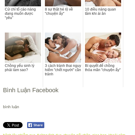
Cử chỉ tố cáo nàng
8 sự thật hé lộ về
10 điều nàng quan
đang muốn được
"chuyện ấy"
tâm khi ái ân
“yêu”
Chồng yếu sinh lý
3 cách tránh thai nguy
Bí quyết để chồng
phải làm sao?
hiểm "chết người" cần
thỏa mãn "chuyện ấy"
tránh
Bình Luận Facebook
bình luận