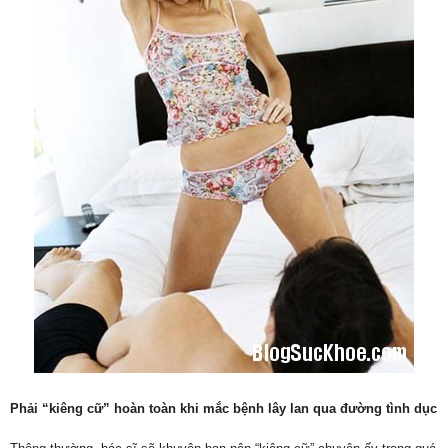
Phải “kiêng cữ” hoàn toàn khi mắc bệnh lây lan qua đường tình dục