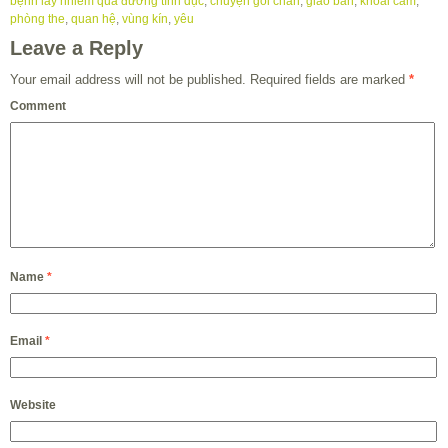
bệnh lây nhiễm qua đường tình dục
,
chuyện gối chăn
,
giao ban
,
khoái cảm
,
phòng the
,
quan hệ
,
vùng kín
,
yêu
Leave a Reply
Your email address will not be published.
Required fields are marked
*
Comment
Name
*
Email
*
Website