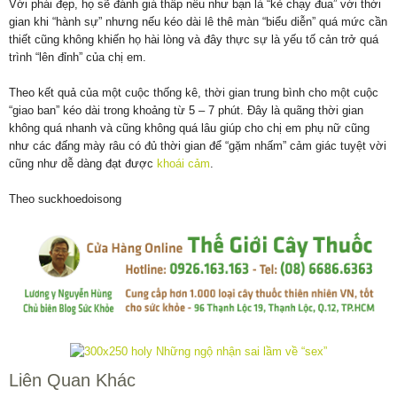
Với phái đẹp, họ sẽ đánh giá thấp nếu như bạn là “kẻ chạy đua” với thời
gian khi “hành sự” nhưng nếu kéo dài lê thê màn “biểu diễn” quá mức cần
thiết cũng không khiến họ hài lòng và đây thực sự là yếu tố cản trở quá
trình “lên đỉnh” của chị em.
Theo kết quả của một cuộc thống kê, thời gian trung bình cho một cuộc
“giao ban” kéo dài trong khoảng từ 5 – 7 phút. Đây là quãng thời gian
không quá nhanh và cũng không quá lâu giúp cho chị em phụ nữ cũng
như các đấng mày râu có đủ thời gian để “gặm nhấm” cảm giác tuyệt vời
cũng như dễ dàng đạt được
khoái cảm
.
Theo suckhoedoisong
Liên Quan Khác