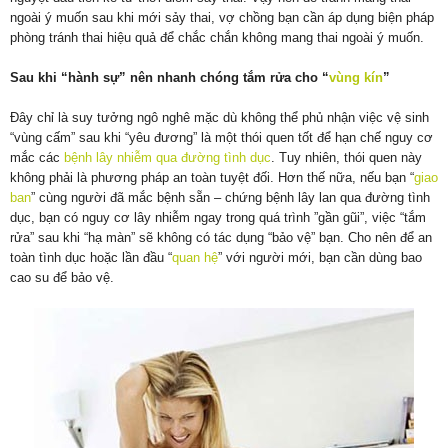
ngoài ý muốn sau khi mới sảy thai, vợ chồng bạn cần áp dụng biện pháp
phòng tránh thai hiệu quả để chắc chắn không mang thai ngoài ý muốn.
Sau khi “hành sự” nên nhanh chóng tắm rửa cho “
vùng kín
”
Đây chỉ là suy tưởng ngô nghê mặc dù không thể phủ nhận việc vệ sinh
“vùng cấm” sau khi “yêu đương” là một thói quen tốt để hạn chế nguy cơ
mắc các
bệnh lây nhiễm qua đường tình dục
. Tuy nhiên, thói quen này
không phải là phương pháp an toàn tuyệt đối. Hơn thế nữa, nếu bạn “
giao
ban
” cùng người đã mắc bệnh sẵn – chứng bệnh lây lan qua đường tình
dục, bạn có nguy cơ lây nhiễm ngay trong quá trình ”gần gũi”, việc “tắm
rửa” sau khi “hạ màn” sẽ không có tác dụng “bảo vệ” bạn. Cho nên để an
toàn tình dục hoặc lần đầu “
quan hệ
” với người mới, bạn cần dùng bao
cao su để bảo vệ.