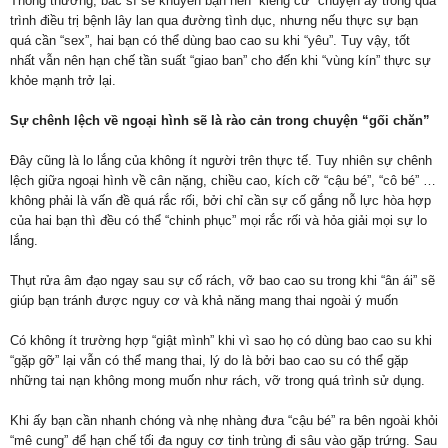
Thông thường, bác sĩ sẽ khuyên bạn nên “kiêng cữ” chuyện ấy trong quá
trình điều trị bệnh lây lan qua đường tình dục, nhưng nếu thực sự bạn
quá cần “sex”, hai bạn có thể dùng bao cao su khi “yêu”. Tuy vậy, tốt
nhất vẫn nên hạn chế tần suất “giao ban” cho đến khi “vùng kín” thực sự
khỏe mạnh trở lại.
Sự chênh lệch về ngoại hình sẽ là rào cản trong chuyện “gối chăn”
Đây cũng là lo lắng của không ít người trên thực tế. Tuy nhiên sự chênh
lệch giữa ngoại hình về cân nặng, chiều cao, kích cỡ “cậu bé”, “cô bé” …
không phải là vấn đề quá rắc rối, bởi chỉ cần sự cố gắng nỗ lực hòa hợp
của hai bạn thì đều có thể “chinh phục” mọi rắc rối và hỏa giải mọi sự lo
lắng.
Thụt rửa âm đạo ngay sau sự cố rách, vỡ bao cao su trong khi “ân ái” sẽ
giúp bạn tránh được nguy cơ và khả năng mang thai ngoài ý muốn
Có không ít trường hợp “giật mình” khi vì sao họ có dùng bao cao su khi
“gặp gỡ” lại vẫn có thể mang thai, lý do là bởi bao cao su có thể gặp
những tai nạn không mong muốn như rách, vỡ trong quá trình sử dụng.
Khi ấy bạn cần nhanh chóng và nhẹ nhàng đưa “cậu bé” ra bên ngoài khỏi
“mê cung” để hạn chế tối đa nguy cơ tinh trùng đi sâu vào gặp trứng. Sau