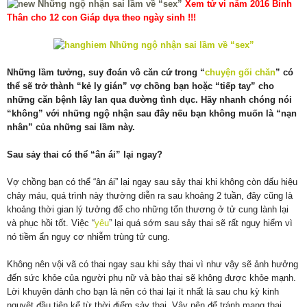
Xem tử vi năm 2016 Bính
Thân cho 12 con Giáp dựa theo ngày sinh !!!
Những lầm tưởng, suy đoán vô căn cứ trong “
chuyện gối chăn
” có
thể sẽ trở thành “kẻ ly gián” vợ chồng bạn hoặc “tiếp tay” cho
những căn bệnh lây lan qua đường tình dục. Hãy nhanh chóng nói
“không” với những ngộ nhận sau đây nếu bạn không muốn là “nạn
nhân” của những sai lầm này.
Sau sảy thai có thể “ân ái” lại ngay?
Vợ chồng bạn có thể “ân ái” lại ngay sau sảy thai khi không còn dấu hiệu
chảy máu, quá trình này thường diễn ra sau khoảng 2 tuần, đây cũng là
khoảng thời gian lý tưởng để cho những tổn thương ở tử cung lành lại
và phục hồi tốt. Việc “
yêu
” lại quá sớm sau sảy thai sẽ rất nguy hiểm vì
nó tiềm ẩn nguy cơ nhiễm trùng tử cung.
Không nên vội vã có thai ngay sau khi sảy thai vì như vậy sẽ ảnh hưởng
đến sức khỏe của người phụ nữ và bào thai sẽ không được khỏe mạnh.
Lời khuyên dành cho bạn là nên có thai lại ít nhất là sau chu kỳ kinh
nguyệt đầu tiên kể từ thời điểm sảy thai. Vậy nên để tránh mang thai