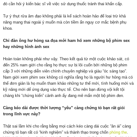
đó cần hỏi ý kiến bác sĩ về việc sử dụng thuốc tránh thai khẩn cấp.
Tự ý thụt rửa âm đạo không phải là kế sách hoàn hảo để loại trừ khả
năng mang thai ngoài ý muốn mà còn tiềm ẩn nguy cơ mắc bệnh phụ
khoa.
Chỉ đàn ông hư hỏng sa đọa mới ham hố xem những bộ phim sex
hay những hình ảnh sex
Hoàn toàn không phải như vậy. Theo kết quả từ một cuộc khảo sát, có
đến 25% nam giới cho rằng họ thực sự bị lôi cuốn bởi những bộ phim
cấp 3 với những diễn viên chính chuyên nghiệp và giàu “óc sáng tạo”.
Nam giới xem phim sex không có nghĩa rằng họ là người hư hỏng mà có
thể đơn giản là họ muốn tham khảo những tư thế mới, tình huống mới và
kỹ năng mới dể ứng dụng vào thực tế. Cho nên bạn đừng vội kết tội
chàng khi “chứng kiến” cảnh anh ấy đang mê mẩn một bộ phim đen.
Càng kéo dài được thời lượng “yêu” càng chứng tỏ bạn rất giỏi
trong lĩnh vực này?
Thật sai lầm khi cho rằng bằng mọi cách kéo càng dài cuộc “ân ái” càng
chứng tỏ bạn rất có “kinh nghiệm” và thành thạo trong chốn
phòng the
.