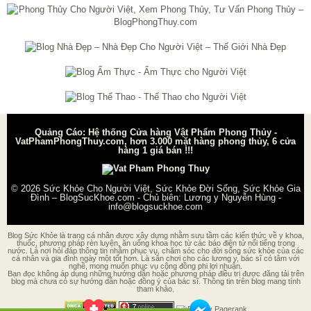
Quảng Cáo: Hệ thống Cửa hàng Vật Phẩm Phong Thủy -
VatPhamPhongThuy.com, hơn 3.000 mặt hàng phong thủy, 6 cửa
hàng 1 giá bán !!!
© 2026
Sức Khỏe Cho Người Việt, Sức Khỏe Đời Sống, Sức Khỏe Gia
Đình – BlogSucKhoe.com
- Chủ biên:
Lương y Nguyễn Hùng
-
info@blogsuckhoe.com
Blog Sức Khỏe là trang cá nhân được xây dựng nhằm sưu tầm các kiến thức về y khoa,
thuốc, phương pháp rèn luyện, ăn uống khoa học từ các báo điện tử nổi tiếng trong
nước. Là nơi hỏi đáp thông tin nhằm phục vụ, chăm sóc cho đời sống sức khỏe của các
cá nhân và gia đình ngày một tốt hơn. Là sân chơi cho các lương y, bác sĩ có tâm với
nghề, mong muốn phục vụ cộng đồng phi lợi nhuận.
Bạn đọc không áp dụng những hướng dẫn hoặc phương pháp điều trị được đăng tải trên
blog mà chưa có sự hướng dẫn hoặc đồng ý của bác sĩ. Thông tin trên blog mang tính
tham khảo.