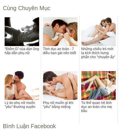
Cùng Chuyên Mục
''Điểm G'' của đàn ông
Tình dục an toàn - 7
Những chiêu trò mới
hấp dẫn phụ nữ
điều bạn gái nên biết
lạ kích thích hưng
phấn cho "chuyện ấy"
Lý do phụ nữ muốn
Phụ nữ muốn gì khi
Tư thế quan hệ tình
"yêu" thường xuyên
"yêu" bằng miệng
dục an toàn cho mẹ
bầu
Bình Luận Facebook