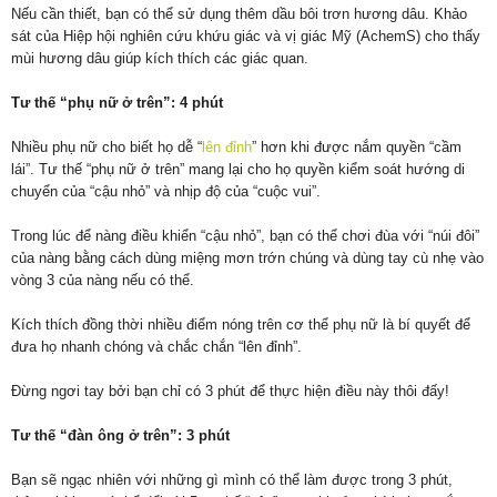
Nếu cần thiết, bạn có thể sử dụng thêm dầu bôi trơn hương dâu. Khảo
sát của Hiệp hội nghiên cứu khứu giác và vị giác Mỹ (AchemS) cho thấy
mùi hương dâu giúp kích thích các giác quan.
Tư thế “phụ nữ ở trên”: 4 phút
Nhiều phụ nữ cho biết họ dễ “
lên đỉnh
” hơn khi được nắm quyền “cầm
lái”. Tư thế “phụ nữ ở trên” mang lại cho họ quyền kiểm soát hướng di
chuyển của “cậu nhỏ” và nhịp độ của “cuộc vui”.
Trong lúc để nàng điều khiển “cậu nhỏ”, bạn có thể chơi đùa với “núi đôi”
của nàng bằng cách dùng miệng mơn trớn chúng và dùng tay cù nhẹ vào
vòng 3 của nàng nếu có thể.
Kích thích đồng thời nhiều điểm nóng trên cơ thể phụ nữ là bí quyết để
đưa họ nhanh chóng và chắc chắn “lên đỉnh”.
Đừng ngơi tay bởi bạn chỉ có 3 phút để thực hiện điều này thôi đấy!
Tư thế “đàn ông ở trên”: 3 phút
Bạn sẽ ngạc nhiên với những gì mình có thể làm được trong 3 phút,