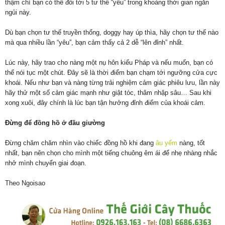
thậm chí bạn có thể đổi tới 5 tư thế “yêu” trong khoảng thời gian ngắn
ngủi này.
Dù bạn chọn tư thế truyền thống, doggy hay úp thìa, hãy chọn tư thế nào
mà qua nhiều lần “yêu”, bạn cảm thấy cả 2 dễ “lên đỉnh” nhất.
Lúc này, hãy trao cho nàng một nụ hôn kiểu Pháp và nếu muốn, bạn có
thể nói tục một chút. Đây sẽ là thời điểm bạn chạm tới ngưỡng cửa cực
khoái. Nếu như bạn và nàng từng trải nghiệm cảm giác phiêu lưu, lần này
hãy thử một số cảm giác mạnh như giật tóc, thâm nhập sâu… Sau khi
xong xuôi, đây chính là lúc bạn tận hưởng đỉnh điểm của khoái cảm.
Đừng để đồng hồ ở đầu giường
Đừng chăm chăm nhìn vào chiếc đồng hồ khi đang
âu yếm
nàng, tốt
nhất, bạn nên chọn cho mình một tiếng chuông êm ái để nhẹ nhàng nhắc
nhở mình chuyển giai đoạn.
Theo Ngoisao