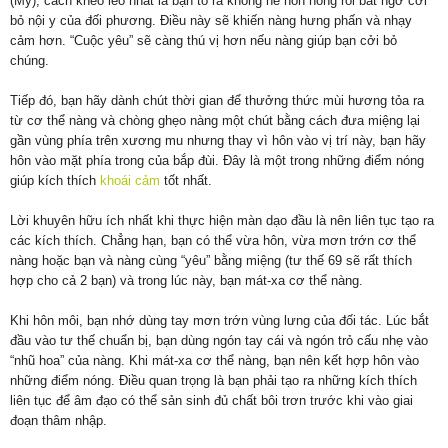
(Mỹ), cách khéo léo nhất là bạn tỏ ra không hề nôn nóng rồi bất ngờ cởi
bỏ nội y của đối phương. Điều này sẽ khiến nàng hưng phấn và nhạy
cảm hơn. “Cuộc yêu” sẽ càng thú vị hơn nếu nàng giúp bạn cởi bỏ
chúng.
Tiếp đó, bạn hãy dành chút thời gian để thưởng thức mùi hương tỏa ra
từ cơ thể nàng và chòng ghẹo nàng một chút bằng cách đưa miệng lại
gần vùng phía trên xương mu nhưng thay vì hôn vào vị trí này, bạn hãy
hôn vào mặt phía trong của bắp đùi. Đây là một trong những điểm nóng
giúp kích thích
khoái cảm
tốt nhất.
Lời khuyên hữu ích nhất khi thực hiện màn dạo đầu là nên liên tục tạo ra
các kích thích. Chẳng hạn, bạn có thể vừa hôn, vừa mơn trớn cơ thể
nàng hoặc bạn và nàng cùng “yêu” bằng miệng (tư thế 69 sẽ rất thích
hợp cho cả 2 bạn) và trong lúc này, bạn mát-xa cơ thể nàng.
Khi hôn môi, bạn nhớ dùng tay mơn trớn vùng lưng của đối tác. Lúc bắt
đầu vào tư thế chuẩn bị, bạn dùng ngón tay cái và ngón trỏ cấu nhẹ vào
“nhũ hoa” của nàng. Khi mát-xa cơ thể nàng, bạn nên kết hợp hôn vào
những điểm nóng. Điều quan trọng là bạn phải tạo ra những kích thích
liên tục để âm đạo có thể sản sinh đủ chất bôi trơn trước khi vào giai
đoạn thâm nhập.