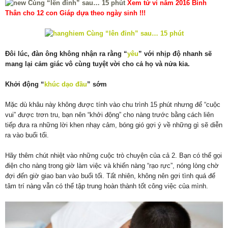
Xem tử vi năm 2016 Bính
Thân cho 12 con Giáp dựa theo ngày sinh !!!
Đôi lúc, đàn ông không nhận ra rằng “
yêu
” với nhịp độ nhanh sẽ
mang lại cảm giác vô cùng tuyệt vời cho cả họ và nửa kia.
Khởi động “
khúc dạo đầu
” sớm
Mặc dù khâu này không được tính vào chu trình 15 phút nhưng để “cuộc
vui” được trơn tru, bạn nên “khởi động” cho nàng trước bằng cách liên
tiếp đưa ra những lời khen nhạy cảm, bóng gió gợi ý về những gì sẽ diễn
ra vào buổi tối.
Hãy thêm chút nhiệt vào những cuộc trò chuyện của cả 2. Bạn có thể gọi
điện cho nàng trong giờ làm việc và khiến nàng “rạo rực”, nóng lòng chờ
đợi đến giờ giao ban vào buổi tối. Tất nhiên, không nên gợi tình quá để
tâm trí nàng vẫn có thể tập trung hoàn thành tốt công việc của mình.