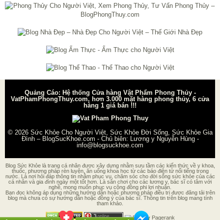
Quảng Cáo: Hệ thống Cửa hàng Vật Phẩm Phong Thủy -
VatPhamPhongThuy.com, hơn 3.000 mặt hàng phong thủy, 6 cửa
hàng 1 giá bán !!!
© 2026
Sức Khỏe Cho Người Việt, Sức Khỏe Đời Sống, Sức Khỏe Gia
Đình – BlogSucKhoe.com
- Chủ biên:
Lương y Nguyễn Hùng
-
info@blogsuckhoe.com
Blog Sức Khỏe là trang cá nhân được xây dựng nhằm sưu tầm các kiến thức về y khoa,
thuốc, phương pháp rèn luyện, ăn uống khoa học từ các báo điện tử nổi tiếng trong
nước. Là nơi hỏi đáp thông tin nhằm phục vụ, chăm sóc cho đời sống sức khỏe của các
cá nhân và gia đình ngày một tốt hơn. Là sân chơi cho các lương y, bác sĩ có tâm với
nghề, mong muốn phục vụ cộng đồng phi lợi nhuận.
Bạn đọc không áp dụng những hướng dẫn hoặc phương pháp điều trị được đăng tải trên
blog mà chưa có sự hướng dẫn hoặc đồng ý của bác sĩ. Thông tin trên blog mang tính
tham khảo.