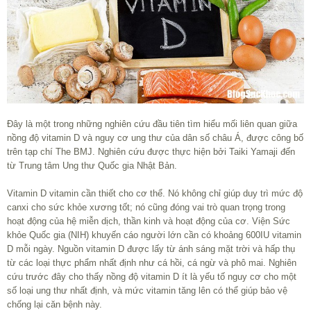
Đây là một trong những nghiên cứu đầu tiên tìm hiểu mối liên quan giữa
nồng độ vitamin D và nguy cơ ung thư của dân số châu Á, được công bố
trên tạp chí The BMJ. Nghiên cứu được thực hiện bởi Taiki Yamaji đến
từ Trung tâm Ung thư Quốc gia Nhật Bản.
Vitamin D vitamin cần thiết cho cơ thể. Nó không chỉ giúp duy trì mức độ
canxi cho sức khỏe xương tốt; nó cũng đóng vai trò quan trọng trong
hoạt động của hệ miễn dịch, thần kinh và hoạt động của cơ. Viện Sức
khỏe Quốc gia (NIH) khuyến cáo người lớn cần có khoảng 600IU vitamin
D mỗi ngày. Nguồn vitamin D được lấy từ ánh sáng mặt trời và hấp thụ
từ các loại thực phẩm nhất định như cá hồi, cá ngừ và phô mai. Nghiên
cứu trước đây cho thấy nồng độ vitamin D ít là yếu tố nguy cơ cho một
số loại ung thư nhất định, và mức vitamin tăng lên có thể giúp bảo vệ
chống lại căn bệnh này.