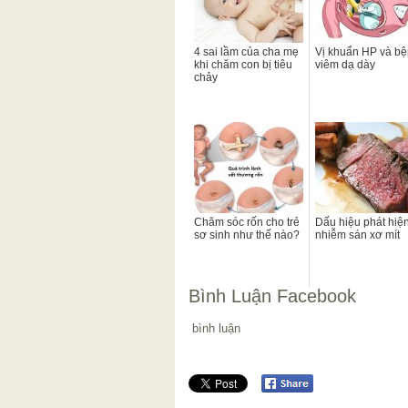
4 sai lầm của cha mẹ
Vị khuẩn HP và b
khi chăm con bị tiêu
viêm dạ dày
chảy
Chăm sóc rốn cho trẻ
Dấu hiệu phát hiệ
sơ sinh như thế nào?
nhiễm sán xơ mít
Bình Luận Facebook
bình luận