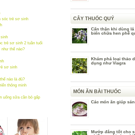
h
CÂY THUỐC QUÝ
sóc trẻ sơ sinh
nh
Cẩn thận khi dùng lá
biển chữa hen phế q
 sinh
 trẻ sơ sinh 2 tuần tuổi
i như thế nào?
Khám phá loại thảo 
inh
dụng như Viagra
rẻ sơ sinh
thế nào là đủ?
riển thông minh
MÓN ĂN BÀI THUỐC
on uống sữa cần bỏ gấp
Các món ăn giúp sán
Mướp đắng tốt cho 