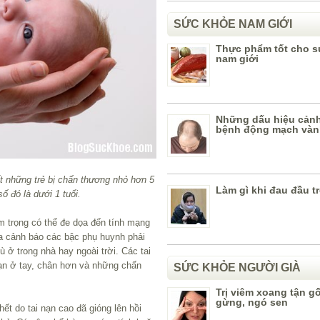
SỨC KHỎE NAM GIỚI
Thực phẩm tốt cho s
nam giới
Những dấu hiệu cản
bệnh động mạch vàn
t những trẻ bị chấn thương nhỏ hơn 5
Làm gì khi đau đầu t
ố đó là dưới 1 tuổi.
 trọng có thể đe dọa đến tính mạng
gia cảnh báo các bậc phụ huynh phải
 ở trong nhà hay ngoài trời. Các tai
nạn ở tay, chân hơn và những chấn
SỨC KHỎE NGƯỜI GIÀ
Trị viêm xoang tận g
gừng, ngó sen
hết do tai nạn cao đã gióng lên hồi