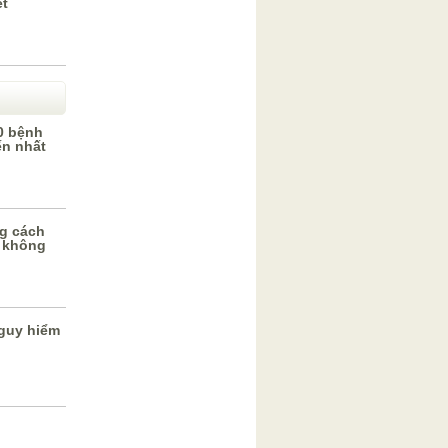
ết
0 bệnh
ến nhất
g cách
 không
guy hiểm