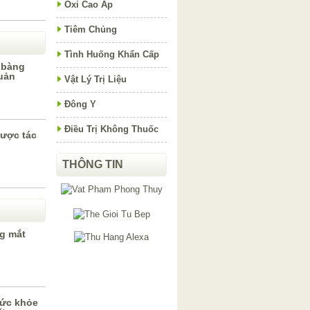
Oxi Cao Áp
Tiêm Chủng
Tình Huống Khẩn Cấp
 bàng
uản
Vật Lý Trị Liệu
Đông Y
Điều Trị Không Thuốc
dược tác
THÔNG TIN
g mắt
sức khỏe