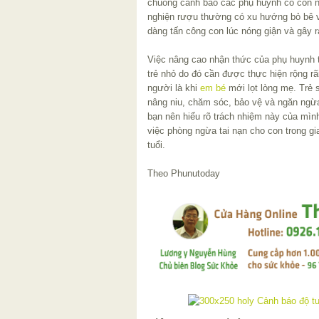
chuông cảnh báo các phụ huynh có con n
nghiện rượu thường có xu hướng bỏ bê v
dàng tấn công con lúc nóng giận và gây r
Việc nâng cao nhận thức của phụ huynh 
trẻ nhỏ do đó cần được thực hiện rộng rã
người là khi
em bé
mới lọt lòng mẹ. Trẻ 
nâng niu, chăm sóc, bảo vệ và ngăn ngừ
bạn nên hiểu rõ trách nhiệm này của mìn
việc phòng ngừa tai nạn cho con trong gi
tuổi.
Theo Phunutoday