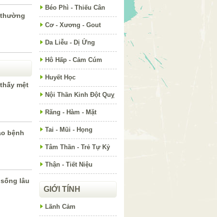
Béo Phì - Thiếu Cân
 thường
Cơ - Xương - Gout
Da Liễu - Dị Ứng
Hô Hấp - Cảm Cúm
Huyết Học
 thấy mệt
Nội Thần Kinh Đột Quỵ
Răng - Hàm - Mặt
Tai - Mũi - Họng
báo bệnh
Tâm Thần - Trẻ Tự Kỷ
Thận - Tiết Niệu
sống lâu
GIỚI TÍNH
Lãnh Cảm