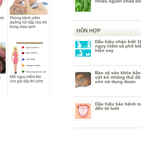
nhiều người chưa bi
ệnh
Phòng bệnh viêm
đường hô hấp cho trẻ
trong mùa lạnh
HỖN HỢP
Dấu hiệu nhận biết 1
nguy hiểm và phổ bi
hiện nay
Bảo vệ sức khỏe bằn
vứt bỏ những thứ đã
n
Mối nguy hiểm khi
còn sử dụng được
con gái dậy thì sớm
Dấu hiệu báo bệnh n
đến từ lưỡi