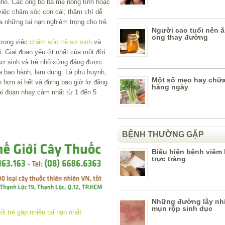
hỏ. Các ông bố bà mẹ nóng tính hoặc
iệc chăm sóc con cái; thậm chí dễ
a những tai nạn nghiêm trọng cho trẻ.
Người cao tuổi nên 
ong thay đường
trong việc
chăm sóc trẻ sơ sinh
và
i. Giai đoạn yếu ớt nhất của một đời
sơ sinh và trẻ nhỏ xứng đáng được
a bạo hành, lạm dụng. Là phụ huynh,
Một số mẹo hay chữ
h hơn ai hết và đừng bao giờ lơ đãng
hàng ngày
ai đoạn nhạy cảm nhất từ 1 đến 5
BỆNH THƯỜNG GẶP
Biểu hiện bệnh viêm 
trực tràng
Những đường lây nh
mụn rộp sinh dục