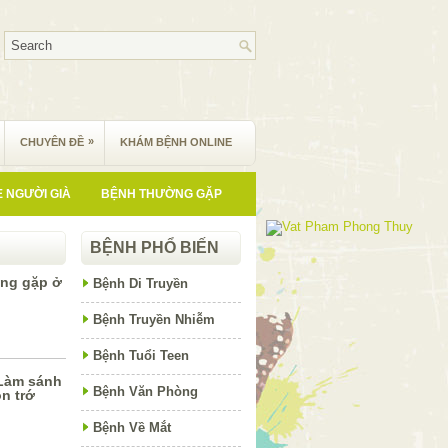
»
CHUYÊN ĐỀ
KHÁM BỆNH ONLINE
 NGƯỜI GIÀ
BỆNH THƯỜNG GẶP
BỆNH PHỔ BIẾN
ờng gặp ở
Bệnh Di Truyền
Bệnh Truyền Nhiễm
Bệnh Tuổi Teen
“Làm sánh
Bệnh Văn Phòng
n trớ
Bệnh Về Mắt