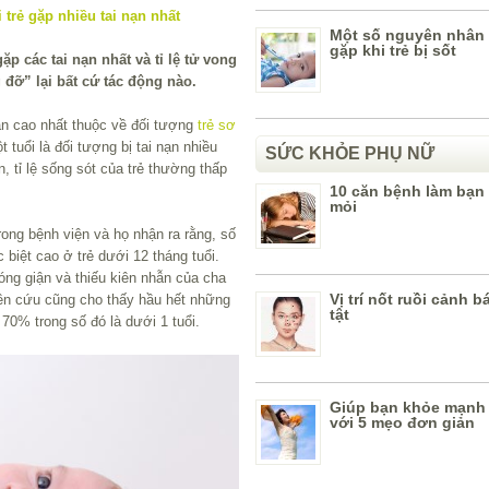
Một số nguyên nhân
gặp khi trẻ bị sốt
gặp các tai nạn nhất và tỉ lệ tử vong
 đỡ” lại bất cứ tác động nào.
nạn cao nhất thuộc về đối tượng
trẻ sơ
 tuổi là đối tượng bị tai nạn nhiều
SỨC KHỎE PHỤ NỮ
n, tỉ lệ sống sót của trẻ thường thấp
10 căn bệnh làm bạn
mỏi
rong bệnh viện và họ nhận ra rằng, số
c biệt cao ở trẻ dưới 12 tháng tuổi.
óng giận và thiếu kiên nhẫn của cha
Vị trí nốt ruồi cảnh 
hiên cứu cũng cho thấy hầu hết những
tật
 70% trong số đó là dưới 1 tuổi.
Giúp bạn khỏe mạnh 
với 5 mẹo đơn giản