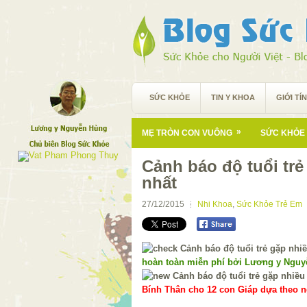
SỨC KHỎE
TIN Y KHOA
GIỚI TÍ
»
MẸ TRÒN CON VUÔNG
SỨC KHỎE 
Cảnh báo độ tuổi trẻ
nhất
27/12/2015
Nhi Khoa
,
Sức Khỏe Trẻ Em
hoàn toàn miễn phí bởi Lương y Ngu
Bính Thân cho 12 con Giáp dựa theo ng