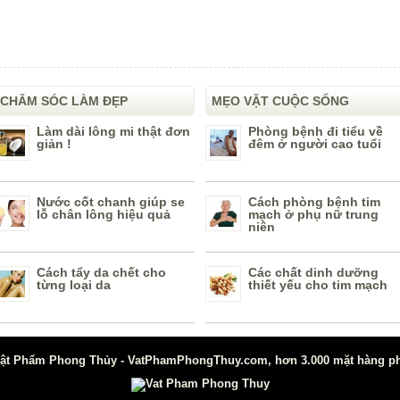
CHĂM SÓC LÀM ĐẸP
MẸO VẶT CUỘC SỐNG
Làm dài lông mi thật đơn
Phòng bệnh đi tiểu về
giản !
đêm ở người cao tuổi
Nước cốt chanh giúp se
Cách phòng bệnh tim
lỗ chân lông hiệu quả
mạch ở phụ nữ trung
niên
Cách tẩy da chết cho
Các chất dinh dưỡng
từng loại da
thiết yếu cho tim mạch
t Phẩm Phong Thủy - VatPhamPhongThuy.com, hơn 3.000 mặt hàng phon