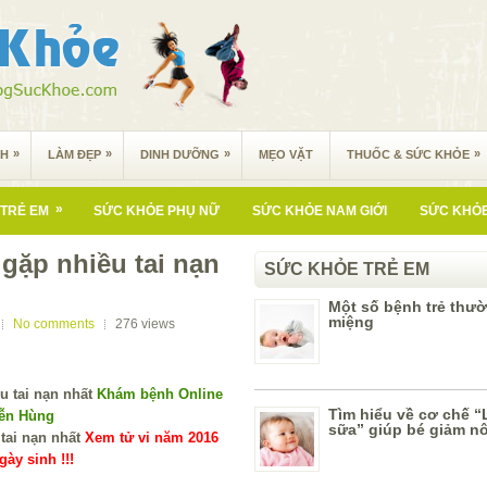
»
»
»
»
NH
LÀM ĐẸP
DINH DƯỠNG
MẸO VẶT
THUỐC & SỨC KHỎE
»
TRẺ EM
SỨC KHỎE PHỤ NỮ
SỨC KHỎE NAM GIỚI
SỨC KHỎE
 gặp nhiều tai nạn
SỨC KHỎE TRẺ EM
Một số bệnh trẻ thư
miệng
No comments
276
views
Khám bệnh Online
Tìm hiểu về cơ chế 
yễn Hùng
sữa” giúp bé giảm nô
Xem tử vi năm 2016
ày sinh !!!