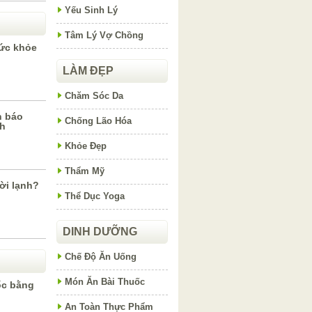
Yếu Sinh Lý
Tâm Lý Vợ Chồng
ức khỏe
LÀM ĐẸP
Chăm Sóc Da
h báo
Chống Lão Hóa
h
Khỏe Đẹp
Thẩm Mỹ
rời lạnh?
Thể Dục Yoga
DINH DƯỠNG
Chế Độ Ăn Uống
Món Ăn Bài Thuốc
ốc bằng
An Toàn Thực Phẩm