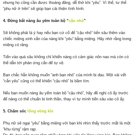
nhưng họ cũng cần được thoáng đãng, dễ thở khi “yêu”. Vì thế, tư thế
“phụ nữ ở trên” sẽ giúp bạn cải thiện tình hình.
4. Đừng bắt nàng âu yếm toàn bộ “
cậu nhỏ
”
Sẽ không phải là ý hay nếu bạn cứ cố để “cậu nhỏ” tiến sâu thêm vào
chiếc miệng xinh xắn của nàng khi “yêu” bằng miệng. Hãy nhớ rằng trong
miệng có răng.
Tiến vào quá sâu không chỉ khiến nàng có cảm giác nôn nao mà còn có
thể dẫn tới phản ứng cắn để tự vệ.
Bạn chắc hẳn không muốn “anh bạn nhỏ” của mình bị đau. Một vài vết
“cắn yêu” cũng có thể khiến “cậu nhỏ” bị bầm tím.
Nếu bạn muốn nàng âu yếm toàn bộ “cậu nhỏ”, hãy đề nghị cô ấy trước
để nàng có thể chuẩn bị tinh thần, thay vì tự mình tiến sâu vào cô ấy.
5. Chăm sóc
lông vùng kín
Phụ nữ sẽ ngại “yêu” bằng miệng với bạn khi nhìn thấy trước mắt là một
“khu rừng” rậm rạp.