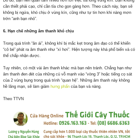
Do đó, bạn nên quan tâm nhiều hơn tới việc tỉa lông vùng kín. Bạn không
cần thiết phải cạo, chỉ cần tỉa cho gọn gàng hơn. Theo cách này, bạn sẽ
không bị ngứa, khó chịu ở vùng kín, cũng như tự tin hơn khi nàng mơn
trớn “anh bạn nhỏ”.
6. Hạn chế những âm thanh khó chịu
Trong quá trình “ân ái”, không khí bị mắc kẹt trong âm đạo có thể khiến
“cô bé” phát ra âm thanh như “xì hơi”. Hiện tượng này khá phổ biến và có
thể chấp nhận được.
Tuy nhiên, có một vài âm thanh khác mà bạn nên tránh. Chẳng hạn như
âm thanh đen đét của những cú vỗ mạnh vào “vòng 3” hoặc tiếng cọ sát
của 2 vùng bụng trong quá trình “quan hệ”. Những âm thanh này không
hề lãng mạn, sẽ làm giảm
hưng phấn
của bạn và nàng.
Theo TTVN