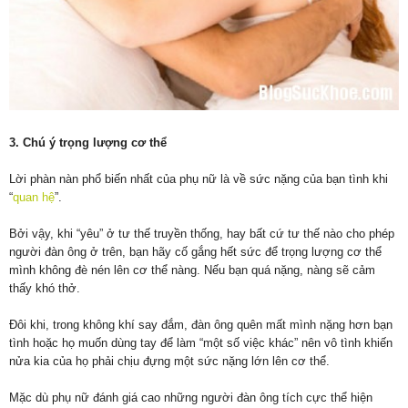
3. Chú ý trọng lượng cơ thể
Lời phàn nàn phổ biến nhất của phụ nữ là về sức nặng của bạn tình khi
“
quan hệ
”.
Bởi vậy, khi “yêu” ở tư thế truyền thống, hay bất cứ tư thế nào cho phép
người đàn ông ở trên, bạn hãy cố gắng hết sức để trọng lượng cơ thể
mình không đè nén lên cơ thể nàng. Nếu bạn quá nặng, nàng sẽ cảm
thấy khó thở.
Đôi khi, trong không khí say đắm, đàn ông quên mất mình nặng hơn bạn
tình hoặc họ muốn dùng tay để làm “một số việc khác” nên vô tình khiến
nửa kia của họ phải chịu đựng một sức nặng lớn lên cơ thể.
Mặc dù phụ nữ đánh giá cao những người đàn ông tích cực thể hiện