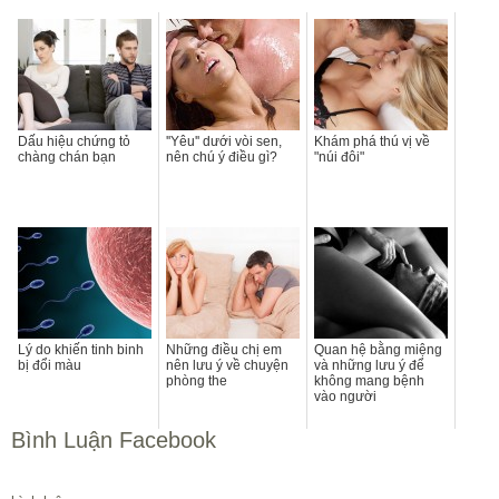
Dấu hiệu chứng tỏ
''Yêu'' dưới vòi sen,
Khám phá thú vị về
chàng chán bạn
nên chú ý điều gì?
"núi đôi"
Lý do khiến tinh binh
Những điều chị em
Quan hệ bằng miệng
bị đổi màu
nên lưu ý về chuyện
và những lưu ý để
phòng the
không mang bệnh
vào người
Bình Luận Facebook