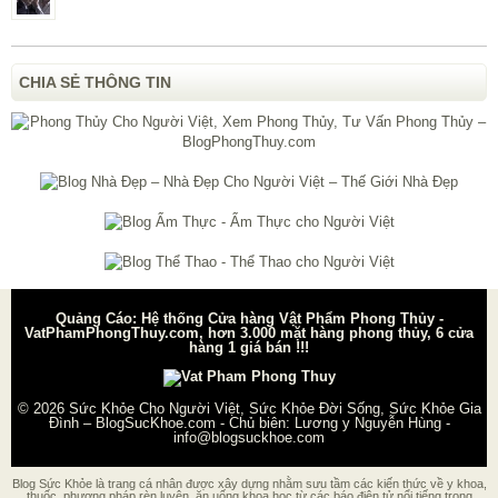
CHIA SẺ THÔNG TIN
Quảng Cáo: Hệ thống Cửa hàng Vật Phẩm Phong Thủy -
VatPhamPhongThuy.com, hơn 3.000 mặt hàng phong thủy, 6 cửa
hàng 1 giá bán !!!
© 2026
Sức Khỏe Cho Người Việt, Sức Khỏe Đời Sống, Sức Khỏe Gia
Đình – BlogSucKhoe.com
- Chủ biên:
Lương y Nguyễn Hùng
-
info@blogsuckhoe.com
Blog Sức Khỏe là trang cá nhân được xây dựng nhằm sưu tầm các kiến thức về y khoa,
thuốc, phương pháp rèn luyện, ăn uống khoa học từ các báo điện tử nổi tiếng trong