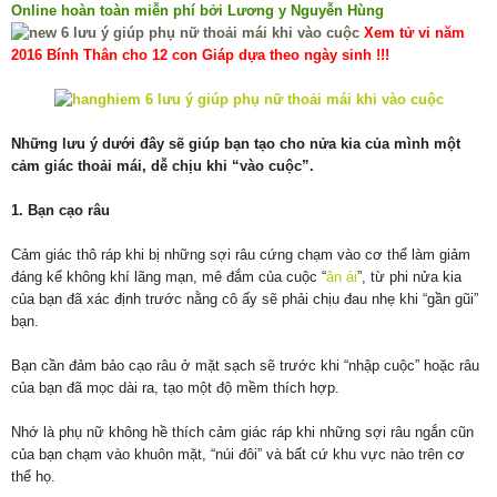
Online hoàn toàn miễn phí bởi Lương y Nguyễn Hùng
Xem tử vi năm
2016 Bính Thân cho 12 con Giáp dựa theo ngày sinh !!!
Những lưu ý dưới đây sẽ giúp bạn tạo cho nửa kia của mình một
cảm giác thoải mái, dễ chịu khi “vào cuộc”.
1. Bạn cạo râu
Cảm giác thô ráp khi bị những sợi râu cứng chạm vào cơ thể làm giảm
đáng kể không khí lãng mạn, mê đắm của cuộc “
ân ái
”, từ phi nửa kia
của bạn đã xác định trước nằng cô ấy sẽ phải chịu đau nhẹ khi “gần gũi”
bạn.
Bạn cần đảm bảo cạo râu ở mặt sạch sẽ trước khi “nhập cuộc” hoặc râu
của bạn đã mọc dài ra, tạo một độ mềm thích hợp.
Nhớ là phụ nữ không hề thích cảm giác ráp khi những sợi râu ngắn cũn
của bạn chạm vào khuôn mặt, “núi đôi” và bất cứ khu vực nào trên cơ
thể họ.