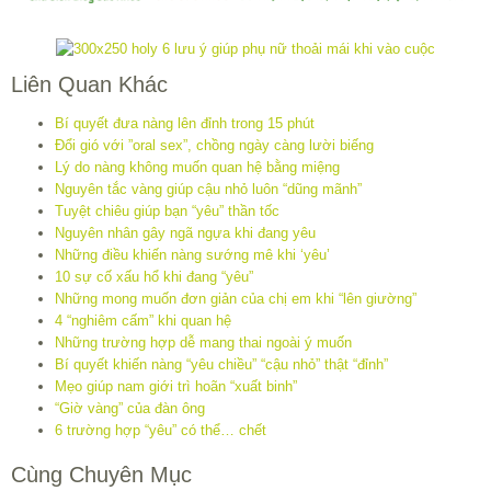
Liên Quan Khác
Bí quyết đưa nàng lên đỉnh trong 15 phút
Đổi gió với ”oral sex”, chồng ngày càng lười biếng
Lý do nàng không muốn quan hệ bằng miệng
Nguyên tắc vàng giúp cậu nhỏ luôn “dũng mãnh”
Tuyệt chiêu giúp bạn “yêu” thần tốc
Nguyên nhân gây ngã ngựa khi đang yêu
Những điều khiến nàng sướng mê khi ‘yêu’
10 sự cố xấu hổ khi đang “yêu”
Những mong muốn đơn giản của chị em khi “lên giường”
4 “nghiêm cấm” khi quan hệ
Những trường hợp dễ mang thai ngoài ý muốn
Bí quyết khiến nàng “yêu chiều” “cậu nhỏ” thật “đỉnh”
Mẹo giúp nam giới trì hoãn “xuất binh”
“Giờ vàng” của đàn ông
6 trường hợp “yêu” có thể… chết
Cùng Chuyên Mục