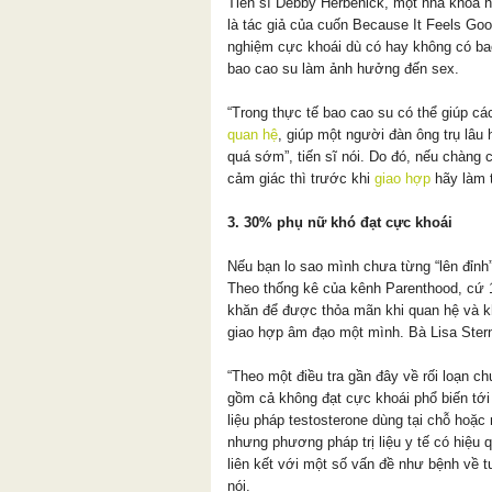
Tiến sĩ Debby Herbenick, một nhà khoa h
là tác giả của cuốn Because It Feels Goo
nghiệm cực khoái dù có hay không có ba
bao cao su làm ảnh hưởng đến sex.
“Trong thực tế bao cao su có thể giúp cá
quan hệ
, giúp một người đàn ông trụ lâu
quá sớm”, tiến sĩ nói. Do đó, nếu chàng 
cảm giác thì trước khi
giao hợp
hãy làm 
3. 30% phụ nữ khó đạt cực khoái
Nếu bạn lo sao mình chưa từng “lên đỉnh” 
Theo thống kê của kênh Parenthood, cứ 
khăn để được thỏa mãn khi quan hệ và k
giao hợp âm đạo một mình. Bà Lisa Stern
“Theo một điều tra gần đây về rối loạn c
gồm cả không đạt cực khoái phổ biến tới
liệu pháp testosterone dùng tại chỗ hoặc
nhưng phương pháp trị liệu y tế có hiệu
liên kết với một số vấn đề như bệnh về t
nói.