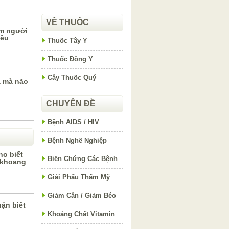
VỀ THUỐC
ẩm người
iều
Thuốc Tây Y
Thuốc Đông Y
Cây Thuốc Quý
à mà não
CHUYÊN ĐỀ
Bệnh AIDS / HIV
Bệnh Nghề Nghiệp
ho biết
Biến Chứng Các Bệnh
 khoang
Giải Phẩu Thẩm Mỹ
Giảm Cân / Giảm Béo
ận biết
Khoáng Chất Vitamin