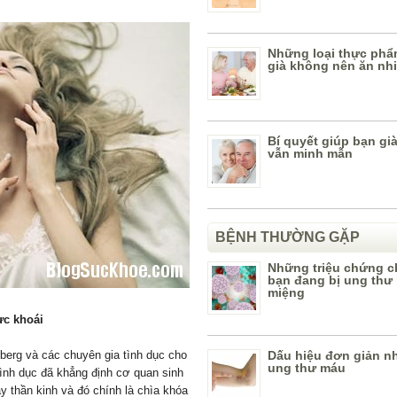
Những loại thực ph
già không nên ăn nh
Bí quyết giúp bạn gi
vẫn minh mẫn
BỆNH THƯỜNG GẶP
Những triệu chứng c
bạn đang bị ung thư
miệng
ực khoái
berg và các chuyên gia tình dục cho
Dấu hiệu đơn giản nh
ung thư máu
ình dục đã khẳng định cơ quan sinh
 thần kinh và đó chính là chìa khóa