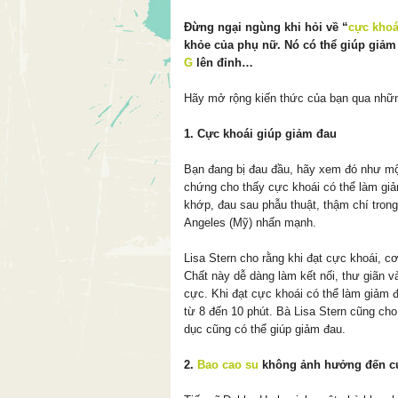
Đừng ngại ngùng khi hỏi về “
cực khoá
khỏe của phụ nữ. Nó có thể giúp giảm đ
G
lên đỉnh…
Hãy mở rộng kiến thức của bạn qua nhữn
1. Cực khoái giúp giảm đau
Bạn đang bị đau đầu, hãy xem đó như mộ
chứng cho thấy cực khoái có thể làm gi
khớp, đau sau phẫu thuật, thậm chí trong 
Angeles (Mỹ) nhấn mạnh.
Lisa Stern cho rằng khi đạt cực khoái, cơ 
Chất này dễ dàng làm kết nối, thư giãn v
cực. Khi đạt cực khoái có thể làm giảm 
từ 8 đến 10 phút. Bà Lisa Stern cũng cho
dục cũng có thể giúp giảm đau.
2.
Bao cao su
không ảnh hưởng đến c