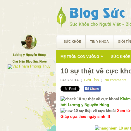
SỨC KHỎE
TIN Y KHOA
GIỚI TÍ
»
MẸ TRÒN CON VUÔNG
SỨC KHỎE 
10 sự thật về cực kh
04/07/2014
Giới Tính
No comments
Khám 
bởi Lương y Nguyễn Hùng
Xem tử 
Giáp dựa theo ngày sinh !!!