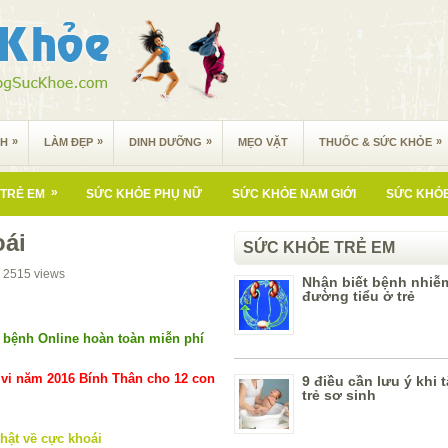
»
»
»
»
NH
LÀM ĐẸP
DINH DƯỠNG
MẸO VẶT
THUỐC & SỨC KHỎE
»
TRẺ EM
SỨC KHỎE PHỤ NỮ
SỨC KHỎE NAM GIỚI
SỨC KHỎE
oái
SỨC KHỎE TRẺ EM
2515
views
Nhận biết bệnh nhiễ
đường tiểu ở trẻ
bệnh Online hoàn toàn miễn phí
vi năm 2016 Bính Thân cho 12 con
9 điều cần lưu ý khi 
trẻ sơ sinh