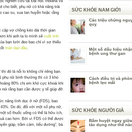
ọc nghiên cứu tại Đại học Indiana và
d cho biết, phụ nữ có khả năng trải
SỨC KHỎE NAM GIỚI
o cao su, xua tan huyễn hoặc rằng
Các triệu chứng ngu
quỵ
c cặp vợ chồng kéo dài thời gian
 hơn khi anh ta lo mình sẽ
xuất tinh
của bạn lười đeo bao chỉ vì sợ thiếu
tốt
màn dạo đầu
.
Một số dấu hiệu nhận
bệnh ung thư gan
thì đó là nỗi lo không chỉ riêng bạn.
1 phụ nữ bình thường thì có 3 khó
Cách điều trị và phò
bệnh lẹo mắt
hoảng 80% chị em khó cực khoái khi
 nói rằng bạn cần được y tế giúp đỡ.
hức năng tình dục ở nữ (FDS), bao
 43%. Do đó, đối với một số phụ nữ,
SỨC KHỎE NGƯỜI GIÀ
 một số thuốc uống có thể là hữu ích,
 quả cao hơn. Bởi vì FDS có thể được
Bấm huyệt ngay giữa
uyến giáp, trầm cảm, tiểu đường”, bà
tác dụng như thế nà