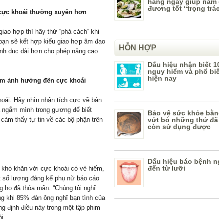
hàng ngày giúp nam 
đương tốt “trọng trá
 cực khoái thường xuyên hơn
iao hợp thì hãy thử “phá cách” khi
 bạn sẽ kết hợp kiểu giao hợp âm đạo
HỖN HỢP
ình dục dài hơn cho phép nâng cao
Dấu hiệu nhận biết 1
nguy hiểm và phổ bi
hiện nay
làm ảnh hưởng đến cực khoái
hoái. Hãy nhìn nhận tích cực về bản
là ngắm mình trong gương để biết
Bảo vệ sức khỏe bằn
cảm thấy tự tin về các bộ phận trên
vứt bỏ những thứ đã
còn sử dụng được
Dấu hiệu báo bệnh n
đến từ lưỡi
 khó khăn với cực khoái có vẻ hiếm,
ột số lượng đáng kể phụ nữ báo cáo
 họ đã thỏa mãn. “Chúng tôi nghĩ
g khi 85% đàn ông nghĩ bạn tình của
ng định điều này trong một tập phim
i.