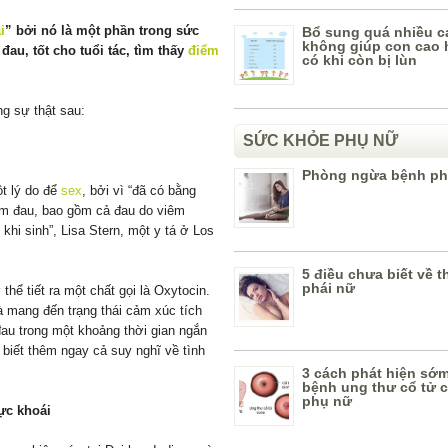
i
” bởi nó là một phần trong sức
Bổ sung quá nhiều c
không giúp con cao
au, tốt cho tuổi tác, tìm thấy
điểm
có khi còn bị lùn
g sự thật sau:
SỨC KHỎE PHỤ NỮ
Phòng ngừa bệnh ph
t lý do để
sex
, bởi vì “đã có bằng
ảm đau, bao gồm cả đau do viêm
khi sinh”, Lisa Stern, một y tá ở Los
5 điều chưa biết về 
phái nữ
thể tiết ra một chất gọi là Oxytocin.
à mang đến trạng thái cảm xúc tích
đau trong một khoảng thời gian ngắn
 biết thêm ngay cả suy nghĩ về tình
3 cách phát hiện sớ
bệnh ung thư cổ tử 
phụ nữ
ực khoái