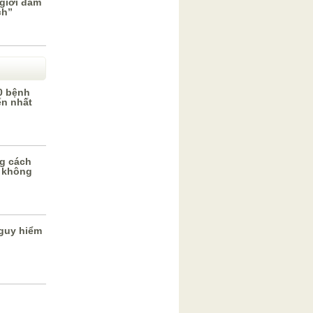
giới đảm
ch”
0 bệnh
ến nhất
g cách
 không
guy hiểm