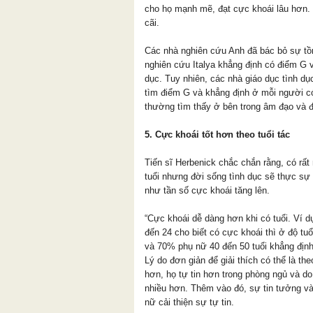
cho họ mạnh mẽ, đạt cực khoái lâu hơn.
cãi.
Các nhà nghiên cứu Anh đã bác bỏ sự tồn
nghiên cứu Italya khẳng định có điểm G v
dục. Tuy nhiên, các nhà giáo dục tình d
tìm điểm G và khẳng định ở mỗi người có
thường tìm thấy ở bên trong âm đạo và đặ
5. Cực khoái tốt hơn theo tuổi tác
Tiến sĩ Herbenick chắc chắn rằng, có rất 
tuổi nhưng đời sống tình dục sẽ thực sự
như tần số cực khoái tăng lên.
“Cực khoái dễ dàng hơn khi có tuổi. Ví d
đến 24 cho biết có cực khoái thì ở độ t
và 70% phụ nữ 40 đến 50 tuổi khẳng định 
Lý do đơn giản để giải thích có thể là th
hơn, họ tự tin hơn trong phòng ngủ và d
nhiều hơn. Thêm vào đó, sự tin tưởng và
nữ cải thiện sự tự tin.