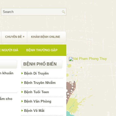
»
CHUYÊN ĐỀ
KHÁM BỆNH ONLINE
 NGƯỜI GIÀ
BỆNH THƯỜNG GẶP
BỆNH PHỔ BIẾN
m khuẩn
Bệnh Di Truyền
Bệnh Truyền Nhiễm
Bệnh Tuổi Teen
tắm cho
Bệnh Văn Phòng
Bệnh Về Mắt