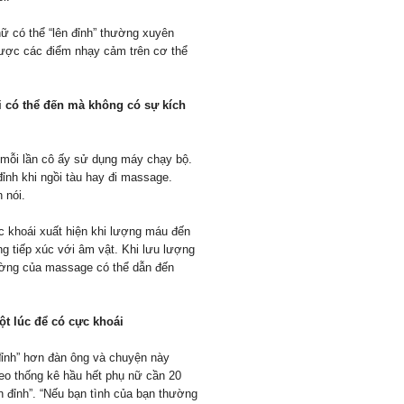
ữ có thể “lên đỉnh” thường xuyên
được các điểm nhạy cảm trên cơ thể
i có thể đến mà không có sự kích
 mỗi lần cô ấy sử dụng máy chạy bộ.
ỉnh khi ngồi tàu hay đi massage.
 nói.
ực khoái xuất hiện khi lượng máu đến
g tiếp xúc với âm vật. Khi lưu lượng
ường của massage có thể dẫn đến
ột lúc để có cực khoái
đỉnh” hơn đàn ông và chuyện này
heo thống kê hầu hết phụ nữ cần 20
ên đỉnh”. “Nếu bạn tình của bạn thường