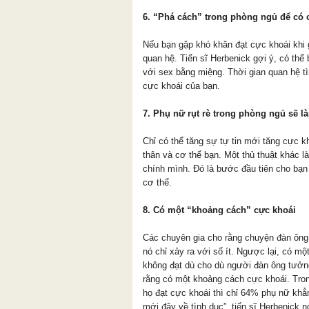
6. “Phá cách” trong phòng ngủ để có
Nếu bạn gặp khó khăn đạt cực khoái khi g
quan hệ. Tiến sĩ Herbenick gợi ý, có thể
với sex bằng miệng. Thời gian quan hệ t
cực khoái của bạn.
7. Phụ nữ rụt rè trong phòng ngủ sẽ 
Chỉ có thể tăng sự tự tin mới tăng cực k
thân và cơ thể bạn. Một thủ thuật khác 
chính mình. Đó là bước đầu tiên cho bạn 
cơ thể.
8. Có một “khoảng cách” cực khoái
Các chuyên gia cho rằng chuyện đàn ông
nó chỉ xảy ra với số ít. Ngược lại, có m
không đạt dù cho dù người đàn ông tưởng
rằng có một khoảng cách cực khoái. Tron
họ đạt cực khoái thì chỉ 64% phụ nữ khẳ
mới đây về tình dục”, tiến sĩ Herbenick nó