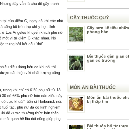
 Nhưng đây vẫn là chủ đề gây tranh
CÂY THUỐC QUÝ
 tại của điểm G, ngay cả khi các nhà
à công bố trên tạp chí y học tình
Cây sơn kê tiêu chữ
phong hàn
ục ở Los Angeles khuyến khích phụ nữ
 một vị trí điểm G khác nhau. Nó
c trưng bởi kết cấu “thô”.
Bài thuốc dân gian 
gan cổ trướng
nhiều điều đáng kêu ca khi nói tới
 được cải thiện với chất lượng cũng
MÓN ĂN BÀI THUỐC
ụ, trong khi chỉ có 61% phụ nữ từ 18
uổi 30 có 65% phụ nữ báo cáo điều này
Món ăn bài thuốc ch
bị thấp tim
có cực khoái”, tiến sĩ Herbenick nói.
eo tuổi tác, phụ nữ đã có kinh nghiệm
o đó dễ được thưởng thức bản thân
o mối quan hệ lâu dài cũng giúp phụ
Bài thuốc bổ từ thự