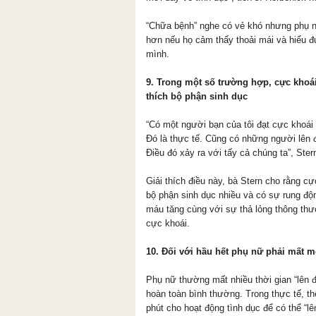
“Chữa bệnh” nghe có vẻ khó nhưng phụ n
hơn nếu họ cảm thấy thoải mái và hiểu 
mình.
9. Trong một số trường hợp, cực khoá
thích bộ phận sinh dục
“Có một người bạn của tôi đạt cực khoái
Đó là thực tế. Cũng có những người lên đ
Điều đó xảy ra với tấy cả chúng ta”, Stern
Giải thích điều này, bà Stern cho rằng c
bộ phận sinh dục nhiều và có sự rung độn
máu tăng cùng với sự thả lỏng thông th
cực khoái.
10. Đối với hầu hết phụ nữ phải mất m
Phụ nữ thường mất nhiều thời gian “lên 
hoàn toàn bình thường. Trong thực tế, t
phút cho hoạt động tình dục để có thể “l