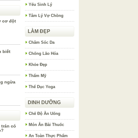
Yếu Sinh Lý
Tâm Lý Vợ Chồng
y cơ đột
LÀM ĐẸP
Chăm Sóc Da
 biết
Chống Lão Hóa
Khỏe Đẹp
Thẩm Mỹ
ng ngừa
Thể Dục Yoga
DINH DƯỠNG
Chế Độ Ăn Uống
Món Ăn Bài Thuốc
 trán có
o?
An Toàn Thực Phẩm