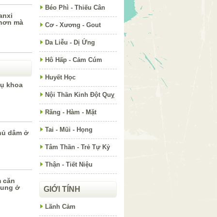
Béo Phì - Thiếu Cân
anxi
 hơn mà
Cơ - Xương - Gout
Da Liễu - Dị Ứng
Hô Hấp - Cảm Cúm
Huyết Học
ụ khoa
Nội Thần Kinh Đột Quỵ
Răng - Hàm - Mặt
Tai - Mũi - Họng
thủ dâm ở
Tâm Thần - Trẻ Tự Kỷ
Thận - Tiết Niệu
m căn
cung ở
GIỚI TÍNH
Lãnh Cảm