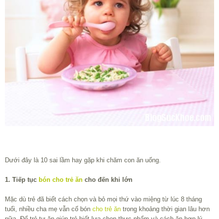
Dưới đây là 10 sai lầm hay gặp khi chăm con ăn uống.
1. Tiếp tục
bón cho trẻ ăn
cho đến khi lớn
Mặc dù trẻ đã biết cách chọn và bỏ mọi thứ vào miệng từ lúc 8 tháng
tuổi, nhiều cha mẹ vẫn cố bón
cho trẻ ăn
trong khoảng thời gian lâu hơn
nữa. Để trẻ tự ăn giúp trẻ biết lựa chọn thực phẩm và cách ăn hợp lý.