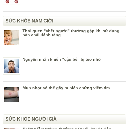
SỨC KHỎE NAM GIỚI
Thói quen “chết người” thường gặp khi sử dụng
bàn chải đánh răng
Nguyên nhân khiến “cậu bé” bị teo nhỏ
Mụn nhọt có thể gây ra biến chứng viêm tim
SỨC KHỎE NGƯỜI GIÀ