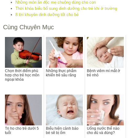
Những món ăn độc mẹ chuộng dùng cho con
Thời khóa biểu bổ sung dinh dưỡng cho trẻ khi ở trường
8 lời khuyên dinh dưỡng tốt cho bé
Cùng Chuyên Mục
Chọn thời điểm phù
Những thực phẩm
Bệnh viêm mí mắt ở
hợp cho trẻ học môn
khiến trẻ sâu răng
trẻ nhỏ
ngoại khóa
Trị ho cho trẻ dưới 5
Biểu hiện cảnh báo
Uống nước thế nào
tuổi
bé sẽ bị ốm
cho đủ và đúng?