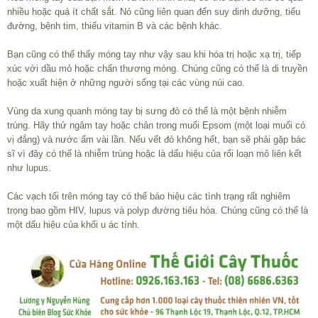
nhiều hoặc quá ít chất sắt. Nó cũng liên quan đến suy dinh dưỡng, tiểu
đường, bệnh tim, thiếu vitamin B và các bệnh khác.
Bạn cũng có thể thấy móng tay như vậy sau khi hóa trị hoặc xạ trị, tiếp
xúc với dầu mỏ hoặc chấn thương móng. Chúng cũng có thể là di truyền
hoặc xuất hiện ở những người sống tại các vùng núi cao.
Vùng da xung quanh móng tay bị sưng đỏ có thể là một bệnh nhiễm
trùng. Hãy thử ngâm tay hoặc chân trong muối Epsom (một loại muối có
vị đắng) và nước ấm vài lần. Nếu vết đỏ không hết, bạn sẽ phải gặp bác
sĩ vì đây có thể là nhiễm trùng hoặc là dấu hiệu của rối loạn mô liên kết
như lupus.
Các vạch tối trên móng tay có thể báo hiệu các tình trạng rất nghiêm
trọng bao gồm HIV, lupus và polyp đường tiêu hóa. Chúng cũng có thể là
một dấu hiệu của khối u ác tính.