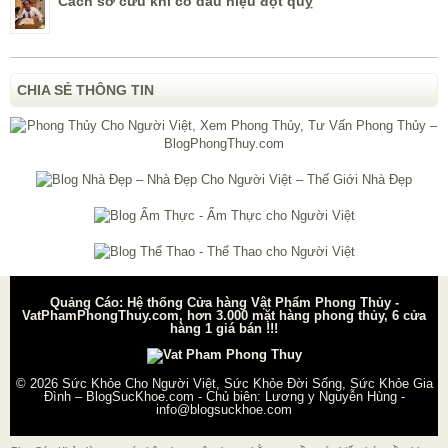
Cách sơ cứu khi có dấu hiệu đột quỵ
CHIA SẺ THÔNG TIN
Quảng Cáo: Hệ thống Cửa hàng Vật Phẩm Phong Thủy -
VatPhamPhongThuy.com, hơn 3.000 mặt hàng phong thủy, 6 cửa
hàng 1 giá bán !!!
© 2026
Sức Khỏe Cho Người Việt, Sức Khỏe Đời Sống, Sức Khỏe Gia
Đình – BlogSucKhoe.com
- Chủ biên:
Lương y Nguyễn Hùng
-
info@blogsuckhoe.com