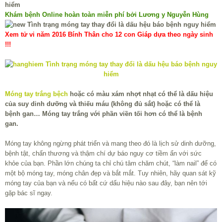
Khám bệnh Online hoàn toàn miễn phí bởi Lương y Nguyễn Hùng
Xem tử vi năm 2016 Bính Thân cho 12 con Giáp dựa theo ngày sinh
!!!
Móng tay trắng bệch
hoặc có màu xám nhợt nhạt có thể là dấu hiệu
của suy dinh dưỡng và thiếu máu (không đủ sắt) hoặc có thể là
bệnh gan… Móng tay trắng với phần viền tối hơn có thể là bệnh
gan.
Móng tay không ngừng phát triển và mang theo đó là lịch sử dinh dưỡng,
bệnh tật, chấn thương và thậm chí dự báo nguy cơ tiềm ẩn với sức
khỏe của bạn. Phần lớn chúng ta chỉ chú tâm chăm chút, “làm nail” để có
một bộ móng tay, móng chân đẹp và bắt mắt. Tuy nhiên, hãy quan sát kỹ
móng tay của bạn và nếu có bất cứ dấu hiệu nào sau đây, bạn nên tới
gặp bác sĩ ngay.