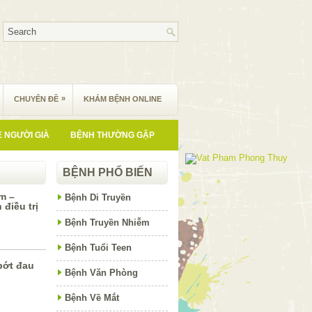
»
CHUYÊN ĐỀ
KHÁM BỆNH ONLINE
 NGƯỜI GIÀ
BỆNH THƯỜNG GẶP
BỆNH PHỔ BIẾN
êm –
Bệnh Di Truyền
điều trị
Bệnh Truyền Nhiễm
Bệnh Tuổi Teen
bớt đau
Bệnh Văn Phòng
Bệnh Về Mắt