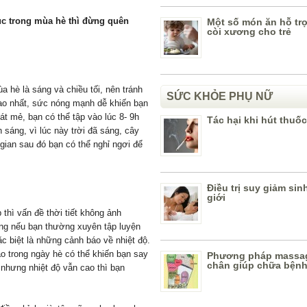
ục trong mùa hè thì đừng quên
Một số món ăn hỗ trợ 
còi xương cho trẻ
 hè là sáng và chiều tối, nên tránh
SỨC KHỎE PHỤ NỮ
̣ cao nhất, sức nóng mạnh dễ khiến bạn
mẻ, bạn có thể tập vào lúc 8- 9h
Tác hại khi hút thuốc
́ng, vì lúc này trời đã sáng, cây
Thời gian sau đó bạn có thể nghỉ ngơi để
Điều trị suy giảm sin
giới
 thì vấn đề thời tiết không ảnh
ng nếu bạn thường xuyên tập luyện
ặc biệt là những cảnh báo về nhiệt độ.
cao trong ngày hè có thể khiến bạn say
Phương pháp massa
chân giúp chữa bện
g nhưng nhiệt độ vẫn cao thì bạn