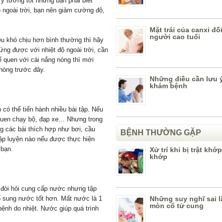
 ý tưởng tốt nhưng bạn phải biết
 ngoài trời, bạn nên giảm cường độ,
Mặt trái của canxi đố
người cao tuổi
̣u khó chịu hơn bình thường thì hãy
ng được với nhiệt độ ngoài trời, cần
 quen với cái nắng nóng thì mới
òng trước đây.​
Những điều cần lưu ý
khám bệnh
 có thể tiến hành nhiều bài tập. Nếu
hói quen chạy bộ, đạp xe… Nhưng trong
g các bài thích hợp như bơi, cầu
BỆNH THƯỜNG GẶP
tập luyện nào nếu được thực hiện
bạn.​
Xử trí khi bị trật khớp
khớp
g đòi hỏi cung cấp nước nhưng tập
 sung nước tốt hơn. Mất nước là 1
Những suy nghĩ sai l
mòn cổ tử cung
ệnh do nhiệt. Nước giúp quá trình