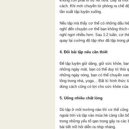
không còn phải lo sợ rét nữa. Đây là một
cách. Khi mới chuyển từ phòng ra chế độ
tần suất tập luyện xuống.
Nếu tập mà thấy cơ thể có những dấu hiê
nghĩ đến chuyện cơ thể bạn không thích ứ
nghỉ ngơi nhiều hơn. Sau 1-2 tuần, cơ thể
quay lại cường độ tập như đã tập trong ph
4. Đổi bài tập nếu cần thiết
Để tập luyện giữ dáng, giữ sức khỏe, bạn
những ngày mát, bạn có thể duy trì t
những ngày nóng, bạn có thể chuyển san
lông trong nhà, yoga… Bất kì hình thức 
đúng cách cũng có lợi cho sức khỏe của 
5. Uống nhiều chất lỏng
Dù tập ở môi trường nào thì cơ thể cũn
ngoài trời và tập vào mùa hè càng cần bổ
trong những yếu tố qan trọng gây ra các b
bài tiết mồ hôi diễn ra nhịp nhàng.