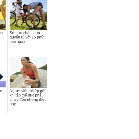
ch
Sở hữu chân thon
quyến rũ với 15 phút
mỗi ngày
am
Người viêm khớp gối
khi tập thể dục phải
chú ý đến những điều
này