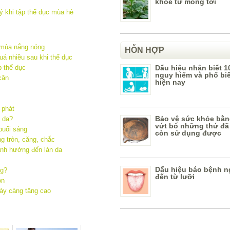
khỏe từ mồng tơi
 mùa nắng nóng
HỖN HỢP
uá nhiều sau khi thể dục
Dấu hiệu nhận biết 1
p thể dục
nguy hiểm và phổ bi
cân
hiện nay
 phát
Bảo vệ sức khỏe bằn
o da?
vứt bỏ những thứ đã
 buổi sáng
còn sử dụng được
g tròn, căng, chắc
ảnh hưởng đến làn da
Dấu hiệu báo bệnh n
ng?
đến từ lưỡi
ọn
ày càng tăng cao