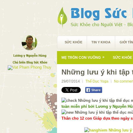
SỨC KHỎE
TIN Y KHOA
GIỚI TÍ
»
MẸ TRÒN CON VUÔNG
SỨC KHỎE 
Những lưu ý khi tập
29/07/2014
Thể Dục Yoga
No commen
toàn miễn phí bởi Lương y Nguyễn H
Thân cho 12 con Giáp dựa theo ngày si