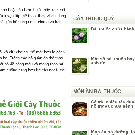
ộ cao hoặc lâu hơn 1 giờ, hãy xem xét
 luyện tập thể thao, thay vì chỉ dùng
CÂY THUỐC QUÝ
ể giúp bổ sung natri, clorua và kali
Bài thuốc chữa bệnh
ôi và giữ cho cơ thể mát hơn là cách
a hè. Tránh các bộ quần áo thể thao
Một số bài thuốc hay
anh tử
 một bộ đồ sáng màu và mang theo mũ
kem chống nắng hơn khi tập ngoài trời
MÓN ĂN BÀI THUỐC
Cá trôi nhiều tác dụn
hỗ trợ và chữa bệnh
Món ăn bổ dưỡng, tố