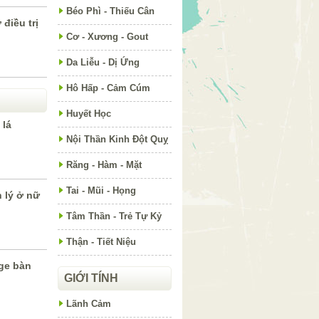
Béo Phì - Thiếu Cân
điều trị
Cơ - Xương - Gout
Da Liễu - Dị Ứng
Hô Hấp - Cảm Cúm
Huyết Học
 lá
Nội Thần Kinh Đột Quỵ
Răng - Hàm - Mặt
Tai - Mũi - Họng
h lý ở nữ
Tâm Thần - Trẻ Tự Kỷ
Thận - Tiết Niệu
ge bàn
h
GIỚI TÍNH
Lãnh Cảm