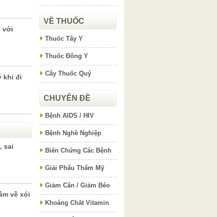
VỀ THUỐC
i với
Thuốc Tây Y
Thuốc Đông Y
Cây Thuốc Quý
 khi đi
CHUYÊN ĐỀ
Bệnh AIDS / HIV
Bệnh Nghề Nghiệp
, sai
Biến Chứng Các Bệnh
Giải Phẩu Thẩm Mỹ
Giảm Cân / Giảm Béo
ầm về xói
Khoáng Chất Vitamin