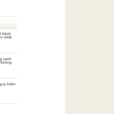
0 bệnh
ến nhất
g cách
 không
guy hiểm