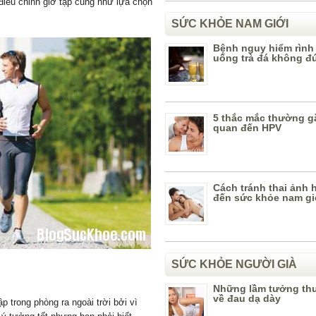
n điều chỉnh giờ tập cũng như lựa chọn
SỨC KHỎE NAM GIỚI
Bệnh nguy hiểm rình 
uống trà đá không đ
5 thắc mắc thường gặ
quan đến HPV
Cách tránh thai ảnh
đến sức khỏe nam gi
SỨC KHỎE NGƯỜI GIÀ
Những lầm tưởng th
về đau dạ dày
̣p trong phòng ra ngoài trời bởi vì