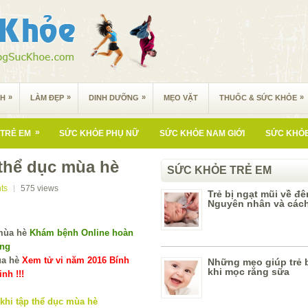
»
»
»
»
NH
LÀM ĐẸP
DINH DƯỠNG
MẸO VẶT
THUỐC & SỨC KHỎE
»
TRẺ EM
SỨC KHỎE PHỤ NỮ
SỨC KHỎE NAM GIỚI
SỨC KHỎE
 thể dục mùa hè
SỨC KHỎE TRẺ EM
ts
575
views
Trẻ bị ngạt mũi về đ
Nguyên nhân và cách 
Khám bệnh Online hoàn
ùng
Xem tử vi năm 2016 Bính
Những mẹo giúp trẻ 
khi mọc răng sữa
nh !!!