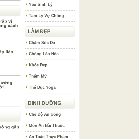
Yếu Sinh Lý
Tâm Lý Vợ Chồng
rập vì
úng cách
LÀM ĐẸP
Chăm Sóc Da
p liên
Chống Lão Hóa
Khỏe Đẹp
Thẩm Mỹ
 hưởng
ới
Thể Dục Yoga
DINH DƯỠNG
Chế Độ Ăn Uống
Món Ăn Bài Thuốc
ường gặp
An Toàn Thực Phẩm