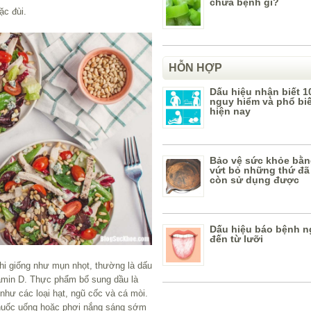
chữa bệnh gì?
ặc đùi.
HỖN HỢP
Dấu hiệu nhận biết 1
nguy hiểm và phổ bi
hiện nay
Bảo vệ sức khỏe bằn
vứt bỏ những thứ đã
còn sử dụng được
Dấu hiệu báo bệnh n
đến từ lưỡi
hi giống như mụn nhọt, thường là dấu
itamin D. Thực phẩm bổ sung dầu là
như các loại hạt, ngũ cốc và cá mòi.
thuốc uống hoặc phơi nắng sáng sớm