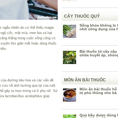
CÂY THUỐC QUÝ
Sống khỏe không lo 
ơ ngẫu nhiên do cơ thể thiếu magie.
nhờ công dụng của 
 ngũ cốc, mật mía, men bia và hạt
à căng thẳng trong cuộc sống cũng có
g xuyên thư giãn mắt hoặc dùng thuốc
hiều.
Bài thuốc từ cây câu
chữa huyết áp, chón
MÓN ĂN BÀI THUỐC
 của đường tiêu hóa và các vấn đề
ên cứu về ảnh hưởng qua lại của ruột
Món ăn bài thuốc hỗ 
 thể gây ra mụn trứng cá ở phụ nữ. Sử
trị phù thũng cho bà
a lactobacillus acidophilus giúp
Quả bầu được dùng 