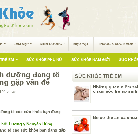
»
»
»
»
NH
LÀM ĐẸP
DINH DƯỠNG
MẸO VẶT
THUỐC & SỨC KHỎE
»
TRẺ EM
SỨC KHỎE PHỤ NỮ
SỨC KHỎE NAM GIỚI
SỨC KHỎE
nh dưỡng đang tố
SỨC KHỎE TRẺ EM
ng gặp vấn đề
Những quan niệm sai
chăm sóc trẻ sơ sinh
101
views
Bé có thể ăn cà chua
í bởi Lương y Nguyễn Hùng