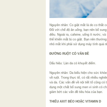
Nguyên nhân: Co giật mắt là do co thắt c
Đối với chế độ ăn uống, bạn nên bổ sung
điều. Ngoài ra, cafeine, uống ít nước, v
thể khiến mắt bị co giật. Bạn nên thườn
nhỏ mắt khi phải sử dụng máy tính quá n
ĐƯỜNG RUỘT CÓ VẤN ĐỀ
Dấu hiệu: Làn da có khuyết điểm.
Nguyên nhân: Da biểu hiện cho sức khỏe
về ruột. Trong thực tế, có rất nhiều nghi
và da. Các vấn đề về nội tiết tố cũng có
dụng một chất bổ sung men vi sinh có chứ
giảm bớt các vấn đề tiêu hóa của bạn.
THIẾU AXIT BÉO HOẶC VITAMIN D