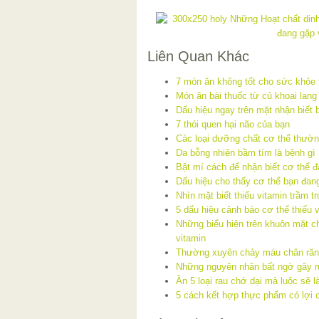
Liên Quan Khác
7 món ăn không tốt cho sức khỏe 
Món ăn bài thuốc từ củ khoai lang
Dấu hiệu ngay trên mặt nhận biết b
7 thói quen hại não của bạn
Các loại dưỡng chất cơ thể thườn
Da bỗng nhiên bầm tím là bệnh gì 
Bật mí cách để nhận biết cơ thể đ
Dấu hiệu cho thấy cơ thể bạn đang
Nhìn mặt biết thiếu vitamin trầm t
5 dấu hiệu cảnh báo cơ thể thiếu 
Những biểu hiện trên khuôn mặt ch
vitamin
Thường xuyên chảy máu chân răng
Những nguyên nhân bất ngờ gây r
Ăn 5 loại rau chớ dại mà luộc sẽ l
5 cách kết hợp thực phẩm có lợi 