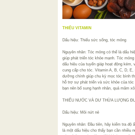
THIẾU VITAMIN
Dấu hiệu: Thiếu sức sống, tóc mỏng
Nguyên nhân: Tóc mỏng có thể là dấu hiệu 
giúp phát triển tóc khỏe mạnh. Tóc mỏng
dấu hiệu của tuyến giáp hoạt động kém, 
cung cấp cho tóc. Vitamin A, B, C, D, E,
dưỡng chính giúp chu kỳ mọc tóc bình th
hỗ trợ sự phát triển và sức khỏe của tóc
bạn nên bổ sung hạnh nhân, quả mâm xô
THIẾU NƯỚC VÀ DƯ THỪA LƯỢNG 
Dấu hiệu: Môi nứt nẻ
Nguyên nhân: Đầu tiên, hãy kiểm tra độ 
là một dấu hiệu cho thấy bạn cần nhiều 