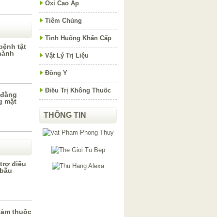
Oxi Cao Áp
Tiêm Chủng
Tình Huống Khẩn Cấp
bệnh tật
hành
Vật Lý Trị Liệu
Đông Y
Điều Trị Không Thuốc
 đằng
g mặt
THÔNG TIN
trợ điều
 bầu
làm thuốc