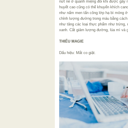
nứt nẻ ở quanh miệng đôi khi được gây r
huyết cao cũng có thể khuyến khích cand
như nấm men tấn công lớp hạ bì mỏng ở 
chỉnh lượng đường trong máu bằng cách
như tăng các loại thực phẩm như trứng, n
xanh. Cắt giảm lượng đường, lúa mì và g
THIẾU MAGIE
Dấu hiệu: Mắt co giật.