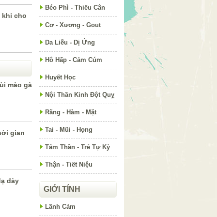
Béo Phì - Thiếu Cân
 khi cho
Cơ - Xương - Gout
Da Liễu - Dị Ứng
Hô Hấp - Cảm Cúm
Huyết Học
sùi mào gà
Nội Thần Kinh Đột Quỵ
Răng - Hàm - Mặt
Tai - Mũi - Họng
ời gian
Tâm Thần - Trẻ Tự Kỷ
Thận - Tiết Niệu
dạ dày
GIỚI TÍNH
Lãnh Cảm