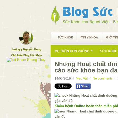
SỨC KHỎE
TIN Y KHOA
GIỚI TÍ
»
MẸ TRÒN CON VUÔNG
SỨC KHỎE 
Những Hoạt chất di
cáo sức khỏe bạn đa
14/05/2019
Mẹo Vặt
No comments
Khám bệnh Online hoàn toàn miễn ph