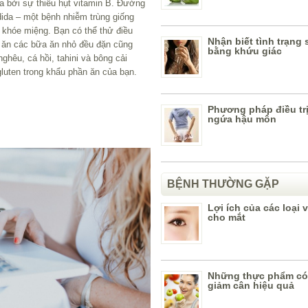
a bởi sự thiếu hụt vitamin B. Đường
ida – một bệnh nhiễm trùng giống
khóe miệng. Bạn có thể thử điều
Nhận biết tình trạng
 ăn các bữa ăn nhỏ đều đặn cũng
bằng khứu giác
ghêu, cá hồi, tahini và bông cải
luten trong khẩu phần ăn của bạn.
Phương pháp điều tr
ngứa hậu môn
BỆNH THƯỜNG GẶP
Lợi ích của các loại v
cho mắt
Những thực phẩm có
giảm cân hiệu quả