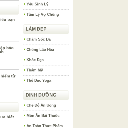
Yếu Sinh Lý
Tâm Lý Vợ Chồng
iều bạn
LÀM ĐẸP
Chăm Sóc Da
gặp báo
Chống Lão Hóa
nh
Khỏe Đẹp
Thẩm Mỹ
 hiểm từ
Thể Dục Yoga
DINH DƯỠNG
Chế Độ Ăn Uống
Món Ăn Bài Thuốc
ưa biết
An Toàn Thực Phẩm