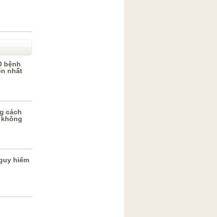
0 bệnh
ến nhất
g cách
 không
guy hiểm