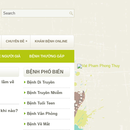
»
CHUYÊN ĐỀ
KHÁM BỆNH ONLINE
 NGƯỜI GIÀ
BỆNH THƯỜNG GẶP
BỆNH PHỔ BIẾN
 lầm về
Bệnh Di Truyền
Bệnh Truyền Nhiễm
Bệnh Tuổi Teen
 khi nào?
Bệnh Văn Phòng
Bệnh Về Mắt