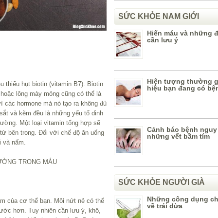
SỨC KHỎE NAM GIỚI
Hiến máu và những đ
cần lưu ý
Hiện tượng thường 
thiếu hụt biotin (vitamin B7). Biotin
hiệu bạn đang có bệ
 hoặc lông mày mỏng cũng có thể là
vì các hormone mà nó tạo ra không đủ
 sắt và kẽm đều là những yếu tố dinh
ường. Một loại vitamin tổng hợp sẽ
Cảnh báo bệnh nguy
 từ bên trong. Đối với chế độ ăn uống
những vết bầm tím
i và nấm.
ĐƯỜNG TRONG MÁU
SỨC KHỎE NGƯỜI GIÀ
Những công dụng ch
ẩm của cơ thể bạn. Môi nứt nẻ có thể
về trái dừa
nước hơn. Tuy nhiên cần lưu ý, khô,