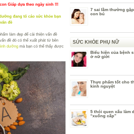
on Giáp dựa theo ngày sinh !!!
7 sai lầm thường gặp
con bú
hẩm làm đẹp để cải thiện vấn đề
vấn đề đó có thể xuất phát từ bên
SỨC KHỎE PHỤ NỮ
dinh dưỡng
mà bạn có thể thấy được
Biểu hiện của bệnh 
ở nữ giới
Thực phẩm tốt cho th
kinh nguyệt
5 thói quen xấu làm 
“xuống cấp”