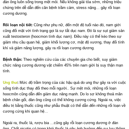
đàn ông luôn sống trong mệt mỏi. Nếu không giải tỏa sớm, những triệu
chứng trên dễ dẫn đến căn bệnh trầm cảm, stress nặng… gây rối loạn
cương dương.
Rối loạn nội tiết:
Cũng như phụ nữ, đến một độ tuổi nào đó, nam giới
cũng đối mặt với tình trạng gọi là sự tắt dục nam. Đó là sự sụt giảm sản
xuất testosteron (hoocmon tình dục nam). Điều này có thể kéo theo sự
giảm nhu cầu quan hệ, giảm khối lượng cơ, mật độ xương, thay đổi tính
khí và giảm năng lượng, gây ra rối loạn cương dương.
Bệnh thận:
Theo nghiên cứu của các chuyên gia cho biết, suy giảm
chức năng cương dương vật chiếm 45% trên nam giới bị suy thận mạn
tính.
Ung thư
:
Mức độ trầm trọng của các hậu quả do ung thư gây ra với cuộc
sống tình dục thay đổi theo mỗi người.. Sự mệt mỏi, những rối loạn
hoocmôn cũng dẫn đến giảm dục năng mạnh. Do lo sợ không thoả mãn
bệnh chăn gối, đàn ông cũng có thể không cương cứng. Ngoài ra, việc
điều trị bằng thuốc cũng như phẫu thuật có thể dẫn đến những rối loạn về
cương cứng khi quan hệ…
Ngoài ra, thuốc lá, rượu bia …cũng gây rỗi loạn cương dương ở đàn
ông. Chất nicotin có trong khói thuốc lá gây ảnh hưởng đến sự lưu thông