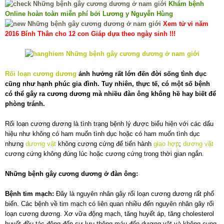
Khám bệnh
Online hoàn toàn miễn phí bởi Lương y Nguyễn Hùng
Xem tử vi năm
2016 Bính Thân cho 12 con Giáp dựa theo ngày sinh !!!
Rối loạn cương dương
ảnh hưởng rất lớn đến đời sống tình dục
cũng như hạnh phúc gia đình. Tuy nhiên, thực tế, có một số bệnh
có thể gây ra cương dương mà nhiều đàn ông không hề hay biết để
phòng tránh.
Rối loạn cương dương là tình trạng bệnh lý được biểu hiện với các dấu
hiệu như không có ham muốn tình dục hoặc có ham muốn tình dục
nhưng
dương vật
không cương cứng để tiến hành
giao hợp
;
dương vật
cương cứng không đúng lúc hoặc cương cứng trong thời gian ngắn.
Những bệnh gây cương dương ở đàn ông:
Bệnh tim mạch:
Đây là nguyên nhân gây rối loạn cương dương rất phổ
biến. Các bệnh về tim mạch có liên quan nhiều đến nguyên nhân gây rối
loạn cương dương. Xơ vữa động mạch, tăng huyết áp, tăng cholesterol
huyết đều tác động đến sự lưu thông máu đến dương vật và không cung