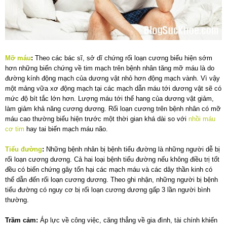
Mỡ máu
:
Theo các bác sĩ, sở dĩ chứng rối loạn cương biểu hiện sớm
hơn những biến chứng về tim mạch trên bệnh nhân tăng mỡ máu là do
đường kính động mạch của dương vật nhỏ hơn động mạch vành. Vì vậy
một mảng vữa xơ động mạch tại các mạch dẫn máu tới dương vật sẽ có
mức độ bít tắc lớn hơn. Lượng máu tới thể hang của dương vật giảm,
làm giảm khả năng cương dương. Rối loạn cương trên bệnh nhân có mỡ
máu cao thường biểu hiện trước một thời gian khá dài so với
nhồi máu
cơ tim
hay tai biến mạch máu não.
Tiểu đường
:
Những bệnh nhân bị bệnh tiểu đường là những người dễ bị
rối loạn cương dương. Cả hai loại bệnh tiểu đường nếu không điều trị tốt
đều có biến chứng gây tổn hại các mạch máu và các dây thần kinh có
thể dẫn đến rối loạn cương dương. Theo ghi nhận, những người bị bệnh
tiểu đường có nguy cơ bị rối loạn cương dương gấp 3 lần người bình
thường.
Trầm cảm:
Áp lực về công việc, căng thẳng về gia đình, tài chính khiến