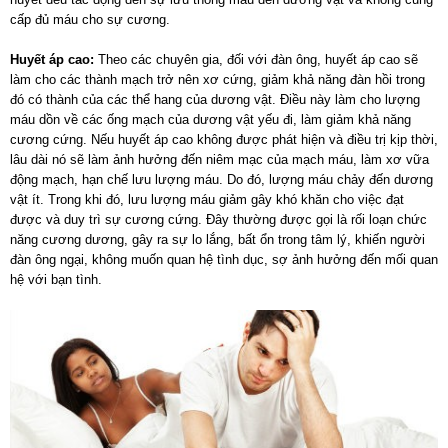
cấp đủ máu cho sự cương.
Huyết áp cao:
Theo các chuyên gia, đối với đàn ông, huyết áp cao sẽ
làm cho các thành mạch trở nên xơ cứng, giảm khả năng đàn hồi trong
đó có thành của các thể hang của dương vật. Điều này làm cho lượng
máu dồn về các ống mạch của dương vật yếu đi, làm giảm khả năng
cương cứng. Nếu huyết áp cao không được phát hiện và điều trị kịp thời,
lâu dài nó sẽ làm ảnh hưởng đến niêm mạc của mạch máu, làm xơ vữa
động mạch, hạn chế lưu lượng máu. Do đó, lượng máu chảy đến dương
vật ít. Trong khi đó, lưu lượng máu giảm gây khó khăn cho việc đạt
được và duy trì sự cương cứng. Đây thường được gọi là rối loạn chức
năng cương dương, gây ra sự lo lắng, bất ổn trong tâm lý, khiến người
đàn ông ngại, không muốn quan hệ tình dục, sợ ảnh hưởng đến mối quan
hệ với bạn tình.