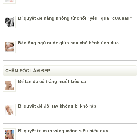
Bí quyết để nàng không từ chối “yêu” qua “cửa sau”
Đàn ông ngủ nude giúp hạn chế bệnh tình dục
CHĂM SÓC LÀM ĐẸP
Để làn da cổ trắng muốt kiêu sa
Bí quyết để đôi tay không bị khô ráp
Bí quyết trị mụn vùng mông siêu hiệu quả