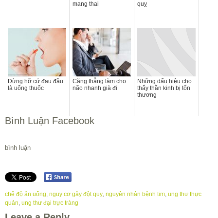
mang thai
quỵ
Đừng hỡ cứ đau đầu
Căng thẳng làm cho
Những dấu hiệu cho
là uống thuốc
não nhanh già đi
thấy thần kinh bị tổn
thương
Bình Luận Facebook
bình luận
chế độ ăn uống
,
nguy cơ gây đột quỵ
,
nguyên nhân bệnh tim
,
ung thư thực
quản
,
ung thư đại trực tràng
Leave a Reply