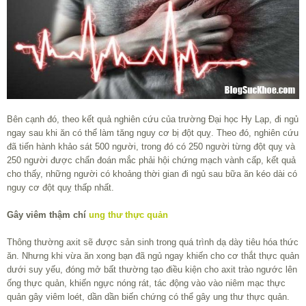
Bên cạnh đó, theo kết quả nghiên cứu của trường Đại học Hy Lạp, đi ngủ
ngay sau khi ăn có thể làm tăng nguy cơ bị đột quỵ. Theo đó, nghiên cứu
đã tiến hành khảo sát 500 người, trong đó có 250 người từng đột quỵ và
250 người được chẩn đoán mắc phải hội chứng mạch vành cấp, kết quả
cho thấy, những người có khoảng thời gian đi ngủ sau bữa ăn kéo dài có
nguy cơ đột quỵ thấp nhất.
Gây viêm thậm chí
ung thư thực quản
Thông thường axit sẽ được sản sinh trong quá trình dạ dày tiêu hóa thức
ăn. Nhưng khi vừa ăn xong bạn đã ngủ ngay khiến cho cơ thắt thực quản
dưới suy yếu, đóng mở bất thường tạo điều kiện cho axit trào ngước lên
ống thực quản, khiến ngực nóng rát, tác động vào vào niêm mạc thực
quản gây viêm loét, dần dần biến chứng có thể gây ung thư thực quản.