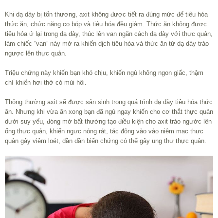
Khi dạ dày bị tổn thương, axit không được tiết ra đúng mức để tiêu hóa
thức ăn, chức năng co bóp và tiêu hóa đều giảm. Thức ăn không được
tiêu hóa ứ lại trong dạ dày, thúc lên van ngăn cách dạ dày với thực quản,
làm chiếc “van” này mở ra khiến dịch tiêu hóa và thức ăn từ dạ dày trào
ngược lên thực quản.
Triệu chứng này khiến bạn khó chịu, khiến ngủ không ngon giấc, thậm
chí khiến hơi thở có mùi hôi.
Thông thường axit sẽ được sản sinh trong quá trình dạ dày tiêu hóa thức
ăn. Nhưng khi vừa ăn xong bạn đã ngủ ngay khiến cho cơ thắt thực quản
dưới suy yếu, đóng mở bất thường tạo điều kiện cho axit trào ngước lên
ống thực quản, khiến ngực nóng rát, tác động vào vào niêm mạc thực
quản gây viêm loét, dần dần biến chứng có thể gây ung thư thực quản.