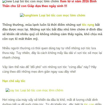
Xem tử vi năm 2016 Bính
Thân cho 12 con Giáp dựa theo ngày sinh !!!
Thông thường, mùa lạnh luôn là thời điểm những sợi
tóc rụng
bắt
đầu được mọc lại. Những sợi tóc bắt đầu nhú lởm chởm ở đỉnh đầu
sẽ khiến rất nhiều quý cô không những cảm thấy ngứa, khó chịu mà
còn cực kì mất thẩm mỹ.
Nhiều người thường có thói quen dùng tay tự nhổ những sợi tóc lưa
thưa này. Tuy nhiên, đây là cách không mấy lâu dài vì sợi tóc sẽ mọc lại
nhanh chóng.
Vậy làm thế nào để “đối phó” với những sợi tóc “cứng đầu” này? Hãy
cùng theo dõi những mẹo đơn giản ngay sau đây nhé!
Hạn chế sấy tóc
Hơi nóng của máy sấy sẽ khiến da dầu bị khô, mất đi lượng chất dinh
dưỡng tiết ra để nuôi chân tóc. Từ đó khiến tóc, đặc biệt là
tóc con
phần