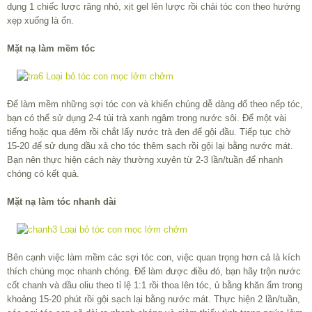
dụng 1 chiếc lược răng nhỏ, xịt gel lên lược rồi chải tóc con theo hướng
xẹp xuống là ổn.
Mặt nạ làm mềm tóc
Để làm mềm những sợi tóc con và khiến chúng dễ dàng đổ theo nếp tóc,
bạn có thể sử dụng 2-4 túi trà xanh ngâm trong nước sôi. Để một vài
tiếng hoặc qua đêm rồi chắt lấy nước trà đen để gội đầu. Tiếp tục chờ
15-20 để sử dụng dầu xả cho tóc thêm sạch rồi gội lại bằng nước mát.
Bạn nên thực hiện cách này thường xuyên từ 2-3 lần/tuần để nhanh
chóng có kết quả.
Mặt nạ làm tóc nhanh dài
Bên cạnh việc làm mềm các sợi tóc con, việc quan trọng hơn cả là kích
thích chúng mọc nhanh chóng. Để làm được điều đó, bạn hãy trộn nước
cốt chanh và dầu oliu theo tỉ lệ 1:1 rồi thoa lên tóc, ủ bằng khăn ấm trong
khoảng 15-20 phút rồi gội sạch lại bằng nước mát. Thực hiện 2 lần/tuần,