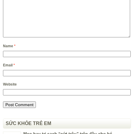
Name
*
Email
*
Website
SỨC KHỎE TRẺ EM
Mẹo hay trị sạch “cứt trâu” trên đầu cho bé