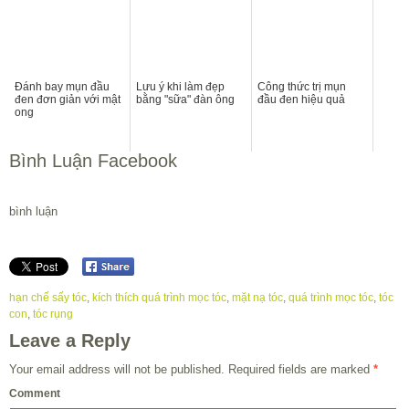
Đánh bay mụn đầu
Lưu ý khi làm đẹp
Công thức trị mụn
đen đơn giản với mật
bằng "sữa" đàn ông
đầu đen hiệu quả
ong
Bình Luận Facebook
bình luận
hạn chế sấy tóc
,
kích thích quá trình mọc tóc
,
mặt nạ tóc
,
quá trình mọc tóc
,
tóc
con
,
tóc rụng
Leave a Reply
Your email address will not be published.
Required fields are marked
*
Comment