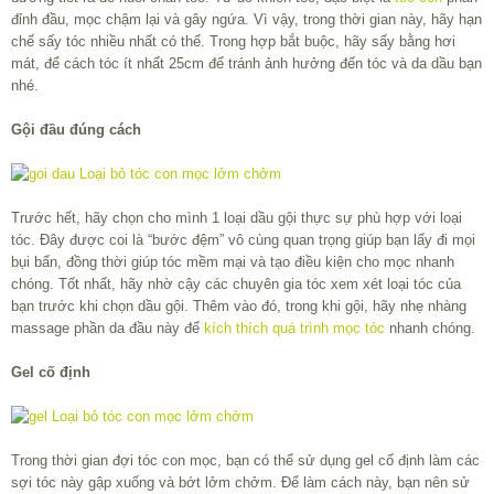
đỉnh đầu, mọc chậm lại và gây ngứa. Vì vậy, trong thời gian này, hãy hạn
chế sấy tóc nhiều nhất có thể. Trong hợp bắt buộc, hãy sấy bằng hơi
mát, để cách tóc ít nhất 25cm để tránh ảnh hưởng đến tóc và da dầu bạn
nhé.
Gội đầu đúng cách
Trước hết, hãy chọn cho mình 1 loại dầu gội thực sự phù hợp với loại
tóc. Đây được coi là “bước đệm” vô cùng quan trọng giúp bạn lấy đi mọi
bụi bẩn, đồng thời giúp tóc mềm mại và tạo điều kiện cho mọc nhanh
chóng. Tốt nhất, hãy nhờ cậy các chuyên gia tóc xem xét loại tóc của
bạn trước khi chọn dầu gội. Thêm vào đó, trong khi gội, hãy nhẹ nhàng
massage phần da đầu này để
kích thích quá trình mọc tóc
nhanh chóng.
Gel cố định
Trong thời gian đợi tóc con mọc, bạn có thể sử dụng gel cố định làm các
sợi tóc này gập xuống và bớt lởm chởm. Để làm cách này, bạn nên sử