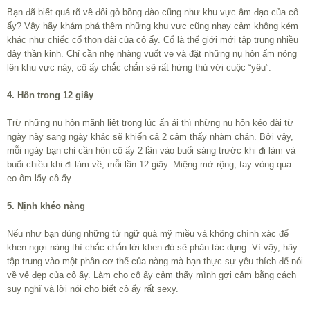
Bạn đã biết quá rõ về đôi gò bồng đào cũng như khu vực âm đạo của cô
ấy? Vậy hãy khám phá thêm những khu vực cũng nhạy cảm không kém
khác như chiếc cổ thon dài của cô ấy. Cổ là thế giới mới tập trung nhiều
dây thần kinh. Chỉ cần nhẹ nhàng vuốt ve và đặt những nụ hôn ấm nóng
lên khu vực này, cô ấy chắc chắn sẽ rất hứng thú với cuộc “yêu”.
4. Hôn trong 12 giây
Trừ những nụ hôn mãnh liệt trong lúc ấn ái thì những nụ hôn kéo dài từ
ngày này sang ngày khác sẽ khiến cả 2 cảm thấy nhàm chán. Bởi vậy,
mỗi ngày bạn chỉ cần hôn cô ấy 2 lần vào buổi sáng trước khi đi làm và
buổi chiều khi đi làm về, mỗi lần 12 giây. Miệng mở rộng, tay vòng qua
eo ôm lấy cô ấy
5. Nịnh khéo nàng
Nếu như bạn dùng những từ ngữ quá mỹ miều và không chính xác để
khen ngợi nàng thì chắc chắn lời khen đó sẽ phản tác dụng. Vì vậy, hãy
tập trung vào một phần cơ thể của nàng mà bạn thực sự yêu thích để nói
về vẻ đẹp của cô ấy. Làm cho cô ấy cảm thấy mình gợi cảm bằng cách
suy nghĩ và lời nói cho biết cô ấy rất sexy.