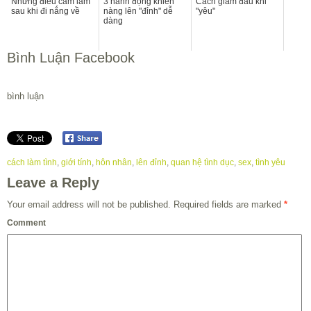
Những điều cấm làm
3 hành động khiến
Cách giảm đau khi
sau khi đi nắng về
nàng lên "đỉnh" dễ
"yêu"
dàng
Bình Luận Facebook
bình luận
cách làm tình
,
giới tính
,
hôn nhân
,
lên đỉnh
,
quan hệ tình dục
,
sex
,
tình yêu
Leave a Reply
Your email address will not be published.
Required fields are marked
*
Comment