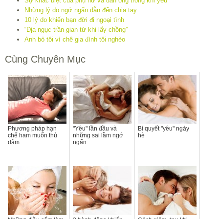
Sự khác biệt của phụ nữ và đàn ông trong khi yêu
Những lý do ngớ ngẩn dẫn đến chia tay
10 lý do khiến bạn đời đi ngoại tình
“Địa ngục trần gian từ khi lấy chồng”
Anh bỏ tôi vì chê gia đình tôi nghèo
Cùng Chuyên Mục
Phương pháp hạn
"Yêu" lần đầu và
Bí quyết "yêu" ngày
chế ham muốn thủ
những sai lầm ngớ
hè
dâm
ngẩn