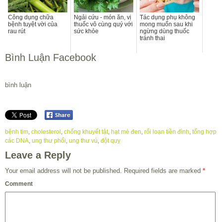
Công dụng chữa
Ngải cứu - món ăn, vị
Tác dụng phụ không
bệnh tuyệt vời của
thuốc vô cùng quý với
mong muốn sau khi
rau rút
sức khỏe
ngừng dùng thuốc
tránh thai
Bình Luận Facebook
bình luận
bệnh tim
,
cholesterol
,
chống khuyết tật
,
hạt mè đen
,
rối loạn tiền đình
,
tổng hợp
các DNA
,
ung thư phổi
,
ung thư vú
,
đột quỵ
Leave a Reply
Your email address will not be published.
Required fields are marked
*
Comment