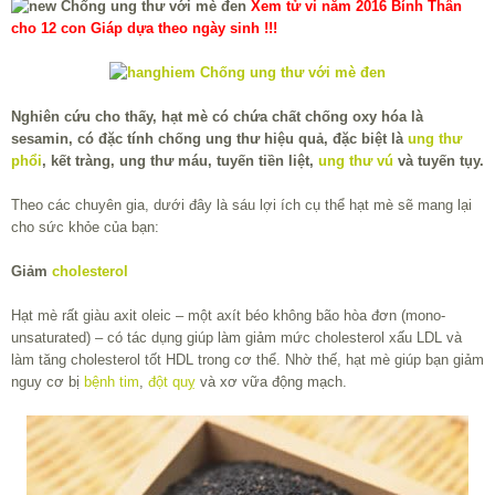
Xem tử vi năm 2016 Bính Thân
cho 12 con Giáp dựa theo ngày sinh !!!
Nghiên cứu cho thấy, hạt mè có chứa chất chống oxy hóa là
sesamin, có đặc tính chống ung thư hiệu quả, đặc biệt là
ung thư
phổi
, kết tràng, ung thư máu, tuyến tiền liệt,
ung thư vú
và tuyến tụy.
Theo các chuyên gia, dưới đây là sáu lợi ích cụ thể hạt mè sẽ mang lại
cho sức khỏe của bạn:
Giảm
cholesterol
Hạt mè rất giàu axit oleic – một axít béo không bão hòa đơn (mono-
unsaturated) – có tác dụng giúp làm giảm mức cholesterol xấu LDL và
làm tăng cholesterol tốt HDL trong cơ thể. Nhờ thế, hạt mè giúp bạn giảm
nguy cơ bị
bệnh tim
,
đột quỵ
và xơ vữa động mạch.