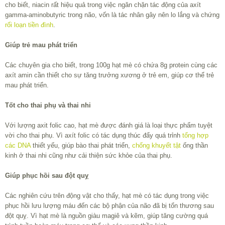
cho biết, niacin rất hiệu quả trong việc ngăn chặn tác động của axít
gamma-aminobutyric trong não, vốn là tác nhân gây nên lo lắng và chứng
rối loạn tiền đình
.
Giúp trẻ mau phát triển
Các chuyên gia cho biết, trong 100g hạt mè có chứa 8g protein cùng các
axít amin cần thiết cho sự tăng trưởng xương ở trẻ em, giúp cơ thể trẻ
mau phát triển.
Tốt cho thai phụ và thai nhi
Với lượng axit folic cao, hạt mè được đánh giá là loại thực phẩm tuyệt
vời cho thai phụ. Vì axít folic có tác dụng thúc đẩy quá trỉnh
tổng hợp
các DNA
thiết yếu, giúp bào thai phát triển,
chống khuyết tật
ống thần
kinh ở thai nhi cũng như cải thiện sức khỏe của thai phụ.
Giúp phục hồi sau đột quỵ
Các nghiên cứu trên động vật cho thấy, hạt mè có tác dụng trong việc
phục hồi lưu lượng máu đến các bộ phận của não đã bị tổn thương sau
đột quỵ. Vì hạt mè là nguồn giàu magiê và kẽm, giúp tăng cường quá