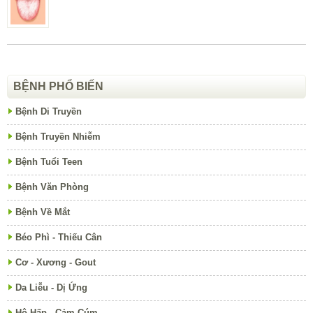
BỆNH PHỔ BIẾN
Bệnh Di Truyền
Bệnh Truyền Nhiễm
Bệnh Tuổi Teen
Bệnh Văn Phòng
Bệnh Về Mắt
Béo Phì - Thiếu Cân
Cơ - Xương - Gout
Da Liễu - Dị Ứng
Hô Hấp - Cảm Cúm