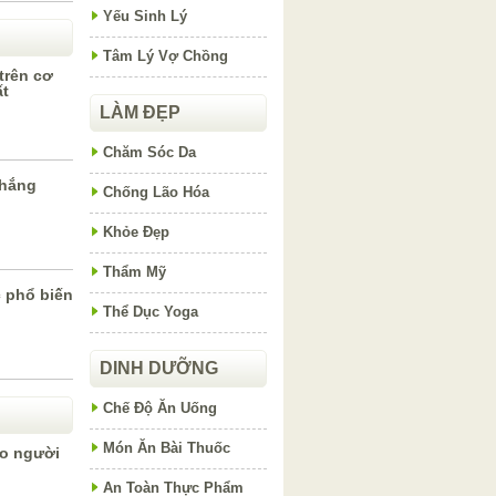
Yếu Sinh Lý
Tâm Lý Vợ Chồng
trên cơ
ất
LÀM ĐẸP
Chăm Sóc Da
thắng
Chống Lão Hóa
Khỏe Đẹp
Thẩm Mỹ
 phổ biến
Thể Dục Yoga
DINH DƯỠNG
Chế Độ Ăn Uống
Món Ăn Bài Thuốc
ho người
An Toàn Thực Phẩm