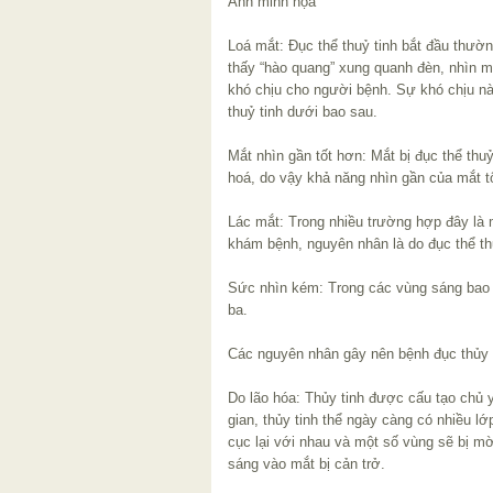
Ảnh minh họa
Loá mắt: Đục thể thuỷ tinh bắt đầu thườn
thấy “hào quang” xung quanh đèn, nhìn 
khó chịu cho người bệnh. Sự khó chịu này
thuỷ tinh dưới bao sau.
Mắt nhìn gần tốt hơn: Mắt bị đục thể thu
hoá, do vậy khả năng nhìn gần của mắt tố
Lác mắt: Trong nhiều trường hợp đây là m
khám bệnh, nguyên nhân là do đục thể thu
Sức nhìn kém: Trong các vùng sáng bao 
ba.
Các nguyên nhân gây nên bệnh đục thủy t
Do lão hóa: Thủy tinh được cấu tạo chủ 
gian, thủy tinh thể ngày càng có nhiều l
cục lại với nhau và một số vùng sẽ bị m
sáng vào mắt bị cản trở.