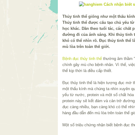
Thủy tinh thể giống như một thấu kín
Thủy tinh thể được cấu tạo chủ yếu từ
học khác. Dần theo tuổi tác, các chất 
đường đi của ánh sáng. Khi thủy tinh t
khó có thể nhìn rõ. Đục thủy tinh thể
mù lòa trên toàn thế giới.
Bệnh đục thủy tinh thể
thường âm thầm “t
chính gây mù cho bệnh nhân. Vì thế, việc 
thể kịp thời là điều cấp thiết.
Đục thủy tinh thể là hiện tượng đục mờ th
một thấu kính mà chúng ta nhìn xuyên qu
yếu từ nước, protein và một số chất hóa 
protein này sẽ kết đám và cản trở đường đ
đục càng nhiều, bạn càng khó có thể nhìn
hàng đầu dẫn đến mù lòa trên toàn thế gi
Một số triệu chứng nhận biết bệnh đục th