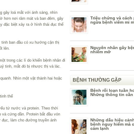
g gây loá mắt với ánh sáng, nhìn
Triệu chứng và cách
mờ hơn nơi râm mát và ban đêm, gây
ngừa bệnh viêm mi m
 đặc biệt xảy ra ở hình thái đục thể
ỷ tinh ban đầu có xu hướng cận thị
Nguyên nhân gây bệ
t lên.
nhiễm mỡ
ột trong các lí do khiến bệnh nhân đi
ỷ tinh, mắt đó bị nhược thị và lác.
quanh. Nhìn một vật thành hai hoặc
BỆNH THƯỜNG GẶP
Bệnh rối loạn tuần h
Những thông tin cần 
inh thể
yếu tứ nước và protein. Theo thới
ớp và cứng dần. Protein bắt đầu vón
Những dấu hiệu cản
ờ đục, làm cho đường truyền ánh
bệnh nguy hiểm mà c
cảm lạnh