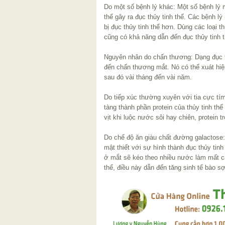
Do một số bệnh lý khác: Một số bệnh lý 
thể gây ra đục thủy tinh thể. Các bệnh l
bị đục thủy tinh thể hơn. Dùng các loại 
cũng có khả năng dẫn đến đục thủy tinh t
Nguyên nhân do chấn thương: Dạng đục th
đến chấn thương mắt. Nó có thể xuát hi
sau đó vài tháng đến vài năm.
Do tiếp xúc thường xuyên với tia cực tí
tàng thành phần protein của thủy tinh th
vịt khi luộc nước sôi hay chiên, protein t
Do chế độ ăn giàu chất đường galactose:
mật thiết với sự hình thành đục thủy tinh
ở mắt sẽ kéo theo nhiều nước làm mất câ
thể, điều này dẫn đến tăng sinh tế bào sợ