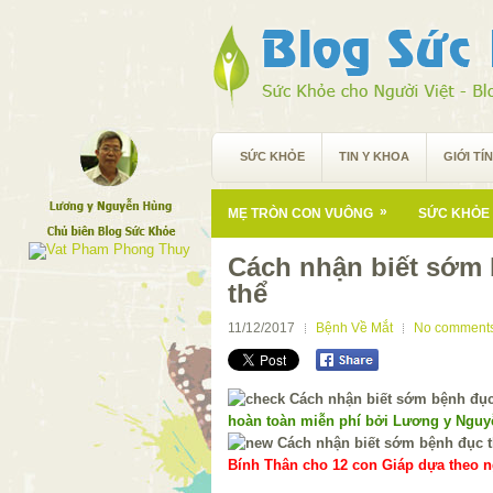
SỨC KHỎE
TIN Y KHOA
GIỚI TÍ
»
MẸ TRÒN CON VUÔNG
SỨC KHỎE 
Cách nhận biết sớm 
thể
11/12/2017
Bệnh Về Mắt
No comment
hoàn toàn miễn phí bởi Lương y Ngu
Bính Thân cho 12 con Giáp dựa theo ng