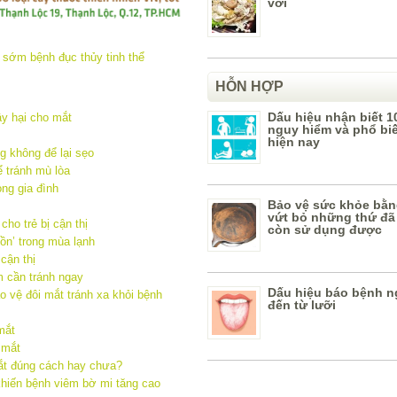
vời
HỖN HỢP
Dấu hiệu nhận biết 1
y hại cho mắt
nguy hiểm và phổ bi
hiện nay
g không để lại sẹo
 tránh mù lòa
ng gia đình
Bảo vệ sức khỏe bằn
vứt bỏ những thứ đã
ho trẻ bị cận thị
còn sử dụng được
ồn’ trong mùa lạnh
cận thị
 cần tránh ngay
Dấu hiệu báo bệnh n
 vệ đôi mắt tránh xa khỏi bệnh
đến từ lưỡi
mắt
 mắt
ắt đúng cách hay chưa?
khiến bệnh viêm bờ mi tăng cao