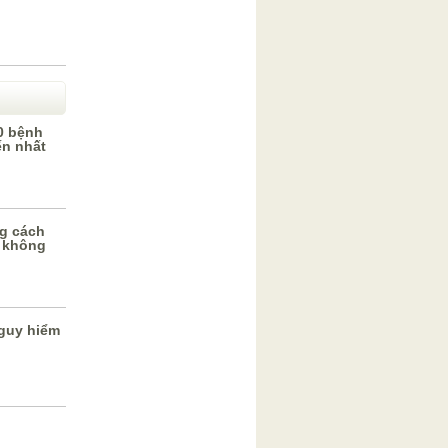
0 bệnh
ến nhất
g cách
 không
guy hiểm