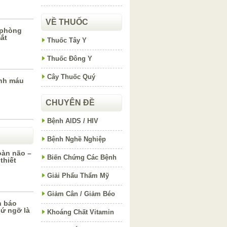
VỀ THUỐC
 phòng
ắt
Thuốc Tây Y
Thuốc Đông Y
Cây Thuốc Quý
nh máu
CHUYÊN ĐỀ
Bệnh AIDS / HIV
Bệnh Nghề Nghiệp
oàn não –
Biến Chứng Các Bệnh
thiết
Giải Phẩu Thẩm Mỹ
Giảm Cân / Giảm Béo
h báo
ứ ngỡ là
Khoáng Chất Vitamin