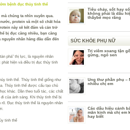
Tiêu chảy, sốt hay s
không phải là dấu hi
h mà chúng ta nhìn xuyên qua.
thấybé mọc răng
 nước, protein và một số chất hóa
protein này sẽ kết đám và cản trở
hể bị đục càng nhiều, bạn càng
 là nguyên nhân hàng đầu dẫn đến
SỨC KHỎE PHỤ NỮ
Trị viêm xoang tận g
gừng, ngó sen
àn phá” thị lực, là nguyên nhân
phát hiện và điều trị đục thủy tinh
Ung thư phần phụ – N
ủy tinh thể. Thủy tinh thể giống như
nhiều chị em
a. Thủy tinh thể được cấu tạo chủ
học khác. Dần theo tuổi tác, các chất
i của ánh sáng. Khi thủy tinh thể bị
 rõ. Đục thủy tinh thể là nguyên nhân
Các dấu hiệu cảnh bá
ới.
mãn kinh mà chị em 
hay biết
ủy tinh thể