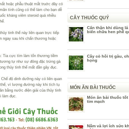
mắt hoặc phẫu thuật mắt truớc đây có
ý mãn tính cũng có thể làm cho bạn dễ
thuốc kháng viêm steroid quá nhiều
CÂY THUỐC QUÝ
hể.
Cẩn thận khi dùng lá
biển chữa hen phế q
ủy tinh thể này liên quan trực tiếp
ện ngay sau khi chấn thương hoặc
m: Tia cực tím làm tổn thương tiềm
Cây cỏ hôi trị gàu, c
họng
ể tương tự như sự đông đặc trứng gà
rong thủy tinh thể mất dần gây đục.
 Chế độ dinh dưỡng này có liên quan
 thể, vì lượng đường này khi tích tụ
MÓN ĂN BÀI THUỐC
n bằng nước điện giải của thủy tinh
i làm đục.
Món ăn bài thuốc tố
tim mạch
Nấm và lợi ích sức k