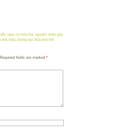
mắt
,
nguy cơ mùa lòa
,
nguyên nhân gây
h thể
,
triệu chứng đục thủy tinh thể
Required fields are marked
*