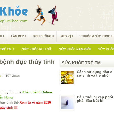
»
»
»
»
NH
LÀM ĐẸP
DINH DƯỠNG
MẸO VẶT
THUỐC & SỨC KHỎE
»
TRẺ EM
SỨC KHỎE PHỤ NỮ
SỨC KHỎE NAM GIỚI
SỨC KHỎE
bệnh đục thủy tinh
SỨC KHỎE TRẺ EM
Cách sử dụng dầu oli
sơ sinh và trẻ nhỏ
s
107
views
Khám bệnh Online
Bé 7 tuổi bị xẹp phổi
yễn Hùng
phải đầu bút bi
Xem tử vi năm 2016
ày sinh !!!