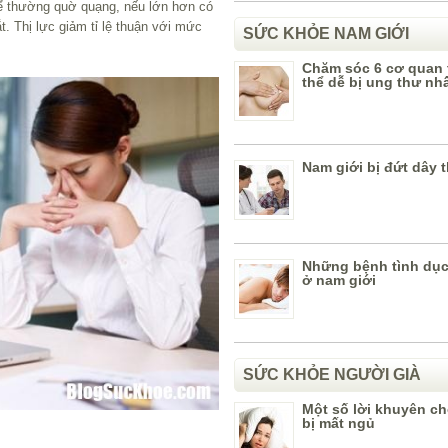
hể thường quờ quạng, nếu lớn hơn có
. Thị lực giảm tỉ lệ thuận với mức
SỨC KHỎE NAM GIỚI
Chăm sóc 6 cơ quan 
thể dễ bị ung thư nh
Nam giới bị đứt dây 
Những bệnh tình dục
ở nam giới
SỨC KHỎE NGƯỜI GIÀ
Một số lời khuyên c
bị mất ngủ