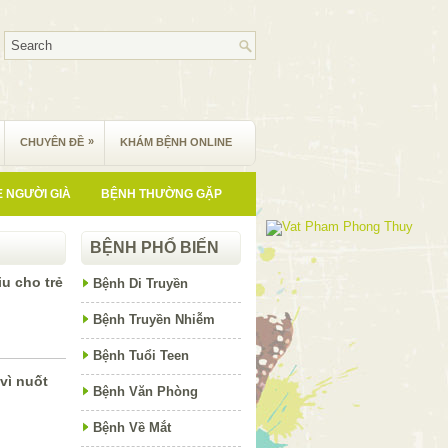
»
CHUYÊN ĐỀ
KHÁM BỆNH ONLINE
 NGƯỜI GIÀ
BỆNH THƯỜNG GẶP
BỆNH PHỔ BIẾN
u cho trẻ
Bệnh Di Truyền
Bệnh Truyền Nhiễm
Bệnh Tuổi Teen
 vì nuốt
Bệnh Văn Phòng
Bệnh Về Mắt