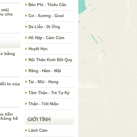
Béo Phì - Thiếu Cân
ổ mũi
ệu cho
Cơ - Xương - Gout
Da Liễu - Dị Ứng
Hô Hấp - Cảm Cúm
Huyết Học
ốc bằng
Nội Thần Kinh Đột Quỵ
Răng - Hàm - Mặt
Tai - Mũi - Họng
ỗi lo của
Tâm Thần - Trẻ Tự Kỷ
Thận - Tiết Niệu
o tiền
không hề
GIỚI TÍNH
Lãnh Cảm