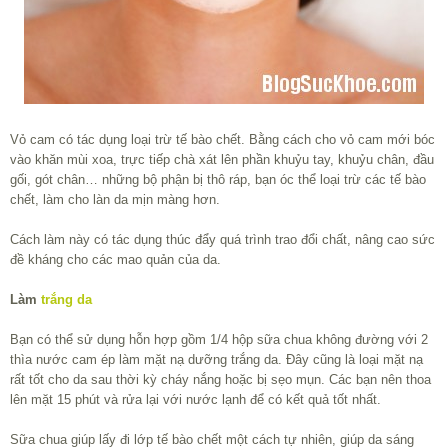
Vỏ cam có tác dụng loại trừ tế bào chết. Bằng cách cho vỏ cam mới bóc
vào khăn mùi xoa, trực tiếp chà xát lên phần khuỷu tay, khuỷu chân, đầu
gối, gót chân… những bộ phận bị thô ráp, bạn óc thể loại trừ các tế bào
chết, làm cho làn da mịn màng hơn.
Cách làm này có tác dụng thúc đẩy quá trình trao đổi chất, nâng cao sức
đề kháng cho các mao quản của da.
Làm
trắng da
Bạn có thể sử dụng hỗn hợp gồm 1/4 hộp sữa chua không đường với 2
thìa nước cam ép làm mặt nạ dưỡng trắng da. Đây cũng là loại mặt nạ
rất tốt cho da sau thời kỳ cháy nắng hoặc bị sẹo mụn. Các bạn nên thoa
lên mặt 15 phút và rửa lại với nước lạnh để có kết quả tốt nhất.
Sữa chua giúp lấy đi lớp tế bào chết một cách tự nhiên, giúp da sáng