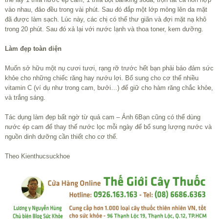
vào nhau, đảo đều trong vài phút. Sau đó đắp một lớp mỏng lên da mặt
đã được làm sạch. Lúc này, các chị có thể thư giãn và đợi mặt nạ khô
trong 20 phút. Sau đó xả lại với nước lạnh và thoa toner, kem dưỡng.
Làm đẹp toàn diện
Muốn sở hữu một nụ cươi tươi, rạng rỡ trước hết bạn phải bảo đảm sức
khỏe cho những chiếc răng hay nướu lợi. Bổ sung cho cơ thể nhiều
vitamin C (ví dụ như trong cam, bưởi…) để giữ cho hàm răng chắc khỏe,
và trắng sáng.
Tác dụng làm đẹp bất ngờ từ quả cam – Ảnh 6Bạn cũng có thể dùng
nước ép cam để thay thế nước lọc mỗi ngày để bổ sung lượng nước và
nguồn dinh dưỡng cần thiết cho cơ thể.
Theo Kienthucsuckhoe