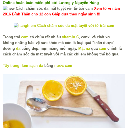
Online hoàn toàn miễn phí bởi Lương y Nguyễn Hùng
Xem tử vi năm
2016 Bính Thân cho 12 con Giáp dựa theo ngày sinh !!!
Trong trái
cam
có chứa rất nhiều
vitamin C
, canxi và chất xơ…
không những bảo vệ sức khỏe mà còn là loại quả “thần dược”
dưỡng
da
trắng đẹp, mịn màng mỗi ngày.
Mặt nạ
quả
cam
chính là
cách chăm sóc da mặt tuyệt vời mà các chị em không thể bỏ qua.
Tẩy trang
,
làm sạch da
bằng
nước cam