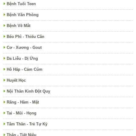
Bệnh Tuổi Teen
Bệnh Văn Phòng
Bệnh Về Mắt
Béo Phì - Thiếu Cân
Cơ - Xương - Gout
Da Liễu - Dị Ứng
Hô Hấp - Cảm Cúm
Huyết Học
Nội Thần Kinh Đột Quỵ
Răng - Hàm - Mặt
Tai - Mũi - Họng
Tâm Thần - Trẻ Tự Kỷ
Thận - Tiết Niệu