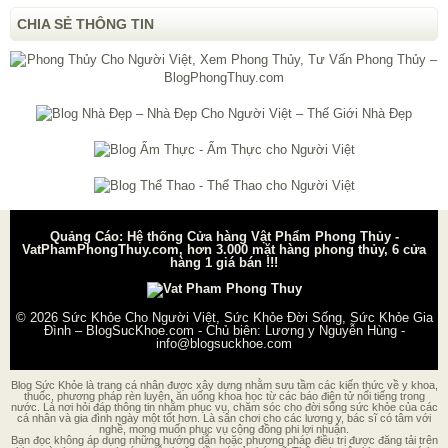
CHIA SẺ THÔNG TIN
Quảng Cáo: Hệ thống Cửa hàng Vật Phẩm Phong Thủy -
VatPhamPhongThuy.com, hơn 3.000 mặt hàng phong thủy, 6 cửa
hàng 1 giá bán !!!
© 2026
Sức Khỏe Cho Người Việt, Sức Khỏe Đời Sống, Sức Khỏe Gia
Đình – BlogSucKhoe.com
- Chủ biên:
Lương y Nguyễn Hùng
-
info@blogsuckhoe.com
Blog Sức Khỏe là trang cá nhân được xây dựng nhằm sưu tầm các kiến thức về y khoa,
thuốc, phương pháp rèn luyện, ăn uống khoa học từ các báo điện tử nổi tiếng trong
nước. Là nơi hỏi đáp thông tin nhằm phục vụ, chăm sóc cho đời sống sức khỏe của các
cá nhân và gia đình ngày một tốt hơn. Là sân chơi cho các lương y, bác sĩ có tâm với
nghề, mong muốn phục vụ cộng đồng phi lợi nhuận.
Bạn đọc không áp dụng những hướng dẫn hoặc phương pháp điều trị được đăng tải trên