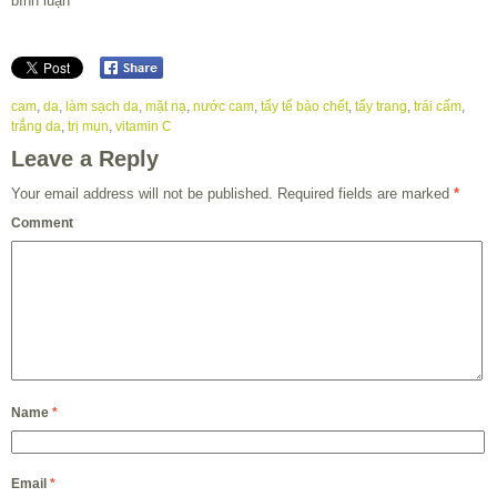
bình luận
cam
,
da
,
làm sạch da
,
mặt nạ
,
nước cam
,
tẩy tế bào chết
,
tẩy trang
,
trái cấm
,
trắng da
,
trị mụn
,
vitamin C
Leave a Reply
Your email address will not be published.
Required fields are marked
*
Comment
Name
*
Email
*