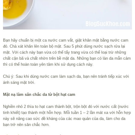
Bạn hãy chuẩn bị một ca nước cam vắt, giặt khăn mặt bằng nước cam
đó. Chà xát khăn lên toàn bộ mặt. Sau 5 phút dùng nước sạch rửa lại
mặt. Với cách này bạn vừa có thế tẩy trang vừa có thể loại trừ những
chất cặn bã và chất nhờn trên bề mặt da. Những bạn có làn da mẫn cảm
thì có thể hoàn toàn yên tâm khi sử dụng cách này.
Chú ý: Sau khi dùng nước cam làm sạch da, bạn nên tránh tiếp xúc với
ánh sáng mặt trời.
Mặt nạ làm săn chắc da từ bột hạt cam
Nghiền nhỏ 2 thìa to hạt cam thành bột, trộn bột đó với nước cất (nước
tinh khiết) tạo thành một hỗn hợp. Mỗi tuần 1 – 2 lần mát xa với hỗn hợp
này sẽ nâng cao sức đề kháng của các mao quản của da, làm cho da
bạn trở nên săn chắc hơn.