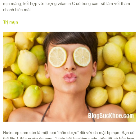
mịn màng, kết hợp với lượng vitamin C có trong cam sẽ làm vết thâm
nhanh biến mất.
Trị mụn
Nước ép cam còn là một loại “thần dược” đối với da mặt bị mụn. Bạn có
thể lấy 1 thìa nước ép cam, 1 thìa bột banking soda, trộn tất cả hỗn hợp