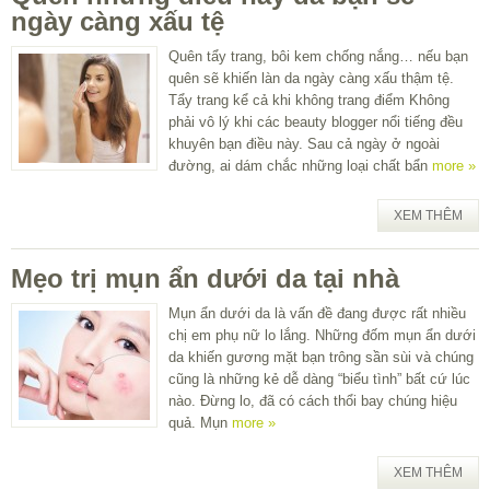
ngày càng xấu tệ
Quên tẩy trang, bôi kem chống nắng… nếu bạn
quên sẽ khiến làn da ngày càng xấu thậm tệ.
Tẩy trang kể cả khi không trang điểm Không
phải vô lý khi các beauty blogger nổi tiếng đều
khuyên bạn điều này. Sau cả ngày ở ngoài
đường, ai dám chắc những loại chất bẩn
more »
XEM THÊM
Mẹo trị mụn ẩn dưới da tại nhà
Mụn ẩn dưới da là vấn đề đang được rất nhiều
chị em phụ nữ lo lắng. Những đốm mụn ẩn dưới
da khiến gương mặt bạn trông sần sùi và chúng
cũng là những kẻ dễ dàng “biểu tình” bất cứ lúc
nào. Đừng lo, đã có cách thổi bay chúng hiệu
quả. Mụn
more »
XEM THÊM