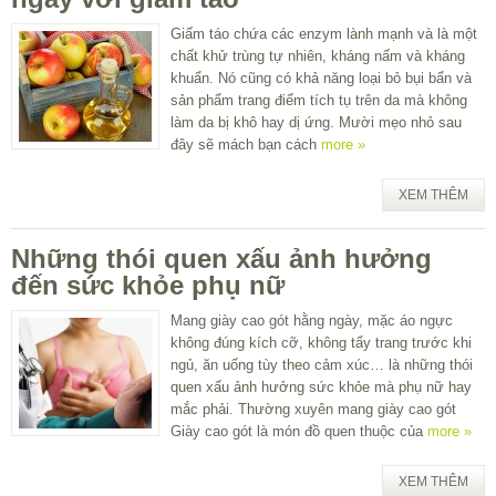
Giấm táo chứa các enzym lành mạnh và là một
chất khử trùng tự nhiên, kháng nấm và kháng
khuẩn. Nó cũng có khả năng loại bỏ bụi bẩn và
sản phẩm trang điểm tích tụ trên da mà không
làm da bị khô hay dị ứng. Mười mẹo nhỏ sau
đây sẽ mách bạn cách
more »
XEM THÊM
Những thói quen xấu ảnh hưởng
đến sức khỏe phụ nữ
Mang giày cao gót hằng ngày, mặc áo ngực
không đúng kích cỡ, không tẩy trang trước khi
ngủ, ăn uống tùy theo cảm xúc… là những thói
quen xấu ảnh hưởng sức khỏe mà phụ nữ hay
mắc phải. Thường xuyên mang giày cao gót
Giày cao gót là món đồ quen thuộc của
more »
XEM THÊM