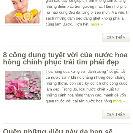
giản sau đây sẽ giúp chị em không còn lo lắng
những điểm xấu trên gương mặt. Hầu như phụ
nữ nào cũng đều đã từng bị sẹo mụn. Và việc trị
sạch những đám sẹo đáng ghét không phải ai
cũng làm được. Hơn hết,
more »
XEM THÊM
8 công dụng tuyệt vời của nước hoa
hồng chinh phục trái tim phái đẹp
Hoa hồng quả xứng với danh xưng “tốt gỗ, tốt
cả nước sơn” khi nó chẳng những đẹp, chẳng
những thơm, còn cực kỳ có ích cho công cuộc
làm đẹp. Trong đó, loại nước chiết xuất từ
những cánh hoa hồng thanh cao, mảnh dẻ vốn
quen thuộc với cái tên nước hoa hồng
more »
XEM THÊM
Quên những điều này da bạn sẽ