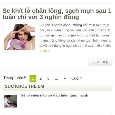
Se khít lỗ chân lông, sạch mụn sau 1
tuần chỉ với 3 nghìn đồng
Chỉ tốn 3 nghìn đồng, những nốt mụn mủ, mụn
bọc, mụn cám cũng sẽ biến mất sau 1 tuần Bất
cứ bạn gái nào cũng mơ ước có một làn da mịn
màng, trắng hồng và săn khỏe tuy nhiên mụn lại
là vấn đề đáng lo ngại sẽ có thể xuất hiện khiến
more »
XEM THÊM
Trang 1 của 5
1
2
3
...
»
Cuối »
SỨC KHỎE TRẺ EM
Trẻ bị viêm não có dấu hiệu tăng mạnh