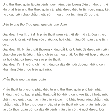
Ung thư thực quản là căn bệnh nguy hiểm, tiên lượng điều trị khó, vì thế
khi phát hiện ung thư thực quản cần phải được điều trị tích cực ngay, kết
hợp các biện pháp phẫu thuật sớm, hóa trị, xạ trị, nâng đỡ cơ thể.
Điều trị ung thư thực quản qua các giai đoạn:
Giai đoạn I và II: chỉ định phẫu thuật sớm và triệt để (mổ cắt đoạn thực
quản có khối u), kết hợp với chiếu xạ, hoá chất, nâng đỡ toàn trạng tích
cực.
Giai đoạn III: Phẫu thuật thường không cắt khối U triệt để được nên biện
pháp chủ yếu là điều trị bằng chiếu xạ, hoá chất. Có thể kết hợp chiếu xạ
và hoá chất cả trước và sau phẫu thuật.
Giai đoạn IV: Thường chỉ mở thông dạ dày để nuôi dưỡng, không còn
khả năng điều trị có hiệu quả nữa.
Phẫu thuật ung thư thực quản:
Phẫu thuật là phương pháp điều trị ung thư thực quản phổ biến nhất.
Thông thường, bác sĩ phẫu thuật cắt bỏ khối u cùng với tất cả hoặc một
phần thực quản, các hạch lân cận và các mô khác trong vùng phẫu thuật
(phẫu thuật cắt bỏ thực quản). Bác sĩ phẫu thuật nối các phần lành còn
lại của thực quản với dạ dày để bệnh nhân vẫn có thế nuốt được. Đôi