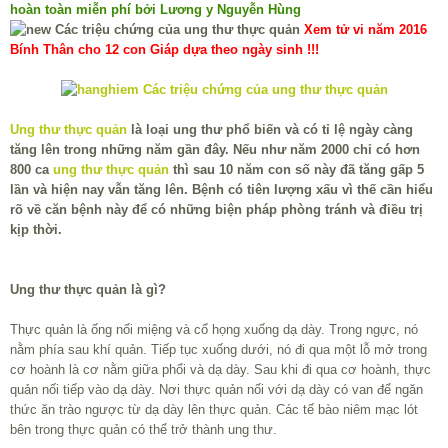
hoàn toàn miễn phí bởi Lương y Nguyễn Hùng
Xem tử vi năm 2016
Bính Thân cho 12 con Giáp dựa theo ngày sinh !!!
Ung thư thực quản
là loại ung thư phổ biến và có tỉ lệ ngày càng
tăng lên trong những năm gần đây. Nếu như năm 2000 chỉ có hơn
800 ca
ung thư thực quản
thì sau 10 năm con số này đã tăng gấp 5
lần và hiện nay vẫn tăng lên. Bệnh có tiên lượng xấu vì thế cần hiểu
rõ về căn bệnh này để có những biện pháp phòng tránh và điều trị
kịp thời.
Ung thư thực quản là gì?
Thực quản là ống nối miệng và cổ họng xuống dạ dày. Trong ngực, nó
nằm phía sau khí quản. Tiếp tục xuống dưới, nó đi qua một lỗ mở trong
cơ hoành là cơ nằm giữa phổi và dạ dày. Sau khi đi qua cơ hoành, thực
quản nối tiếp vào dạ dày. Nơi thực quản nối với dạ dày có van để ngăn
thức ăn trào ngược từ dạ dày lên thực quản. Các tế bào niêm mạc lót
bên trong thực quản có thể trở thành ung thư.