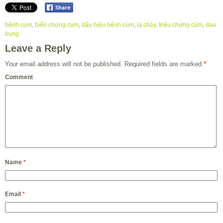
bệnh cúm
,
biến chứng cúm
,
dấu hiệu bệnh cúm
,
ỉa chảy
,
triệu chứng cúm
,
đau
bụng
Leave a Reply
Your email address will not be published.
Required fields are marked
*
Comment
Name
*
Email
*