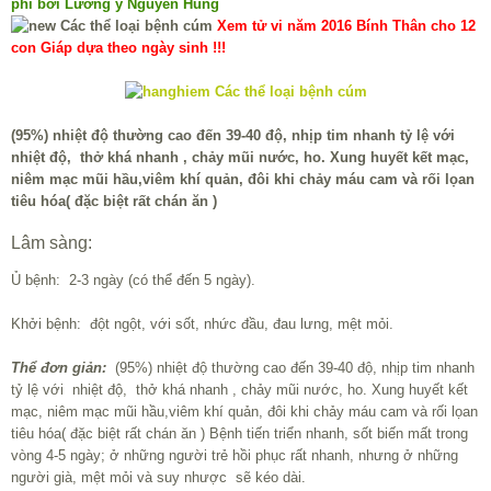
phí bởi Lương y Nguyễn Hùng
Xem tử vi năm 2016 Bính Thân cho 12
con Giáp dựa theo ngày sinh !!!
(95%) nhiệt độ thường cao đến 39-40 độ, nhịp tim nhanh tỷ lệ với
nhiệt độ, thở khá nhanh , chảy mũi nước, ho. Xung huyết kết mạc,
niêm mạc mũi hầu,viêm khí quản, đôi khi chảy máu cam và rối lọan
tiêu hóa( đặc biệt rất chán ăn )
Lâm sàng:
Ủ bệnh: 2-3 ngày (có thể đến 5 ngày).
Khởi bệnh: đột ngột, với sốt, nhức đầu, đau lưng, mệt mỏi.
Thể đơn giản:
(95%) nhiệt độ thường cao đến 39-40 độ, nhịp tim nhanh
tỷ lệ với nhiệt độ, thở khá nhanh , chảy mũi nước, ho. Xung huyết kết
mạc, niêm mạc mũi hầu,viêm khí quản, đôi khi chảy máu cam và rối lọan
tiêu hóa( đặc biệt rất chán ăn ) Bệnh tiến triển nhanh, sốt biến mất trong
vòng 4-5 ngày; ở những người trẻ hồi phục rất nhanh, nhưng ở những
người già, mệt mỏi và suy nhược sẽ kéo dài.