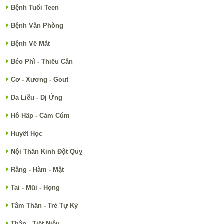
Bệnh Tuổi Teen
Bệnh Văn Phòng
Bệnh Về Mắt
Béo Phì - Thiếu Cân
Cơ - Xương - Gout
Da Liễu - Dị Ứng
Hô Hấp - Cảm Cúm
Huyết Học
Nội Thần Kinh Đột Quỵ
Răng - Hàm - Mặt
Tai - Mũi - Họng
Tâm Thần - Trẻ Tự Kỷ
Thận - Tiết Niệu