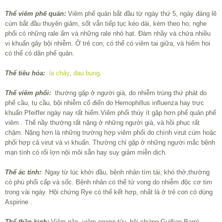
Thể viêm phế quản:
Viêm phế quản bắt đầu từ ngày thứ 5, ngày đáng lẽ
cúm bắt đầu thuyên giảm, sốt vẫn tiếp tục kéo dài, kèm theo ho; nghe
phổi có những rale ẩm và những rale nhỏ hạt. Đàm nhầy và chứa nhiều
vi khuẩn gây bội nhiễm. Ở trẻ con, có thể có viêm tai giữa, và hiếm hoi
có thể có dãn phế quản.
Thể tiêu hóa:
ỉa chảy
,
đau bụng
.
Thể viêm phổi:
thường gặp ở người già, do nhiễm trùng thứ phát do
phế cầu, tụ cầu, bội nhiễm cổ điển do Hemophillus influenza hay trực
khuẩn Pfeiffer ngày nay rất hiếm.Viêm phổi thùy ít gặp hơn phế quản phế
viêm . Thể nầy thường rất nặng ở những người già, và hồi phục rất
chậm. Nặng hơn là những trường hợp viêm phổi do chính virut cúm hoặc
phối hợp cả virut và vi khuẩn. Thường chỉ gặp ở những người mắc bệnh
mạn tính có rối lợn nội môi sẵn hay suy giảm miễn dịch.
Thể ác tính:
Ngay từ lúc khởi đầu, bệnh nhân tím tái, khó thở,thường
có phù phổi cấp và sốc. Bệnh nhân có thể tử vong do nhiễm độc cơ tim
trong vài ngày. Hội chứng Rye có thể kết hợp, nhất là ở trẻ con có dùng
Aspirine .
Thể thần kinh:
Viêm não, viêm ngang tủy, hội chứng Guillian Barré .