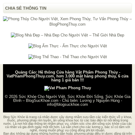
CHIA SẺ THÔNG TIN
Quảng Cáo: Hệ thống Cửa hàng Vật Phẩm Phong Thủy -
VatPhamPhongThuy.com, hơn 3.000 mặt hàng phong thủy, 6 cửa
hàng 1 giá bán !!!
© 2026
Sức Khỏe Cho Người Việt, Sức Khỏe Đời Sống, Sức Khỏe Gia
Đình – BlogSucKhoe.com
- Chủ biên:
Lương y Nguyễn Hùng
-
info@blogsuckhoe.com
Blog Sức Khỏe là trang cá nhân được xây dựng nhằm sưu tầm các kiến thức về y khoa,
thuốc, phương pháp rèn luyện, ăn uống khoa học từ các báo điện tử nổi tiếng trong
nước. Là nơi hỏi đáp thông tin nhằm phục vụ, chăm sóc cho đời sống sức khỏe của các
cá nhân và gia đình ngày một tốt hơn. Là sân chơi cho các lương y, bác sĩ có tâm với
nghề, mong muốn phục vụ cộng đồng phi lợi nhuận.
Bạn đọc không áp dụng những hướng dẫn hoặc phương pháp điều trị được đăng tải trên