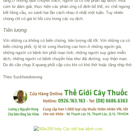
tăng.Ở những labo chuyên trách, người ta có thê phân lập được virut
cúm từ đàm giải; thực hiện các phản ứng cố định bổ thể, ức chế ngưng
kết hồng cầu, so sánh hai lần cách nhau ít nhất một tuần. Tuy nhiên
chúng chỉ có giá trị hồi cứu trong các vụ dịch.
Tiên lượng
Với những ca không có biến chứng, tiên lượng rất tốt. Với những ca có
biến chứng phổi, tỷ lệ tử vong thường cao hơn ở những người già,
những người có bệnh tim phổi mạn tính, những người suy giảm miễn
dịch, những người có bệnh chuyển hóa như đái đường, suy thận mạn.
Do đó cần chụp X-quang phổi cấp cứu khi có khó thở hoặc tăng nhịp thở.
Theo Suckhoedoisong