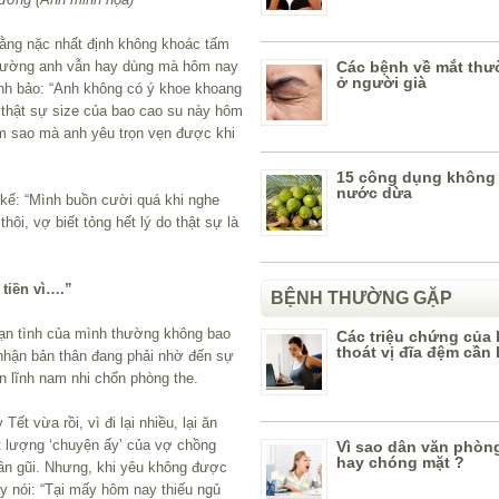
nằng nặc nhất định không khoác tấm
 thường anh vẫn hay dùng mà hôm nay
Các bệnh về mắt th
ở người già
Anh bảo: “Anh không có ý khoe khoang
̀ thật sự size của bao cao su này hôm
àm sao mà anh yêu trọn vẹn được khi
15 công dụng không
nước dừa
 kể: “Mình buồn cười quá khi nghe
ôi, vợ biết tỏng hết lý do thật sự là
tiền vì….”
BỆNH THƯỜNG GẶP
ạn tình của mình thường không bao
Các triệu chứng của
thoát vị đĩa đệm cần 
 nhận bản thân đang phải nhờ đến sự
ản lĩnh nam nhi chốn phòng the.
t vừa rồi, vì đi lại nhiều, lại ăn
t lượng ‘chuyện ấy’ của vợ chồng
Vì sao dân văn phòn
hay chóng mặt ?
 gần gũi. Nhưng, khi yêu không được
 nói: “Tại mấy hôm nay thiếu ngủ