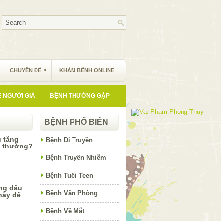
»
CHUYÊN ĐỀ
KHÁM BỆNH ONLINE
 NGƯỜI GIÀ
BỆNH THƯỜNG GẶP
BỆNH PHỔ BIẾN
u tăng
Bệnh Di Truyền
h thường?
Bệnh Truyền Nhiễm
Bệnh Tuổi Teen
ng dấu
Bệnh Văn Phòng
này để
Bệnh Về Mắt