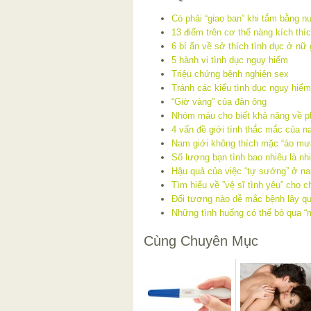
Có phải “giao ban” khi tắm bằng n
13 điểm trên cơ thể nàng kích thí
6 bí ẩn về sở thích tình dục ở nữ 
5 hành vi tình dục nguy hiểm
Triệu chứng bệnh nghiện sex
Tránh các kiểu tình dục nguy hiểm
“Giờ vàng” của đàn ông
Nhóm máu cho biết khả năng về p
4 vấn đề giới tính thắc mắc của n
Nam giới không thích mặc “áo mưa
Số lượng bạn tình bao nhiêu là nh
Hậu quả của việc “tự sướng” ở na
Tìm hiểu về ”vệ sĩ tình yêu” cho 
Đối tượng nào dễ mắc bệnh lây q
Những tình huống có thể bỏ qua “
Cùng Chuyên Mục