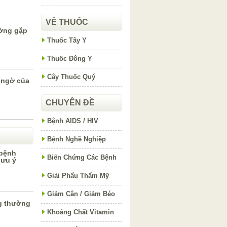
VỀ THUỐC
ường gặp
Thuốc Tây Y
Thuốc Đông Y
Cây Thuốc Quý
 ngờ của
CHUYÊN ĐỀ
Bệnh AIDS / HIV
Bệnh Nghề Nghiệp
 bệnh
Biến Chứng Các Bệnh
lưu ý
Giải Phẩu Thẩm Mỹ
Giảm Cân / Giảm Béo
g thường
Khoáng Chất Vitamin