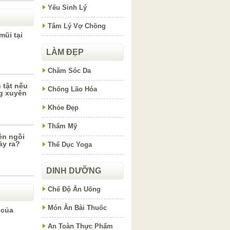
Yếu Sinh Lý
Tâm Lý Vợ Chồng
mũi tại
LÀM ĐẸP
Chăm Sóc Da
 tật nếu
Chống Lão Hóa
g xuyên
Khỏe Đẹp
Thẩm Mỹ
ên ngồi
ảy ra?
Thể Dục Yoga
DINH DƯỠNG
Chế Độ Ăn Uống
Món Ăn Bài Thuốc
 của
An Toàn Thực Phẩm