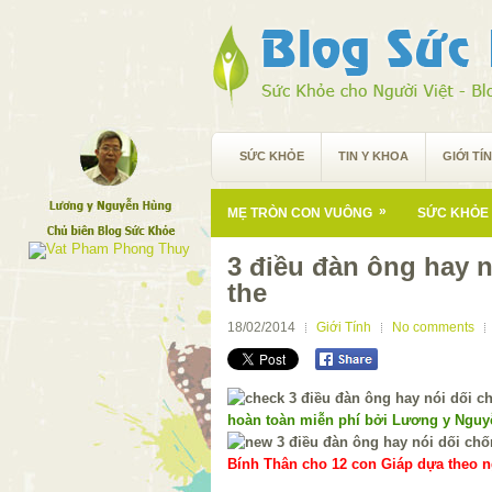
SỨC KHỎE
TIN Y KHOA
GIỚI TÍ
»
MẸ TRÒN CON VUÔNG
SỨC KHỎE 
3 điều đàn ông hay 
the
18/02/2014
Giới Tính
No comments
hoàn toàn miễn phí bởi Lương y Ngu
Bính Thân cho 12 con Giáp dựa theo ng