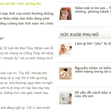
Viêm mũi ở trẻ em – T
chứng, phòng tránh v
i bạn tình của mình thường không
hư thừa nhận bản thân đang phải
ốc tăng cường bản lĩnh nam nhi chốn
SỨC KHỎE PHỤ NỮ
̀y”
Làm gì khi “yêu” bị 
ữ 32 tuổi tên Mai Thúy (Nhân viên lễ
ông nói chung và chồng Thúy nói riêng
h “chuyện ấy” mà có anh chàng vệ sĩ
Nguyên nhân và biểu
viêm màng trong tử 
́t bao cao su. Tuy thế, nhưng anh
̀ng vệ sĩ này khi ở trên giường.
̣ng nó, anh thường ngụy biện và nghĩ
anh bị dị ứng với loại bao này hay
20 vấn đề cảnh báo 
uá, không cho cảm giác mạnh hay
của chị em
 anh đang nghĩ gì. Chỉ vì anh muốn