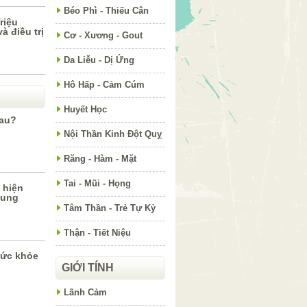
Béo Phì - Thiếu Cân
riệu
à điều trị
Cơ - Xương - Gout
Da Liễu - Dị Ứng
Hô Hấp - Cảm Cúm
Huyết Học
đau?
Nội Thần Kinh Đột Quỵ
Răng - Hàm - Mặt
Tai - Mũi - Họng
 hiện
cung
Tâm Thần - Trẻ Tự Kỷ
Thận - Tiết Niệu
sức khỏe
GIỚI TÍNH
Lãnh Cảm