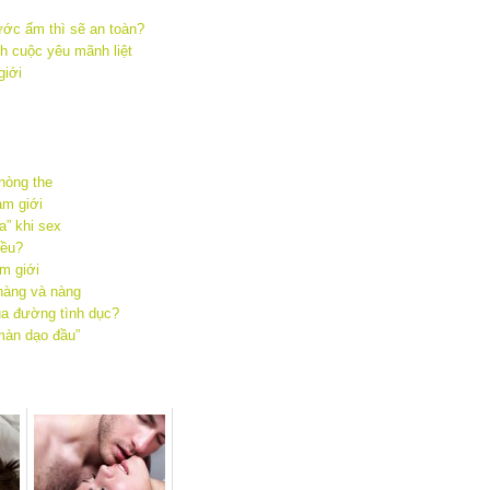
ước ấm thì sẽ an toàn?
ch cuộc yêu mãnh liệt
giới
hòng the
am giới
” khi sex
iều?
m giới
chàng và nàng
ua đường tình dục?
màn dạo đầu”