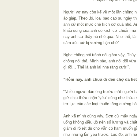
Người vợ này còn kể về một lần chồng 
áo giáp. Theo đó, loại bao cao su ngày
anh cứ một mực chê kích cỡ quá nhỏ. 
khẩu súng của anh có kích cỡ chuẩn ma
nay anh cứ thấy nó nhỏ quá. Như thế, l
cảm xúc cứ bị vướng bận chứ”.
Nghe chồng nói tránh nói giảm vậy, Thúy
chồng nói thế. Mình bảo, anh nói dối vừa th
gì rồi… Thế là anh lại nhe răng cười”.
“Hôm nay, anh chưa đi đến chợ đã hết 
“Nhiều người đàn ông trước mặt người b
giờ chịu thừa nhận “yếu” cũng như thừa
trợ lực của các loại thuốc tăng cường b
Anh xã mình cũng vậy. Đơn cử mấy ngày Tế
uống không điều độ nên số lượng và chấ
giảm đi rõ rệt dù cho vẫn có ham muốn
như những lần yêu trước. Lúc đó, anh hay