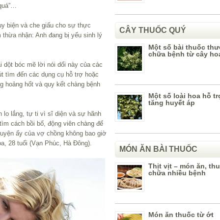
 quá”…
ụy biện và che giấu cho sự thực
CÂY THUỐC QUÝ
 thừa nhận: Anh đang bị yếu sinh lý
Một số bài thuốc th
chữa bệnh từ cây ho
dột bóc mẽ lời nói dối này của các
t tìm đến các dụng cụ hỗ trợ hoặc
g hoảng hốt và quy kết chàng bệnh
Một số loài hoa hỗ trợ
tăng huyết áp
 lắng, tự ti vì sĩ diện và sự hãnh
ìm cách bồi bổ, động viên chàng để
yện ấy của vợ chồng không bao giờ
a, 28 tuổi (Vạn Phúc, Hà Đông).
MÓN ĂN BÀI THUỐC
Thịt vịt – món ăn, th
chữa nhiều bệnh
Món ăn thuốc từ ớt