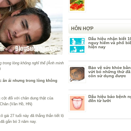
HỖN HỢP
Dấu hiệu nhận biết 1
nguy hiểm và phổ bi
hiện nay
 trong lòng không nghĩ thế (Ảnh minh
Bảo vệ sức khỏe bằn
)
vứt bỏ những thứ đã
còn sử dụng được
úc ân ái nhưng trong lòng không
Dấu hiệu báo bệnh n
 cột đối với chân dung thật của
đến từ lưỡi
ê Chân (Vân Hồ, HN)
́i 27 tuổi này đã thẳng thắn tiết lộ
 đã gắn bó 3 năm nay.