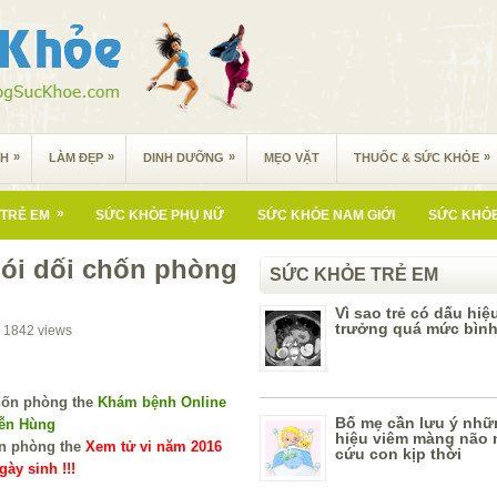
»
»
»
»
NH
LÀM ĐẸP
DINH DƯỠNG
MẸO VẶT
THUỐC & SỨC KHỎE
»
TRẺ EM
SỨC KHỎE PHỤ NỮ
SỨC KHỎE NAM GIỚI
SỨC KHỎE
nói dối chốn phòng
SỨC KHỎE TRẺ EM
Vì sao trẻ có dấu hiệ
trưởng quá mức bìn
1842
views
Khám bệnh Online
Bố mẹ cần lưu ý nhữ
yễn Hùng
hiệu viêm màng não 
Xem tử vi năm 2016
cứu con kịp thời
ày sinh !!!