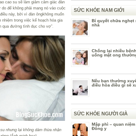
ao cao su sẽ làm giảm cảm giác đàn
lý do để không phải mang nó vào cuộc
SỨC KHỎE NAM GIỚI
 điều này, bởi vì đàn ôngkhông muốn
́ch nhiệm trong việc kế hoạch hóa gia
Bí quyết chữa nghẹt 
nhà
̀n qua đường tình dục cho vợ”.
Chống lại nhiều bệnh
uống mật ong thườn
Nếu bạn thường xuy
điều hòa điều gì sẽ x
SỨC KHỎE NGƯỜI GIÀ
Mập phì – quan niệm
Đông y
 su nhưng lại không dám thừa nhận
iường (Ảnh minh họa)