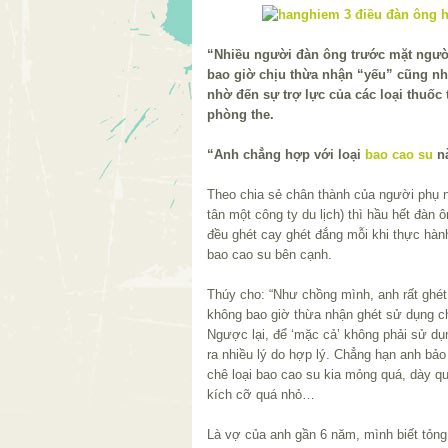
“Nhiều người đàn ông trước mặt ngườ
bao giờ chịu thừa nhận “yếu” cũng n
nhờ đến sự trợ lực của các loại thu
phòng the.
“Anh chẳng hợp với loại
bao cao su
na
Theo chia sẻ chân thành của người phụ n
tân một công ty du lịch) thì hầu hết đàn 
đều ghét cay ghét đắng mỗi khi thực hàn
bao cao su bên cạnh.
Thúy cho: “Như chồng mình, anh rất ghe
không bao giờ thừa nhận ghét sử dụng cha
Ngược lại, để ‘mặc cả’ không phải sử du
ra nhiều lý do hợp lý. Chẳng hạn anh bảo 
chê loại bao cao su kia mỏng quá, dày q
kích cỡ quá nhỏ…
Là vợ của anh gần 6 năm, mình biết tỏng