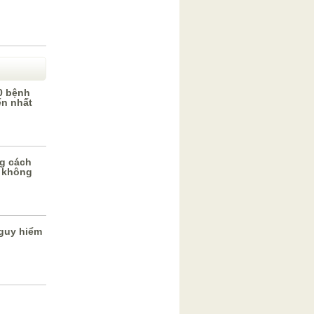
0 bệnh
ến nhất
g cách
 không
guy hiểm