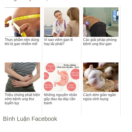
Thực phẩm nên dùng
Vì sao viêm gan B
Các giải pháp phòng
khi bị gan nhiễm mỡ
hay tái phát?
bệnh ung thư gan
Triệu chứng phát hiện
Những nguyên nhân
Cách đơn giản ngăn
sớm bệnh ung thư
gây đau dạ dày cần
ngừa sình bụng
tuyến tụy
tránh
Bình Luận Facebook