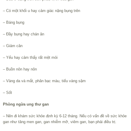
– Có một khối u hay cảm giác nặng bụng trên
– Báng bụng
– Đầy bụng hay chán ăn
– Giảm cân
– Yếu hay cảm thấy rất mệt mỏi
– Buồn nôn hay nôn
– Vàng da và mắt, phân bạc màu, tiểu vàng sậm
– Sốt
Phòng ngừa ung thư gan
– Nên đi khám sức khỏe định kỳ 6-12 tháng. Nếu có vấn đề về sức khỏe
gan như tăng men gan, gan nhiễm mỡ, viêm gan, bạn phải điều trị.