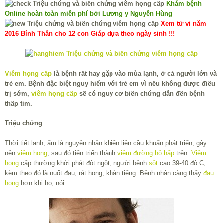
Khám bệnh
Online hoàn toàn miễn phí bởi Lương y Nguyễn Hùng
Xem tử vi năm
2016 Bính Thân cho 12 con Giáp dựa theo ngày sinh !!!
Viêm họng cấp
là bệnh rất hay gặp vào mùa lạnh, ở cả người lớn và
trẻ em. Bệnh đặc biệt nguy hiểm với trẻ em vì nếu không được điều
trị sớm,
viêm họng cấp
sẽ có nguy cơ biến chứng dẫn đến bệnh
thấp tim.
Triệu chứng
Thời tiết lạnh, ẩm là nguyên nhân khiến liên cầu khuẩn phát triển, gây
nên
viêm họng
, sau đó tiến triển thành
viêm đường hô hấp
trên.
Viêm
họng
cấp thường khởi phát đột ngột, người bệnh
sốt
cao 39-40 độ C,
kèm theo đó là nuốt đau, rát họng, khàn tiếng. Bệnh nhân càng thấy
đau
họng
hơn khi ho, nói.