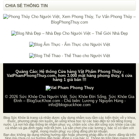
CHIA SẺ THÔNG TIN
Quảng Cáo: Hệ thống Cửa hàng Vật Phẩm Phong Thủy -
VatPhamPhongThuy.com, hơn 3.000 mặt hàng phong thủy, 6 cửa
hàng 1 giá bán !!!
© 2026
Sức Khỏe Cho Người Việt, Sức Khỏe Đời Sống, Sức Khỏe Gia
Đình – BlogSucKhoe.com
- Chủ biên:
Lương y Nguyễn Hùng
-
info@blogsuckhoe.com
Blog Sức Khỏe là trang cá nhân được xây dựng nhằm sưu tầm các kiến thức về y khoa,
thuốc, phương pháp rèn luyện, ăn uống khoa học từ các báo điện tử nổi tiếng trong
nước. Là nơi hỏi đáp thông tin nhằm phục vụ, chăm sóc cho đời sống sức khỏe của các
cá nhân và gia đình ngày một tốt hơn. Là sân chơi cho các lương y, bác sĩ có tâm với
nghề, mong muốn phục vụ cộng đồng phi lợi nhuận.
Bạn đọc không áp dụng những hướng dẫn hoặc phương pháp điều trị được đăng tải trên
blog mà chưa có sự hướng dẫn hoặc đồng ý của bác sĩ. Thông tin trên blog mang tính