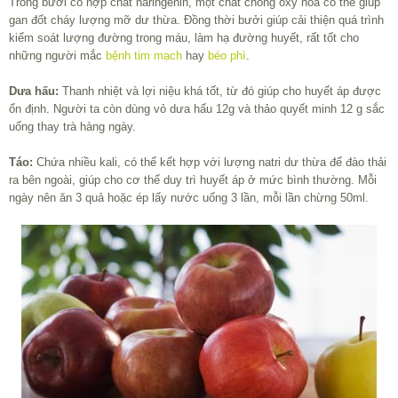
Trong bưởi có hợp chất naringenin, một chất chống oxy hóa có thể giúp
gan đốt cháy lượng mỡ dư thừa. Đồng thời bưởi giúp cải thiện quá trình
kiểm soát lượng đường trong máu, làm hạ đường huyết, rất tốt cho
những người mắc
bệnh tim mạch
hay
béo phì
.
Dưa hấu:
Thanh nhiệt và lợi niệu khá tốt, từ đó giúp cho huyết áp được
ổn định. Người ta còn dùng vỏ dưa hấu 12g và thảo quyết minh 12 g sắc
uống thay trà hàng ngày.
Táo:
Chứa nhiều kali, có thể kết hợp với lượng natri dư thừa để đào thải
ra bên ngoài, giúp cho cơ thể duy trì huyết áp ở mức bình thường. Mỗi
ngày nên ăn 3 quả hoặc ép lấy nước uống 3 lần, mỗi lần chừng 50ml.