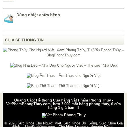
Dùng nhiệt chữa bệnh
CHIA SẺ THÔNG TIN
Quảng Cáo: Hệ thống Cửa hàng Vật Phẩm Phong Thủy -
VatPhamPhongThuy.com, hơn 3.000 mặt hàng phong thủy, 6 cửa
hàng 1 giá bán !!!
© 2026
Sức Khỏe Cho Người Việt, Sức Khỏe Đời Sống, Sức Khỏe Gia
Đình – BlogSucKhoe.com
- Chủ biên:
Lương y Nguyễn Hùng
-