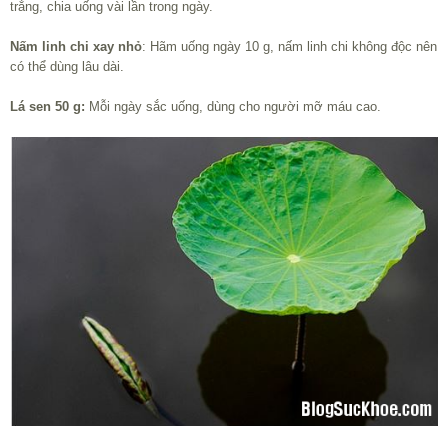
trắng, chia uống vài lần trong ngày.
Nấm linh chi xay nhỏ
: Hãm uống ngày 10 g, nấm linh chi không độc nên
có thể dùng lâu dài.
Lá sen 50 g:
Mỗi ngày sắc uống, dùng cho người mỡ máu cao.