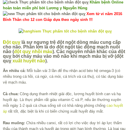
Khám bệnh Online
hoàn toàn miễn phí bởi Lương y Nguyễn Hùng
Xem tử vi năm 2016
Bính Thân cho 12 con Giáp dựa theo ngày sinh !!!
Đột quỵ
là sự ngưng trệ đột ngột dòng máu cung cấp
cho não. Phần lớn là do đột ngột tác động mạch nuôi
não (
đột quỵ
nhồi máu
). Các nguyên nhân khác của đột
quỵ bởi chảy máu vào mô não khi mạch máu bị vỡ (đột
quỵ
xuất huyết não
).
Ăn nhiều cá:
Mỗi tuần vài 3 lần để thu nhận acid béo hệ omega-3 (có
nhiều trong cá hồi, cá ngừ, cá mòi, cá trích và cá thu), có tác dụng bảo
vệ mạch máu.
Cà chua:
Công dụng thanh nhiệt giải độc, lương huyết bình can và hạ
huyết áp. Là thực phẩm rất giàu vitamin C và P, nếu ăn thường xuyên
mỗi ngày 1-2 quả cà chua sống sẽ có khả năng phòng chống
cao huyết
áp
rất tốt, đặc biệt là khi có biến chứng xuất huyết đáy mắt.
Rau muống:
C
hứa nhiều canxi, rất có lợi cho việc duy trì áp lực thẩm
thấu của thành mạch và huyết áp trong giới hạn bình thường. Là loại rau