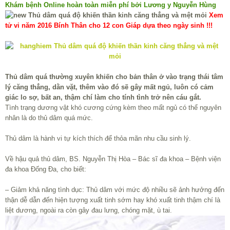
Khám bệnh Online hoàn toàn miễn phí bởi Lương y Nguyễn Hùng
Xem
tử vi năm 2016 Bính Thân cho 12 con Giáp dựa theo ngày sinh !!!
Thủ dâm quá thường xuyên khiến cho bản thân ở vào trạng thái tâm
lý căng thẳng, dằn vặt, thêm vào đó sẽ gây mất ngủ, luôn có cảm
giác lo sợ, bất an, thậm chí làm cho tính tình trở nên cáu gắt.
Tình trạng dương vật khó cương cứng kèm theo mất ngủ có thể nguyên
nhân là do thủ dâm quá mức.
Thủ dâm là hành vi tự kích thích để thỏa mãn nhu cầu sinh lý.
Về hậu quả thủ dâm, BS. Nguyễn Thị Hòa – Bác sĩ đa khoa – Bệnh viện
đa khoa Đống Đa, cho biết:
– Giảm khả năng tình dục: Thủ dâm với mức độ nhiều sẽ ảnh hưởng đến
thận dễ dẫn đến hiện tượng xuất tinh sớm hay khó xuất tinh thậm chí là
liệt dương, ngoài ra còn gây đau lưng, chóng mặt, ù tai.