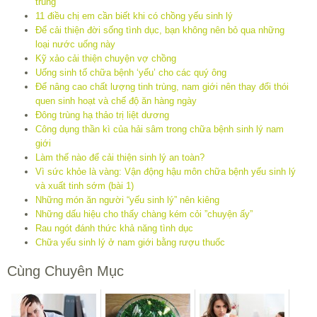
trùng
11 điều chị em cần biết khi có chồng yếu sinh lý
Để cải thiện đời sống tình dục, bạn không nên bỏ qua những
loại nước uống này
Kỹ xảo cải thiện chuyện vợ chồng
Uống sinh tố chữa bệnh ‘yếu’ cho các quý ông
Để nâng cao chất lượng tinh trùng, nam giới nên thay đổi thói
quen sinh hoạt và chế độ ăn hàng ngày
Đông trùng hạ thảo trị liệt dương
Công dụng thần kì của hải sâm trong chữa bệnh sinh lý nam
giới
Làm thế nào để cải thiện sinh lý an toàn?
Vì sức khỏe là vàng: Vận động hậu môn chữa bệnh yếu sinh lý
và xuất tinh sớm (bài 1)
Những món ăn người “yếu sinh lý” nên kiêng
Những dấu hiệu cho thấy chàng kém cỏi ”chuyện ấy”
Rau ngót đánh thức khả năng tình dục
Chữa yếu sinh lý ở nam giới bằng rượu thuốc
Cùng Chuyên Mục