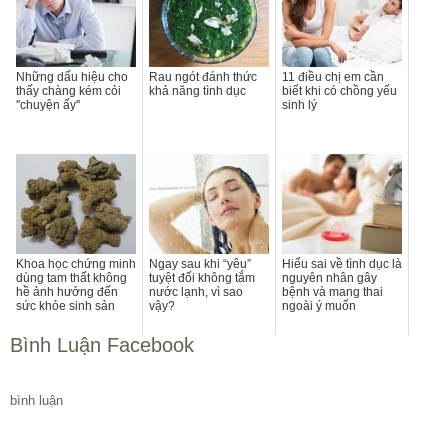
Những dấu hiệu cho
Rau ngót đánh thức
11 điều chị em cần
thấy chàng kém cỏi
khả năng tình dục
biết khi có chồng yếu
''chuyện ấy''
sinh lý
Khoa học chứng minh
Ngay sau khi “yêu”
Hiểu sai về tình dục là
dùng tam thất không
tuyệt đối không tắm
nguyên nhân gây
hề ảnh hưởng đến
nước lạnh, vì sao
bệnh và mang thai
sức khỏe sinh sản
vậy?
ngoài ý muốn
Bình Luận Facebook
bình luận