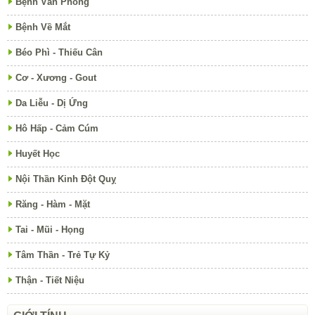
Bệnh Văn Phòng
Bệnh Về Mắt
Béo Phì - Thiếu Cân
Cơ - Xương - Gout
Da Liễu - Dị Ứng
Hô Hấp - Cảm Cúm
Huyết Học
Nội Thần Kinh Đột Quỵ
Răng - Hàm - Mặt
Tai - Mũi - Họng
Tâm Thần - Trẻ Tự Kỷ
Thận - Tiết Niệu