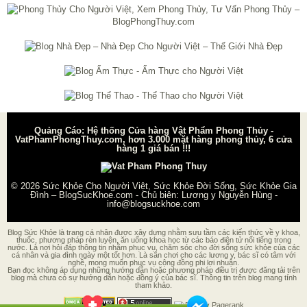
Quảng Cáo: Hệ thống Cửa hàng Vật Phẩm Phong Thủy -
VatPhamPhongThuy.com, hơn 3.000 mặt hàng phong thủy, 6 cửa
hàng 1 giá bán !!!
© 2026
Sức Khỏe Cho Người Việt, Sức Khỏe Đời Sống, Sức Khỏe Gia
Đình – BlogSucKhoe.com
- Chủ biên:
Lương y Nguyễn Hùng
-
info@blogsuckhoe.com
Blog Sức Khỏe là trang cá nhân được xây dựng nhằm sưu tầm các kiến thức về y khoa,
thuốc, phương pháp rèn luyện, ăn uống khoa học từ các báo điện tử nổi tiếng trong
nước. Là nơi hỏi đáp thông tin nhằm phục vụ, chăm sóc cho đời sống sức khỏe của các
cá nhân và gia đình ngày một tốt hơn. Là sân chơi cho các lương y, bác sĩ có tâm với
nghề, mong muốn phục vụ cộng đồng phi lợi nhuận.
Bạn đọc không áp dụng những hướng dẫn hoặc phương pháp điều trị được đăng tải trên
blog mà chưa có sự hướng dẫn hoặc đồng ý của bác sĩ. Thông tin trên blog mang tính
tham khảo.