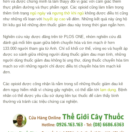
hơn và được chứng minh là làm thayy đổi vị giác với cảm giác thèm
thực phẩm đường và thực phẩm ngọt. Các opioid cũng làm trầm trọng
thêm tình trạng
ngủ ngáy
và
ngưng thở khi ngủ
không được điều trị cũng
như những rối loạn với
huyết áp cao
về đêm. Những kết quả này ủng hộ
lời kêu gọi kê những đơn thuốc giảm đau này trong thời gian ngắn hơn.
Nghiên cứu này được đăng trên tờ PLOS ONE, nhóm nghiên cứu đã
đánh giá mối liên quan giữa bệnh chuyển hóa và tim mạch ở hơn
133.000 người tham gia từ Anh. Chỉ số khối cơ thể, vòng eo và huyết áp
được so sánh giữa những người dùng thuốc giảm đau mạn tính, những
người dùng thuốc giảm đau không bị ung thư, dùng thuốc chuyển hóa tim
mạch so với những người chỉ được điều trị chuyển hóa tim mạch kê
đơn.
Các opioid được công nhận là nằm trong số những thuốc giảm đau kê
đơn nguy hiểm nhất vì chúng gây nghiện, có thể dẫn tới
lạm dụng
. Bệnh
nhân có thể được yêu cầu sử dụng liên tục thuốc để cảm thấy bình
thường và tránh các triệu chứng cai nghiện.