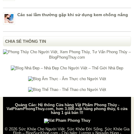
Các sai lầm thường gặp khi sử dụng kem chống nắng
CHIA SẺ THÔNG TIN
Quảng Cáo: Hệ thống Cửa hàng Vật Phẩm Phong Thủy -
VatPhamPhongThuy.com, hơn 3.000 mặt hàng phong thủy, 6 cửa
hàng 1 giá bán !!!
© 2026
Sức Khỏe Cho Người Việt, Sức Khỏe Đời Sống, Sức Khỏe Gia
Đình – BlogSucKhoe.com
- Chủ biên:
Lương y Nguyễn Hùng
-