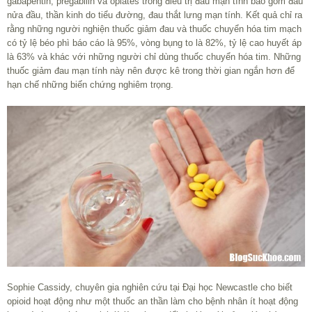
gabapentin, pregabilin và opiates trong điều trị đau mạn tính bao gồm đau
nửa đầu, thần kinh do tiểu đường, đau thắt lưng mạn tính. Kết quả chỉ ra
rằng những người nghiện thuốc giảm đau và thuốc chuyển hóa tim mạch
có tỷ lệ béo phì báo cáo là 95%, vòng bụng to là 82%, tỷ lệ cao huyết áp
là 63% và khác với những người chỉ dùng thuốc chuyển hóa tim. Những
thuốc giảm đau mạn tính này nên được kê trong thời gian ngắn hơn để
hạn chế những biến chứng nghiêm trọng.
Sophie Cassidy, chuyên gia nghiên cứu tại Đại học Newcastle cho biết
opioid hoạt động như một thuốc an thần làm cho bệnh nhân ít hoạt động