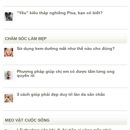
“Yêu” kiểu tháp nghiêng Pisa, bạn có biết?
CHĂM SÓC LÀM ĐẸP
Sử dụng kem dưỡng mắt như thế nào cho đúng?
Phương pháp giúp chị em có được tấm lưng ong
quyến rũ
3 cách giúp phái đẹp duy trì làn da săn chắc
MẸO VẶT CUỘC SỐNG
Lỗi thường gặp khi đi đại tiện ai cũng mắc phải