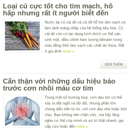
Loại củ cực tốt cho tim mạch, hô
hấp nhưng rất ít người biết đến
Nước ép củ cải đỏ và cà rốt hỗ trợ làm sạch và
làm lành màng nhầy của hệ thống tiêu hóa. Củ
cải đỏ còn có tác dụng kích thích cơ thể sản
sinh mật, điều chỉnh hàm lượng bilirubin trong
máu đồng thời làm sạch các chất dư thừa. Rất
ít gia đình
more »
XEM THÊM
Cẩn thận với những dấu hiệu báo
trước cơn nhồi máu cơ tim
Trong một số trường hợp, cơn đau tim có thể
xảy ra đột ngột và dữ dội, nhưng phần lớn
chúng diễn tiến từ từ, với cơn đau nhẹ hoặc khó
chịu. Bạn không nên chần chừ, mà hãy lắng
nghe cơ thể của mình và xử trí thật nhanh, gọi
cấp cứu hoặc đến
more »