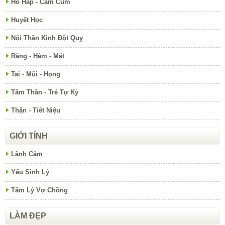
Hô Hấp - Cảm Cúm
Huyết Học
Nội Thần Kinh Đột Quỵ
Răng - Hàm - Mặt
Tai - Mũi - Họng
Tâm Thần - Trẻ Tự Kỷ
Thận - Tiết Niệu
GIỚI TÍNH
Lãnh Cảm
Yếu Sinh Lý
Tâm Lý Vợ Chồng
LÀM ĐẸP