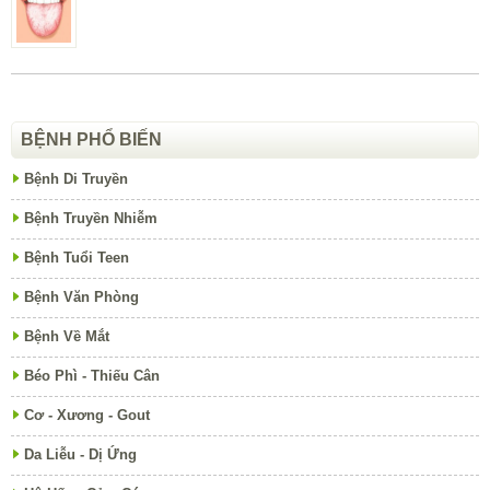
BỆNH PHỔ BIẾN
Bệnh Di Truyền
Bệnh Truyền Nhiễm
Bệnh Tuổi Teen
Bệnh Văn Phòng
Bệnh Về Mắt
Béo Phì - Thiếu Cân
Cơ - Xương - Gout
Da Liễu - Dị Ứng