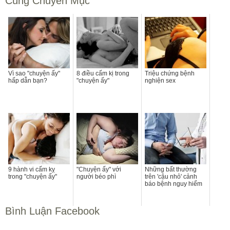
Cùng Chuyên Mục
Vì sao "chuyện ấy"
8 điều cấm kị trong
Triệu chứng bệnh
hấp dẫn bạn?
"chuyện ấy"
nghiện sex
9 hành vi cấm kỵ
"Chuyện ấy" với
Những bất thường
trong "chuyện ấy"
người béo phì
trên 'cậu nhỏ' cảnh
báo bệnh nguy hiểm
Bình Luận Facebook