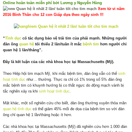
Online hoàn toàn miễn phí bởi Lương y Nguyễn Hùng
Xem tử vi năm
2016 Bính Thân cho 12 con Giáp dựa theo ngày sinh !!!
“
Tình dục
có tác dụng bảo vệ trái tim của phái mạnh. Những người
đàn ông
quan hệ
tối thiểu 2 lần/tuần ít mắc
bệnh tim
hơn người chỉ
quan hệ 1 lần/tháng”.
Đây là kết luận của các nhà khoa học tại Massachusetts (Mỹ).
Theo Hiệp hội tim mạch Mỹ, khi mắc bệnh tim, đàn ông vẫn có thể
sinh
hoạt tình dục
như… thường. Thực ra chỉ có 1% trong số 5% đàn ông
mắc bệnh tim có khuynh hướng bị co thắt ngực do động mạch vành bị
tắc nghẽn xảy ra khi
sinh hoạt tình dục
.
Mặt khác, một số nghiên cứu cho biết, đàn ông thường xuyên thỏa mãn
quan hệ tình dục
có thể giảm 45% mối đe dọa của bệnh tim so với đàn
ông chỉ quan hệ 1 lần/tháng hoặc ít hơn.
Các nhà khoa học tại Massachusetts (Mỹ) đã nghiên cứu hơn 1.000 đàn