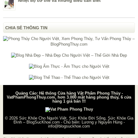
Nhiệt độ cơ thể và những điều cần biết
CHIA SẺ THÔNG TIN
Quảng Cáo: Hệ thống Cửa hàng Vật Phẩm Phong Thủy -
VatPhamPhongThuy.com, hơn 3.000 mặt hàng phong thủy, 6 cửa
hàng 1 giá bán !!!
© 2026
Sức Khỏe Cho Người Việt, Sức Khỏe Đời Sống, Sức Khỏe Gia
Đình – BlogSucKhoe.com
- Chủ biên:
Lương y Nguyễn Hùng
-
info@blogsuckhoe.com