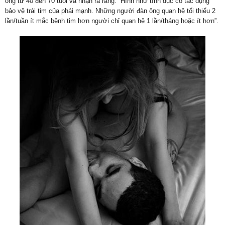
ông từ 40 đến 70 tuổi và nhận ra rằng: “Hình như tình dục có tác dụng
bảo vệ trái tim của phái mạnh. Những người đàn ông quan hệ tối thiểu 2
lần/tuần ít mắc bệnh tim hơn người chỉ quan hệ 1 lần/tháng hoặc ít hơn”.