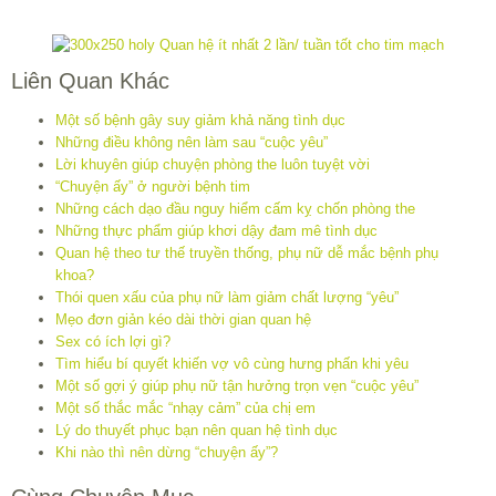
Liên Quan Khác
Một số bệnh gây suy giảm khả năng tình dục
Những điều không nên làm sau “cuộc yêu”
Lời khuyên giúp chuyện phòng the luôn tuyệt vời
“Chuyện ấy” ở người bệnh tim
Những cách dạo đầu nguy hiểm cấm kỵ chốn phòng the
Những thực phẩm giúp khơi dậy đam mê tình dục
Quan hệ theo tư thế truyền thống, phụ nữ dễ mắc bệnh phụ
khoa?
Thói quen xấu của phụ nữ làm giảm chất lượng “yêu”
Mẹo đơn giản kéo dài thời gian quan hệ
Sex có ích lợi gì?
Tìm hiểu bí quyết khiến vợ vô cùng hưng phấn khi yêu
Một số gợi ý giúp phụ nữ tận hưởng trọn vẹn “cuộc yêu”
Một số thắc mắc “nhạy cảm” của chị em
Lý do thuyết phục bạn nên quan hệ tình dục
Khi nào thì nên dừng “chuyện ấy”?