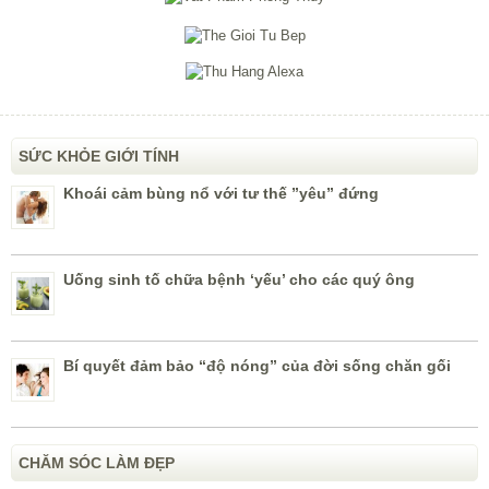
SỨC KHỎE GIỚI TÍNH
Khoái cảm bùng nổ với tư thế ”yêu” đứng
Uống sinh tố chữa bệnh ‘yếu’ cho các quý ông
Bí quyết đảm bảo “độ nóng” của đời sống chăn gối
CHĂM SÓC LÀM ĐẸP